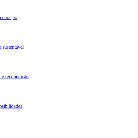
o coração
o sustentável
r e recuperação
nsibilidades