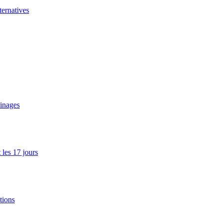
ernatives
ainages
les 17 jours
tions