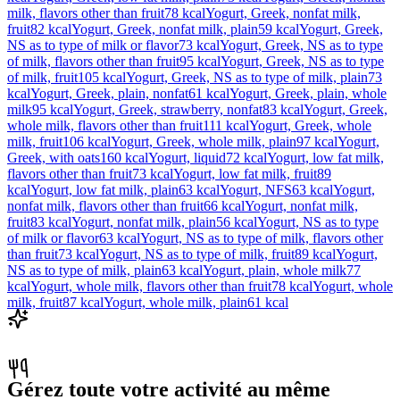
milk, flavors other than fruit
78
kcal
Yogurt, Greek, nonfat milk,
fruit
82
kcal
Yogurt, Greek, nonfat milk, plain
59
kcal
Yogurt, Greek,
NS as to type of milk or flavor
73
kcal
Yogurt, Greek, NS as to type
of milk, flavors other than fruit
95
kcal
Yogurt, Greek, NS as to type
of milk, fruit
105
kcal
Yogurt, Greek, NS as to type of milk, plain
73
kcal
Yogurt, Greek, plain, nonfat
61
kcal
Yogurt, Greek, plain, whole
milk
95
kcal
Yogurt, Greek, strawberry, nonfat
83
kcal
Yogurt, Greek,
whole milk, flavors other than fruit
111
kcal
Yogurt, Greek, whole
milk, fruit
106
kcal
Yogurt, Greek, whole milk, plain
97
kcal
Yogurt,
Greek, with oats
160
kcal
Yogurt, liquid
72
kcal
Yogurt, low fat milk,
flavors other than fruit
73
kcal
Yogurt, low fat milk, fruit
89
kcal
Yogurt, low fat milk, plain
63
kcal
Yogurt, NFS
63
kcal
Yogurt,
nonfat milk, flavors other than fruit
66
kcal
Yogurt, nonfat milk,
fruit
83
kcal
Yogurt, nonfat milk, plain
56
kcal
Yogurt, NS as to type
of milk or flavor
63
kcal
Yogurt, NS as to type of milk, flavors other
than fruit
73
kcal
Yogurt, NS as to type of milk, fruit
89
kcal
Yogurt,
NS as to type of milk, plain
63
kcal
Yogurt, plain, whole milk
77
kcal
Yogurt, whole milk, flavors other than fruit
78
kcal
Yogurt, whole
milk, fruit
87
kcal
Yogurt, whole milk, plain
61
kcal
Gérez toute votre activité au même