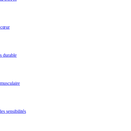
u cœur
ds durable
 musculaire
es sensibilités