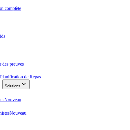
ion complète
ids
r des preuves
Planification de Repas
Solutions
ens
Nouveau
nistes
Nouveau