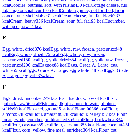
kcal
Cookies, oatmeal, soft, with raisins
430
kcal
Cottage cheese, full
fat, large or small curd
105
kcal
Cranberry juice, not fortified, from
concentrate, shelf stable
31
kcal
Cream cheese, full fat, block
337
kcal
Cream, heavy
336
kcal
Cream, sour, full fat
193
kcal
Cucumber,
with peel, raw
14
kcal
E
Egg, white, dried
376
kcal
Egg, white, raw, frozen, pasteurized
48
kcal
Egg, whole, dried
575
kcal
Egg, whole, raw, frozen,
pasteurized
150
kcal
Egg, yolk, dried
654
kcal
Egg, yolk, raw, frozen,
pasteurized
296
kcal
Eggnog
88
kcal
Eggs, Grade A, Large, egg
white
55
kcal
Eggs, Grade A, Large, egg whole
148
kcal
Eggs, Grade
A, Large, egg yolk
334
kcal
F
Figs, dried, uncooked
249
kcal
Fish, haddock, raw
74
kcal
Fish,
pollock, raw
56
kcal
Fish, tuna, light, canned in water, drained
solids
90
kcal
Flaxseed, ground
514
kcal
Flour, 00
366
kcal
Flour,
almond
578
kcal
Flour, amaranth
378
kcal
Flour, barley
357
kcal
Flour,
bread, white, enriched, unbleached
363
kcal
Flour, buckwheat
334
kcal
Flour, cassava
359
kcal
Flour, chestnut
385
kcal
Flour, coconut
424
kcal
Flour, corn, yellow, fine meal, enriched
364
kcal
Flour, oat,