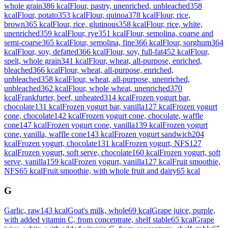
whole grain
386
kcal
Flour, pastry, unenriched, unbleached
358
kcal
Flour, potato
353
kcal
Flour, quinoa
378
kcal
Flour, rice,
brown
365
kcal
Flour, rice, glutinous
358
kcal
Flour, rice, white,
unenriched
359
kcal
Flour, rye
351
kcal
Flour, semolina, coarse and
semi-coarse
365
kcal
Flour, semolina, fine
366
kcal
Flour, sorghum
364
kcal
Flour, soy, defatted
366
kcal
Flour, soy, full-fat
452
kcal
Flour,
spelt, whole grain
341
kcal
Flour, wheat, all-purpose, enriched,
bleached
366
kcal
Flour, wheat, all-purpose, enriched,
unbleached
358
kcal
Flour, wheat, all-purpose, unenriched,
unbleached
362
kcal
Flour, whole wheat, unenriched
370
kcal
Frankfurter, beef, unheated
314
kcal
Frozen yogurt bar,
chocolate
131
kcal
Frozen yogurt bar, vanilla
127
kcal
Frozen yogurt
cone, chocolate
142
kcal
Frozen yogurt cone, chocolate, waffle
cone
147
kcal
Frozen yogurt cone, vanilla
139
kcal
Frozen yogurt
cone, vanilla, waffle cone
143
kcal
Frozen yogurt sandwich
204
kcal
Frozen yogurt, chocolate
131
kcal
Frozen yogurt, NFS
127
kcal
Frozen yogurt, soft serve, chocolate
160
kcal
Frozen yogurt, soft
serve, vanilla
159
kcal
Frozen yogurt, vanilla
127
kcal
Fruit smoothie,
NFS
65
kcal
Fruit smoothie, with whole fruit and dairy
65
kcal
G
Garlic, raw
143
kcal
Goat's milk, whole
69
kcal
Grape juice, purple,
with added vitamin C, from concentrate, shelf stable
65
kcal
Grape