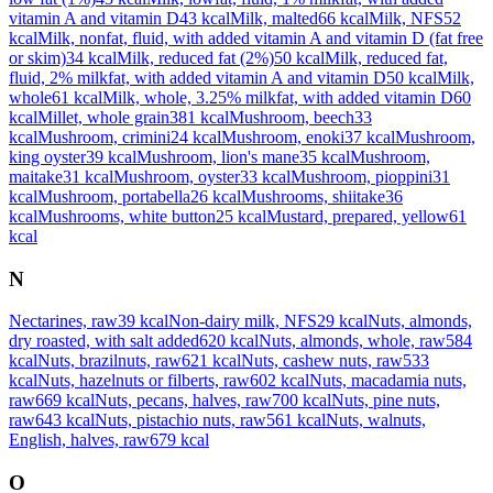
vitamin A and vitamin D
43
kcal
Milk, malted
66
kcal
Milk, NFS
52
kcal
Milk, nonfat, fluid, with added vitamin A and vitamin D (fat free
or skim)
34
kcal
Milk, reduced fat (2%)
50
kcal
Milk, reduced fat,
fluid, 2% milkfat, with added vitamin A and vitamin D
50
kcal
Milk,
whole
61
kcal
Milk, whole, 3.25% milkfat, with added vitamin D
60
kcal
Millet, whole grain
381
kcal
Mushroom, beech
33
kcal
Mushroom, crimini
24
kcal
Mushroom, enoki
37
kcal
Mushroom,
king oyster
39
kcal
Mushroom, lion's mane
35
kcal
Mushroom,
maitake
31
kcal
Mushroom, oyster
33
kcal
Mushroom, pioppini
31
kcal
Mushroom, portabella
26
kcal
Mushrooms, shiitake
36
kcal
Mushrooms, white button
25
kcal
Mustard, prepared, yellow
61
kcal
N
Nectarines, raw
39
kcal
Non-dairy milk, NFS
29
kcal
Nuts, almonds,
dry roasted, with salt added
620
kcal
Nuts, almonds, whole, raw
584
kcal
Nuts, brazilnuts, raw
621
kcal
Nuts, cashew nuts, raw
533
kcal
Nuts, hazelnuts or filberts, raw
602
kcal
Nuts, macadamia nuts,
raw
669
kcal
Nuts, pecans, halves, raw
700
kcal
Nuts, pine nuts,
raw
643
kcal
Nuts, pistachio nuts, raw
561
kcal
Nuts, walnuts,
English, halves, raw
679
kcal
O