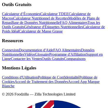
Outils Gratuits
Calculateur d’Économies
Calculateur TDEE
Calculateur de
Macros
Calculateur Nutritionnel de Recettes
Modèles de Plans de
Repas
Base de Données Nutritionnelle
FAQ Alimentaires
Tous les
Outils Gratuits
Générateur d'Étiquettes Nutritionnelles
Calculateur de
Poids Idéal
Calculateur de Masse Grasse
Ressources
Connexion
Documentation d'Aide
FAQ Alimentaires
Données
Nutritionnelles
Vidéos
Glossaire
Programme d'Affiliation
Support en
Ligne
Contacter les Ventes
Outils Gratuits
Comparaisons
Mentions Légales
Conditions d'Utilisation
Politique de Confidentialité
Politique de
Cookies
Accord de Traitement des Données
Accord App Marque
Blanche
©
2026
Foodzilla — Zilla Technologies Limited