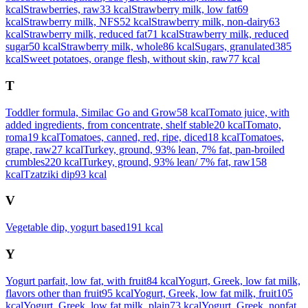
kcal
Strawberries, raw
33
kcal
Strawberry milk, low fat
69
kcal
Strawberry milk, NFS
52
kcal
Strawberry milk, non-dairy
63
kcal
Strawberry milk, reduced fat
71
kcal
Strawberry milk, reduced
sugar
50
kcal
Strawberry milk, whole
86
kcal
Sugars, granulated
385
kcal
Sweet potatoes, orange flesh, without skin, raw
77
kcal
T
Toddler formula, Similac Go and Grow
58
kcal
Tomato juice, with
added ingredients, from concentrate, shelf stable
20
kcal
Tomato,
roma
19
kcal
Tomatoes, canned, red, ripe, diced
18
kcal
Tomatoes,
grape, raw
27
kcal
Turkey, ground, 93% lean, 7% fat, pan-broiled
crumbles
220
kcal
Turkey, ground, 93% lean/ 7% fat, raw
158
kcal
Tzatziki dip
93
kcal
V
Vegetable dip, yogurt based
191
kcal
Y
Yogurt parfait, low fat, with fruit
84
kcal
Yogurt, Greek, low fat milk,
flavors other than fruit
95
kcal
Yogurt, Greek, low fat milk, fruit
105
kcal
Yogurt, Greek, low fat milk, plain
73
kcal
Yogurt, Greek, nonfat