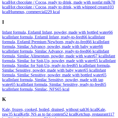
kcal
Hot chocolate / Cocoa, ready to drink, made with nonfat milk
78
kcal
Hot chocolate / Cocoa, ready to drink, with whipped cream
103
kcal
Hummus, commercial
229
kcal
I
Infant formula, Enfamil Infant, powder, made with bottled water
66
kcal
Infant formula, Enfamil Infant, ready-to-feed
66
kcal
Infant
formula, Enfamil Premium Newborn, ready-to-feed
66
kcal
Infant
formula, Similac Advance, powder, made with baby water
66
kcal
Infant formula, Similac Advance, ready-to-feed
66
kcal
Infant
formula, Similac Alimentum, powder, made with water
67
kcal
Infant
formula, Similac for Spit-Up, powder, made with water
65
kcal
Infant
formula, Similac for Spit-Up, ready-to-feed
65
kcal
Infant formula,
Similac Sensitive, powder, made with baby water
65
kcal
Infant
formula, Similac Sensitive, powder, made with bottled water
65
kcal
Infant formula, Similac Sensitive, powder, made with tap
water
65
kcal
Infant formula, Similac Sensitive, ready-to-feed
65
kcal
Infant formula, Similac, NFS
65
kcal
K
Kale, frozen, cooked, boiled, drained, without salt
36
kcal
Kale,
raw
35
kcal
Kefir, NS as to fat content
52
kcal
Ketchup, restaurant
117