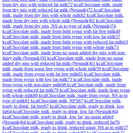
from dry mix with reduced fat milk
72
kcal
Chocolate milk, made
from dry mix with reduced fat milk (Nesquik)
72
kcal
Chocolate
milk, made from dry mix with whole milk
82
kcal
Chocolate milk,
made from dry mix with whole milk (Nesquik)
82
kcal
Chocolate
milk, made from dry mix, NS as to type of milk (Nesquik)
74
kcal
Chocolate milk, made from light syrup with fat free milk
49
kcal
Chocolate milk, made from light syrup with low fat milk
57
kcal
Chocolate milk, made from light syrup with reduced fat milk
63
kcal
Chocolate milk, made from light syrup with whole milk
73
kcal
Chocolate milk, made from no sugar added dry mix with non-
dairy milk (Nesquik)
50
kcal
Chocolate milk, made from no sugar
added dry mix with reduced fat milk (Nesquik)
63
kcal
Chocolate
milk, made from sugar free syrup with whole milk
59
kcal
Chocolate
milk, made from syrup with fat free milk
65
kcal
Chocolate milk,
made from syrup with low fat milk
73
kcal
Chocolate milk, made
from syrup with non-dairy milk
68
kcal
Chocolate milk, made from
syrup with reduced fat milk
79
kcal
Chocolate milk, made from syrup
with whole milk
89
kcal
Chocolate milk, made from syrup, NS as to
type of milk
81
kcal
Chocolate milk, NFS
67
kcal
Chocolate milk,
ready to drink, fat free
67
kcal
Chocolate milk, ready to drink, low
fat
64
kcal
Chocolate milk, ready to drink, low fat (Nesquik)
64
kcal
Chocolate milk, ready to drink, low fat, no sugar added
(Nesquik)
64
kcal
Chocolate milk, ready to drink, reduced fat
76
kcal
Chocolate milk, ready to drink, reduced sugar, NS as to milk
57
kcal
Chocolate milk, ready to drink, whole
83
kcal
Coconut milk
31