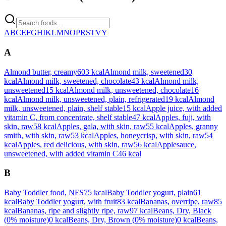
A
B
C
E
F
G
H
I
K
L
M
N
O
P
R
S
T
V
Y
A
Almond butter, creamy
603
kcal
Almond milk, sweetened
30
kcal
Almond milk, sweetened, chocolate
43
kcal
Almond milk,
unsweetened
15
kcal
Almond milk, unsweetened, chocolate
16
kcal
Almond milk, unsweetened, plain, refrigerated
19
kcal
Almond
milk, unsweetened, plain, shelf stable
15
kcal
Apple juice, with added
vitamin C, from concentrate, shelf stable
47
kcal
Apples, fuji, with
skin, raw
58
kcal
Apples, gala, with skin, raw
55
kcal
Apples, granny
smith, with skin, raw
53
kcal
Apples, honeycrisp, with skin, raw
54
kcal
Apples, red delicious, with skin, raw
56
kcal
Applesauce,
unsweetened, with added vitamin C
46
kcal
B
Baby Toddler food, NFS
75
kcal
Baby Toddler yogurt, plain
61
kcal
Baby Toddler yogurt, with fruit
83
kcal
Bananas, overripe, raw
85
kcal
Bananas, ripe and slightly ripe, raw
97
kcal
Beans, Dry, Black
(0% moisture)
0
kcal
Beans, Dry, Brown (0% moisture)
0
kcal
Beans,