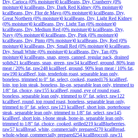
Dry, Carioca (0% moisture)
0
kcal
Beans, Dry, Cranberry (0%
moisture)
0
kcal
Beans, Dry, Dark Red Kidney (0% moisture)
0
kcal
Beans, Dry, Flor de Mayo (0% moisture)
0
kcal
Beans, Dry,
Great Northern (0% moisture)
0
kcal
Beans, Dry, Light Red Kidney
(0% moisture)
0
kcal
Beans, Dry, Light Tan (0% moisture)
0
kcal
Beans, Dry, Medium Red (0% moisture)
0
kcal
Beans, Dry,
Navy (0% moisture)
0
kcal
Beans, Dry, Pink (0% moisture)
0
kcal
Beans, Dry, Pinto (0% moisture)
0
kcal
Beans, Dry, Red (0%
moisture)
0
kcal
Beans, Dry, Small Red (0% moisture)
0
kcal
Beans,
Dry, Small White (0% moisture)
0
kcal
Beans, Dry, Tan (0%
moisture)
0
kcal
Beans, snap, green, canned, regular pack, drained
solids
21
kcal
Beans, snap, green, raw
34
kcal
Beef, ground, 80% lean
meat / 20% fat, raw
248
kcal
Beef, ground, 90% lean meat / 10% fat,
raw
190
kcal
Beef, loin, tenderloin roast, separable lean only,
boneless, trimmed to 0" fat, select, cooked, roasted
176
kcal
Beef,
loin, top loin steak, boneless, lip-on, separable lean only, trimmed to
1/8" fat, choice, raw
155
kcal
Beef, round, eye of round roast,
boneless, separable lean only, trimmed to 0" fat, select, raw
122
kcal
Beef, round, top round roast, boneless, separable lean only,
trimmed to 0" fat, select, raw
123
kcal
Beef, short loin, porterhouse
steak, separable lean only, trimmed to 1/8" fat, select, raw
145
kcal
Beef, short loin, t-bone steak, bone-in, separable lean only,
trimmed to 1/8" fat, choice, cooked, grilled
219
kcal
Blueberries,
raw
57
kcal
Bread, white, commercially prepared
270
kcal
Bread,
whole-wheat, commercially prepared
254
kcal
Broccoli, raw
31