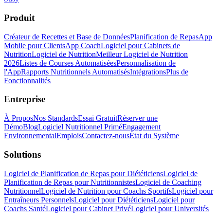
Produit
Créateur de Recettes et Base de Données
Planification de Repas
App
Mobile pour Clients
App Coach
Logiciel pour Cabinets de
Nutrition
Logiciel de Nutrition
Meilleur Logiciel de Nutrition
2026
Listes de Courses Automatisées
Personnalisation de
l'App
Rapports Nutritionnels Automatisés
Intégrations
Plus de
Fonctionnalités
Entreprise
À Propos
Nos Standards
Essai Gratuit
Réserver une
Démo
Blog
Logiciel Nutritionnel Primé
Engagement
Environnemental
Emplois
Contactez-nous
État du Système
Solutions
Logiciel de Planification de Repas pour Diététiciens
Logiciel de
Planification de Repas pour Nutritionnistes
Logiciel de Coaching
Nutritionnel
Logiciel de Nutrition pour Coachs Sportifs
Logiciel pour
Entraîneurs Personnels
Logiciel pour Diététiciens
Logiciel pour
Coachs Santé
Logiciel pour Cabinet Privé
Logiciel pour Universités