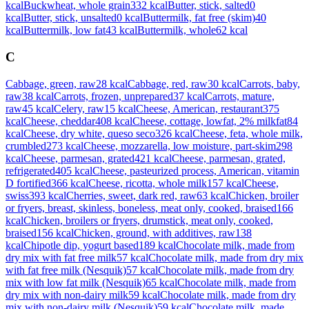
kcal
Buckwheat, whole grain
332
kcal
Butter, stick, salted
0
kcal
Butter, stick, unsalted
0
kcal
Buttermilk, fat free (skim)
40
kcal
Buttermilk, low fat
43
kcal
Buttermilk, whole
62
kcal
C
Cabbage, green, raw
28
kcal
Cabbage, red, raw
30
kcal
Carrots, baby,
raw
38
kcal
Carrots, frozen, unprepared
37
kcal
Carrots, mature,
raw
45
kcal
Celery, raw
15
kcal
Cheese, American, restaurant
375
kcal
Cheese, cheddar
408
kcal
Cheese, cottage, lowfat, 2% milkfat
84
kcal
Cheese, dry white, queso seco
326
kcal
Cheese, feta, whole milk,
crumbled
273
kcal
Cheese, mozzarella, low moisture, part-skim
298
kcal
Cheese, parmesan, grated
421
kcal
Cheese, parmesan, grated,
refrigerated
405
kcal
Cheese, pasteurized process, American, vitamin
D fortified
366
kcal
Cheese, ricotta, whole milk
157
kcal
Cheese,
swiss
393
kcal
Cherries, sweet, dark red, raw
63
kcal
Chicken, broiler
or fryers, breast, skinless, boneless, meat only, cooked, braised
166
kcal
Chicken, broilers or fryers, drumstick, meat only, cooked,
braised
156
kcal
Chicken, ground, with additives, raw
138
kcal
Chipotle dip, yogurt based
189
kcal
Chocolate milk, made from
dry mix with fat free milk
57
kcal
Chocolate milk, made from dry mix
with fat free milk (Nesquik)
57
kcal
Chocolate milk, made from dry
mix with low fat milk (Nesquik)
65
kcal
Chocolate milk, made from
dry mix with non-dairy milk
59
kcal
Chocolate milk, made from dry
mix with non-dairy milk (Nesquik)
59
kcal
Chocolate milk, made