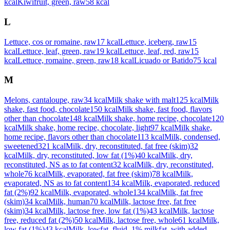
kcal
Kiwifruit, green, raw
58
kcal
L
Lettuce, cos or romaine, raw
17
kcal
Lettuce, iceberg, raw
15
kcal
Lettuce, leaf, green, raw
19
kcal
Lettuce, leaf, red, raw
15
kcal
Lettuce, romaine, green, raw
18
kcal
Licuado or Batido
75
kcal
M
Melons, cantaloupe, raw
34
kcal
Milk shake with malt
125
kcal
Milk
shake, fast food, chocolate
150
kcal
Milk shake, fast food, flavors
other than chocolate
148
kcal
Milk shake, home recipe, chocolate
120
kcal
Milk shake, home recipe, chocolate, light
97
kcal
Milk shake,
home recipe, flavors other than chocolate
113
kcal
Milk, condensed,
sweetened
321
kcal
Milk, dry, reconstituted, fat free (skim)
32
kcal
Milk, dry, reconstituted, low fat (1%)
40
kcal
Milk, dry,
reconstituted, NS as to fat content
32
kcal
Milk, dry, reconstituted,
whole
76
kcal
Milk, evaporated, fat free (skim)
78
kcal
Milk,
evaporated, NS as to fat content
134
kcal
Milk, evaporated, reduced
fat (2%)
92
kcal
Milk, evaporated, whole
134
kcal
Milk, fat free
(skim)
34
kcal
Milk, human
70
kcal
Milk, lactose free, fat free
(skim)
34
kcal
Milk, lactose free, low fat (1%)
43
kcal
Milk, lactose
free, reduced fat (2%)
50
kcal
Milk, lactose free, whole
61
kcal
Milk,
low fat (1%)
43
kcal
Milk, lowfat, fluid, 1% milkfat, with added