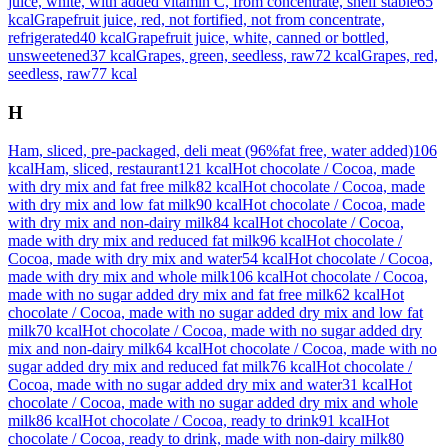
juice, white, with added vitamin C, from concentrate, shelf stable
65
kcal
Grapefruit juice, red, not fortified, not from concentrate,
refrigerated
40
kcal
Grapefruit juice, white, canned or bottled,
unsweetened
37
kcal
Grapes, green, seedless, raw
72
kcal
Grapes, red,
seedless, raw
77
kcal
H
Ham, sliced, pre-packaged, deli meat (96%fat free, water added)
106
kcal
Ham, sliced, restaurant
121
kcal
Hot chocolate / Cocoa, made
with dry mix and fat free milk
82
kcal
Hot chocolate / Cocoa, made
with dry mix and low fat milk
90
kcal
Hot chocolate / Cocoa, made
with dry mix and non-dairy milk
84
kcal
Hot chocolate / Cocoa,
made with dry mix and reduced fat milk
96
kcal
Hot chocolate /
Cocoa, made with dry mix and water
54
kcal
Hot chocolate / Cocoa,
made with dry mix and whole milk
106
kcal
Hot chocolate / Cocoa,
made with no sugar added dry mix and fat free milk
62
kcal
Hot
chocolate / Cocoa, made with no sugar added dry mix and low fat
milk
70
kcal
Hot chocolate / Cocoa, made with no sugar added dry
mix and non-dairy milk
64
kcal
Hot chocolate / Cocoa, made with no
sugar added dry mix and reduced fat milk
76
kcal
Hot chocolate /
Cocoa, made with no sugar added dry mix and water
31
kcal
Hot
chocolate / Cocoa, made with no sugar added dry mix and whole
milk
86
kcal
Hot chocolate / Cocoa, ready to drink
91
kcal
Hot
chocolate / Cocoa, ready to drink, made with non-dairy milk
80