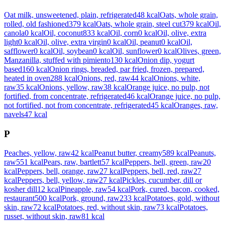
Oat milk, unsweetened, plain, refrigerated
48
kcal
Oats, whole grain,
rolled, old fashioned
379
kcal
Oats, whole grain, steel cut
379
kcal
Oil,
canola
0
kcal
Oil, coconut
833
kcal
Oil, corn
0
kcal
Oil, olive, extra
light
0
kcal
Oil, olive, extra virgin
0
kcal
Oil, peanut
0
kcal
Oil,
safflower
0
kcal
Oil, soybean
0
kcal
Oil, sunflower
0
kcal
Olives, green,
Manzanilla, stuffed with pimiento
130
kcal
Onion dip, yogurt
based
160
kcal
Onion rings, breaded, par fried, frozen, prepared,
heated in oven
288
kcal
Onions, red, raw
44
kcal
Onions, white,
raw
35
kcal
Onions, yellow, raw
38
kcal
Orange juice, no pulp, not
fortified, from concentrate, refrigerated
46
kcal
Orange juice, no pulp,
not fortified, not from concentrate, refrigerated
45
kcal
Oranges, raw,
navels
47
kcal
P
Peaches, yellow, raw
42
kcal
Peanut butter, creamy
589
kcal
Peanuts,
raw
551
kcal
Pears, raw, bartlett
57
kcal
Peppers, bell, green, raw
20
kcal
Peppers, bell, orange, raw
27
kcal
Peppers, bell, red, raw
27
kcal
Peppers, bell, yellow, raw
27
kcal
Pickles, cucumber, dill or
kosher dill
12
kcal
Pineapple, raw
54
kcal
Pork, cured, bacon, cooked,
restaurant
500
kcal
Pork, ground, raw
233
kcal
Potatoes, gold, without
skin, raw
72
kcal
Potatoes, red, without skin, raw
73
kcal
Potatoes,
russet, without skin, raw
81
kcal