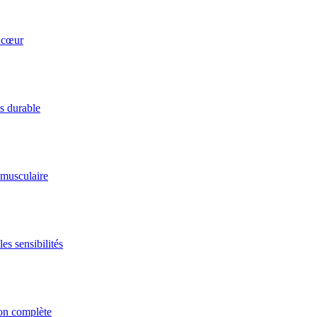
u cœur
ds durable
 musculaire
es sensibilités
ion complète