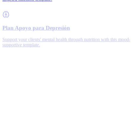
Plan Apoyo para Depresión
Support your clients' mental health through nutrition with this mood-
supportive template.
Dieta Vegetal para Menopausia
Support your clients through menopause with this plant-based
nutrition template.
Dieta Mediterránea Vegetal
Combine the proven benefits of the Mediterranean diet with plant-
based principles in this nutrient-packed template.