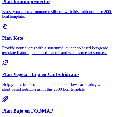
Plan Inmunoprotector
Boost your clients' immune resilience with this nutrient-dense 2000
kcal template.
Plan Keto
Provide your clients with a structured, evidence-based ketogenic
template featuring balanced macros and wholesome fat sources.
Plan Vegetal Bajo en Carbohidratos
Help your clients combine the benefits of low-carb eating with
plant-based nutrition using this 2000 kcal template.
Plan Bajo en FODMAP