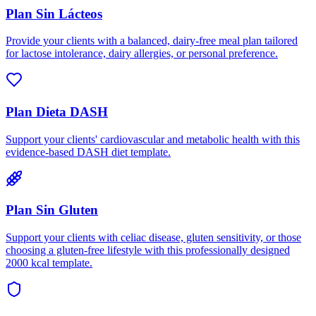
Plan Sin Lácteos
Provide your clients with a balanced, dairy-free meal plan tailored
for lactose intolerance, dairy allergies, or personal preference.
Plan Dieta DASH
Support your clients' cardiovascular and metabolic health with this
evidence-based DASH diet template.
Plan Sin Gluten
Support your clients with celiac disease, gluten sensitivity, or those
choosing a gluten-free lifestyle with this professionally designed
2000 kcal template.