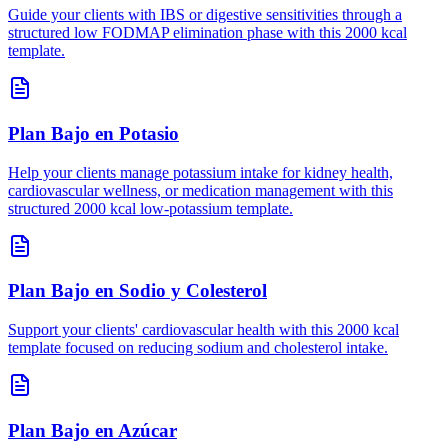
Guide your clients with IBS or digestive sensitivities through a
structured low FODMAP elimination phase with this 2000 kcal
template.
Plan Bajo en Potasio
Help your clients manage potassium intake for kidney health,
cardiovascular wellness, or medication management with this
structured 2000 kcal low-potassium template.
Plan Bajo en Sodio y Colesterol
Support your clients' cardiovascular health with this 2000 kcal
template focused on reducing sodium and cholesterol intake.
Plan Bajo en Azúcar