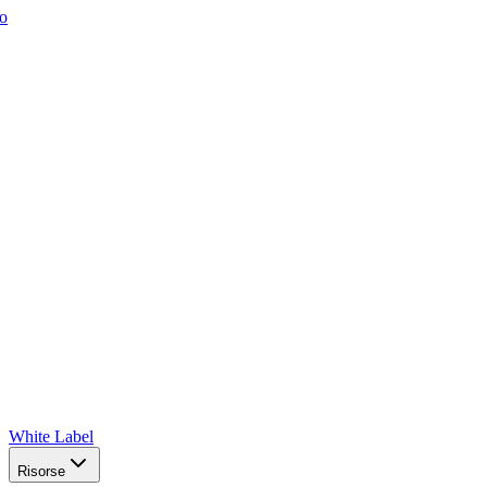
o
White Label
Risorse