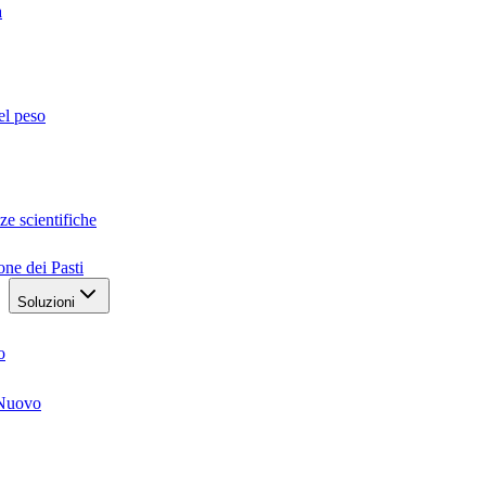
a
el peso
ze scientifiche
one dei Pasti
Soluzioni
o
Nuovo