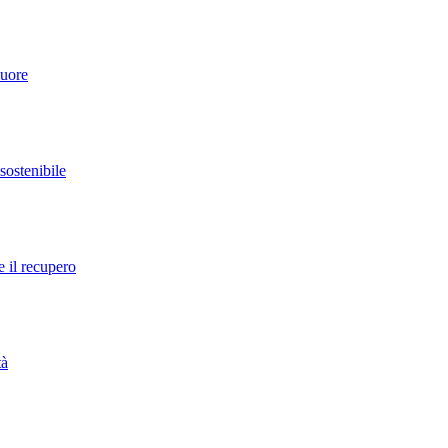
cuore
 sostenibile
e il recupero
tà