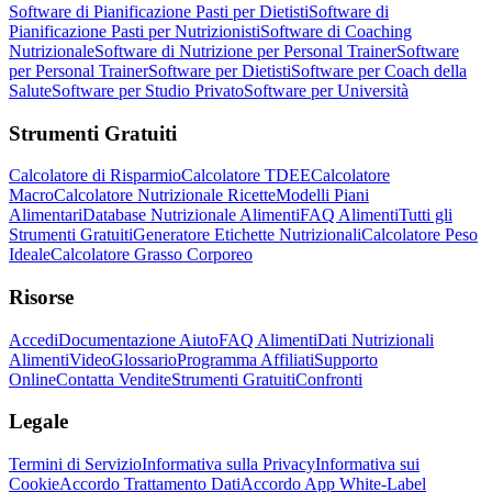
Software di Pianificazione Pasti per Dietisti
Software di
Pianificazione Pasti per Nutrizionisti
Software di Coaching
Nutrizionale
Software di Nutrizione per Personal Trainer
Software
per Personal Trainer
Software per Dietisti
Software per Coach della
Salute
Software per Studio Privato
Software per Università
Strumenti Gratuiti
Calcolatore di Risparmio
Calcolatore TDEE
Calcolatore
Macro
Calcolatore Nutrizionale Ricette
Modelli Piani
Alimentari
Database Nutrizionale Alimenti
FAQ Alimenti
Tutti gli
Strumenti Gratuiti
Generatore Etichette Nutrizionali
Calcolatore Peso
Ideale
Calcolatore Grasso Corporeo
Risorse
Accedi
Documentazione Aiuto
FAQ Alimenti
Dati Nutrizionali
Alimenti
Video
Glossario
Programma Affiliati
Supporto
Online
Contatta Vendite
Strumenti Gratuiti
Confronti
Legale
Termini di Servizio
Informativa sulla Privacy
Informativa sui
Cookie
Accordo Trattamento Dati
Accordo App White-Label