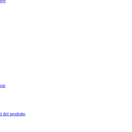
tive
rni
i del prodotto