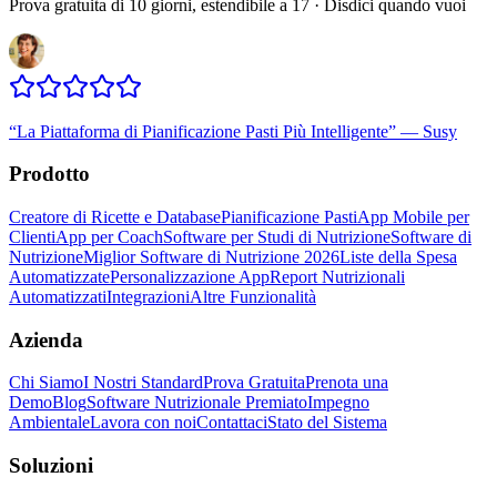
Prova gratuita di 10 giorni, estendibile a 17 · Disdici quando vuoi
“
La Piattaforma di Pianificazione Pasti Più Intelligente
”
—
Susy
Prodotto
Creatore di Ricette e Database
Pianificazione Pasti
App Mobile per
Clienti
App per Coach
Software per Studi di Nutrizione
Software di
Nutrizione
Miglior Software di Nutrizione 2026
Liste della Spesa
Automatizzate
Personalizzazione App
Report Nutrizionali
Automatizzati
Integrazioni
Altre Funzionalità
Azienda
Chi Siamo
I Nostri Standard
Prova Gratuita
Prenota una
Demo
Blog
Software Nutrizionale Premiato
Impegno
Ambientale
Lavora con noi
Contattaci
Stato del Sistema
Soluzioni