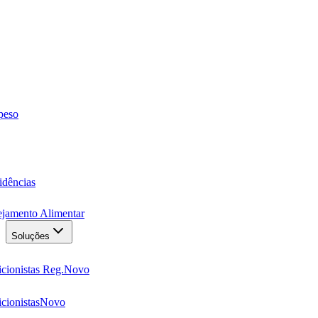
 peso
idências
ejamento Alimentar
Soluções
cionistas Reg.
Novo
cionistas
Novo