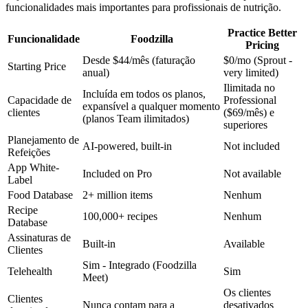
funcionalidades mais importantes para profissionais de nutrição.
Practice Better
Funcionalidade
Foodzilla
Pricing
Desde $44/mês (faturação
$0/mo (Sprout -
Starting Price
anual)
very limited)
Ilimitada no
Incluída em todos os planos,
Capacidade de
Professional
expansível a qualquer momento
clientes
($69/mês) e
(planos Team ilimitados)
superiores
Planejamento de
AI-powered, built-in
Not included
Refeições
App White-
Included on Pro
Not available
Label
Food Database
2+ million items
Nenhum
Recipe
100,000+ recipes
Nenhum
Database
Assinaturas de
Built-in
Available
Clientes
Sim - Integrado (Foodzilla
Telehealth
Sim
Meet)
Os clientes
Clientes
Nunca contam para a
desativados