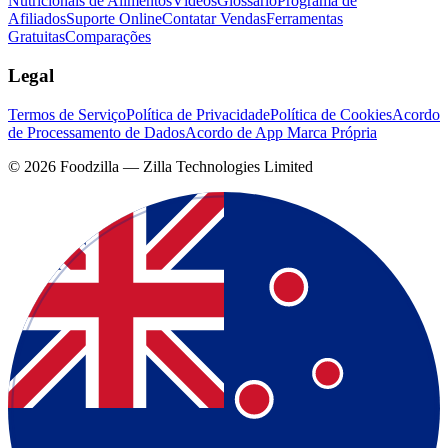
Nutricionais de Alimentos
Vídeos
Glossário
Programa de
Afiliados
Suporte Online
Contatar Vendas
Ferramentas
Gratuitas
Comparações
Legal
Termos de Serviço
Política de Privacidade
Política de Cookies
Acordo
de Processamento de Dados
Acordo de App Marca Própria
©
2026
Foodzilla — Zilla Technologies Limited