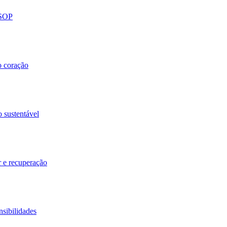
 SOP
o coração
o sustentável
r e recuperação
nsibilidades