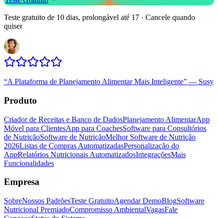
Teste gratuito de 10 dias, prolongável até 17 · Cancele quando
quiser
“
A Plataforma de Planejamento Alimentar Mais Inteligente
”
—
Susy
Produto
Criador de Receitas e Banco de Dados
Planejamento Alimentar
App
Móvel para Clientes
App para Coaches
Software para Consultórios
de Nutrição
Software de Nutrição
Melhor Software de Nutrição
2026
Listas de Compras Automatizadas
Personalização do
App
Relatórios Nutricionais Automatizados
Integrações
Mais
Funcionalidades
Empresa
Sobre
Nossos Padrões
Teste Gratuito
Agendar Demo
Blog
Software
Nutricional Premiado
Compromisso Ambiental
Vagas
Fale