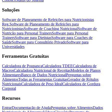
Conosco
Status do Sistema
Soluções
Software de Planeamento de Refeições para Nutricionistas
Reg.
Software de Planeamento de Refeições para
Nutricionistas
Software de Coaching Nutricional
Software de
Nutrição para Personal Trainers
Software para Personal
Trainers
Software para Dietistas
Software para Coaches de
Saúde
Software para Consultório Privado
Software para
Universidades
Ferramentas Gratuitas
Calculadora de Poupança
Calculadora TDEE
Calculadora de
Macros
Calculadora Nutricional de Receitas
Modelos de Planos
Alimentares
Banco de Dados Nutricional
Perguntas sobre
Alimentos
Todas as Ferramentas Gratuitas
Gerador de Rótulos
Nutricionais
Calculadora de Peso Ideal
Calculadora de Gordura
Corporal
Recursos
Entrar
Documentação de Ajuda
Perguntas sobre Alimentos
Dados