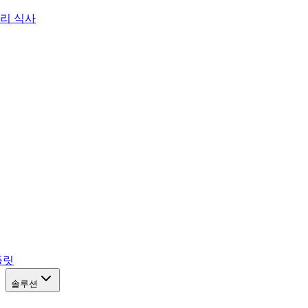
리 식사
플릿
솔루션