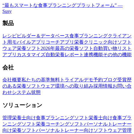
“
最もスマートな食事プランニングプラットフォーム
”
—
Susy
製品
レシピビルダー＆データベース
食事プランニング
クライアン
ト用モバイルアプリ
コーチアプリ
栄養クリニック向けソフト
ウェア
栄養ソフト
2026年最高の栄養ソフト
自動買い物リスト
アプリカスタマイズ
自動栄養レポート
連携機能
その他の機能
会社
会社概要
私たちの基準
無料トライアル
デモ予約
ブログ
受賞歴
のある栄養ソフトウェア
環境への取り組み
採用情報
お問い合
わせ
システム状態
ソリューション
管理栄養士向け食事プランニングソフト
栄養士向け食事プラ
ンニングソフト
栄養コーチングソフト
パーソナルトレーナー
向け栄養ソフト
パーソナルトレーナー向けソフトウェア
管理