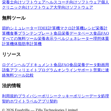
栄養士向けソフトウェア
ヘルスコーチ向けソフトウェア
個人
クリニック向けソフトウェア
大学向けソフトウェア
無料ツール
節約シミュレーター
TDEE計算機
マクロ計算機
レシピ栄養計
算機
食事プランテンプレート
食品栄養データベース
食品FAQ
すべての無料ツール
栄養表示ラベルジェネレーター
理想体重
計算機
体脂肪率計算機
リソース
ログイン
ヘルプドキュメント
食品FAQ
食品栄養データ
動画
用
語集
アフィリエイトプログラム
オンラインサポート
営業に連
絡
無料ツール
比較
法的情報
利用規約
プライバシーポリシー
クッキーポリシー
データ処理
契約
ホワイトラベルアプリ契約
©
2026
Foodzilla — Zilla Technologies Limited