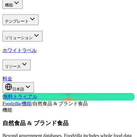
機能
テンプレート
ソリューション
ホワイトラベル
リソース
料金
日本語
無料トライアル
Foodzilla
/
機能
/
自然食品 & ブランド食品
機能
自然食品 &
ブランド食品
Beyond government databases, Foodzilla includes whole food data