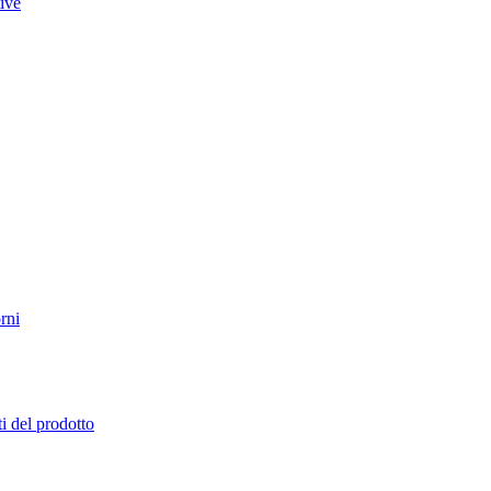
tive
rni
i del prodotto