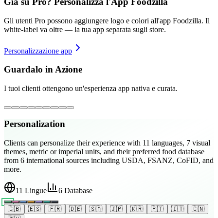
Già su Pro? Personalizza l'App Foodzilla
Gli utenti Pro possono aggiungere logo e colori all'app Foodzilla. Il
white-label va oltre — la tua app separata sugli store.
Personalizzazione app
Guardalo in Azione
I tuoi clienti ottengono un'esperienza app nativa e curata.
Personalization
Clients can personalize their experience with 11 languages, 7 visual
themes, metric or imperial units, and their preferred food database
from 6 international sources including USDA, FSANZ, CoFID, and
more.
11 Lingue
6 Database
🇬🇧
🇪🇸
🇫🇷
🇩🇪
🇸🇦
🇯🇵
🇰🇷
🇵🇹
🇮🇹
🇨🇳