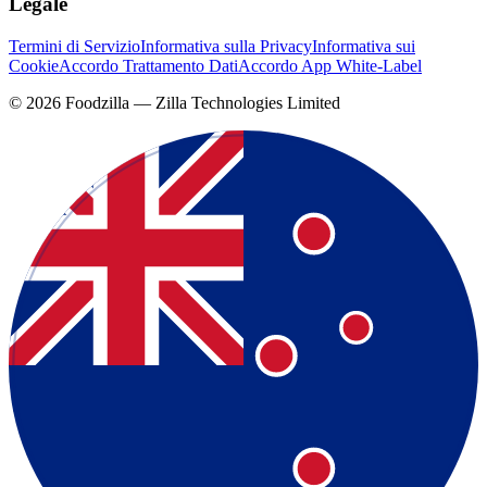
Legale
Termini di Servizio
Informativa sulla Privacy
Informativa sui
Cookie
Accordo Trattamento Dati
Accordo App White-Label
©
2026
Foodzilla — Zilla Technologies Limited