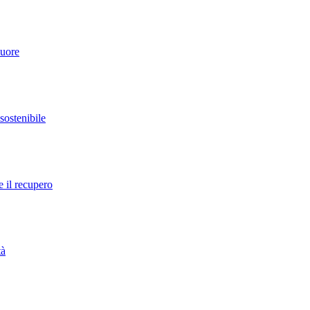
cuore
 sostenibile
e il recupero
tà