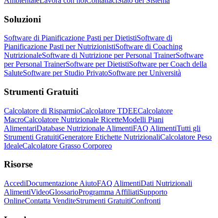
Ambientale
Lavora con noi
Contattaci
Stato del Sistema
Soluzioni
Software di Pianificazione Pasti per Dietisti
Software di
Pianificazione Pasti per Nutrizionisti
Software di Coaching
Nutrizionale
Software di Nutrizione per Personal Trainer
Software
per Personal Trainer
Software per Dietisti
Software per Coach della
Salute
Software per Studio Privato
Software per Università
Strumenti Gratuiti
Calcolatore di Risparmio
Calcolatore TDEE
Calcolatore
Macro
Calcolatore Nutrizionale Ricette
Modelli Piani
Alimentari
Database Nutrizionale Alimenti
FAQ Alimenti
Tutti gli
Strumenti Gratuiti
Generatore Etichette Nutrizionali
Calcolatore Peso
Ideale
Calcolatore Grasso Corporeo
Risorse
Accedi
Documentazione Aiuto
FAQ Alimenti
Dati Nutrizionali
Alimenti
Video
Glossario
Programma Affiliati
Supporto
Online
Contatta Vendite
Strumenti Gratuiti
Confronti