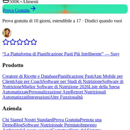
500K+
Alimenti
Prova Gratuita
Prova gratuita di 10 giorni, estendibile a 17 · Disdici quando vuoi
“
La Piattaforma di Pianificazione Pasti Più Intelligente
”
—
Susy
Prodotto
Creatore di Ricette e Database
Pianificazione Pasti
App Mobile per
Clienti
App per Coach
Software per Studi di Nutrizione
Software di
Nutrizione
Miglior Software di Nutrizione 2026
Liste della Spesa
Automatizzate
Personalizzazione App
Report Nutrizionali
Automatizzati
Integrazioni
Altre Funzionalità
Azienda
Chi Siamo
I Nostri Standard
Prova Gratuita
Prenota una
Demo
Blog
Software Nutrizionale Premiato
Impegno