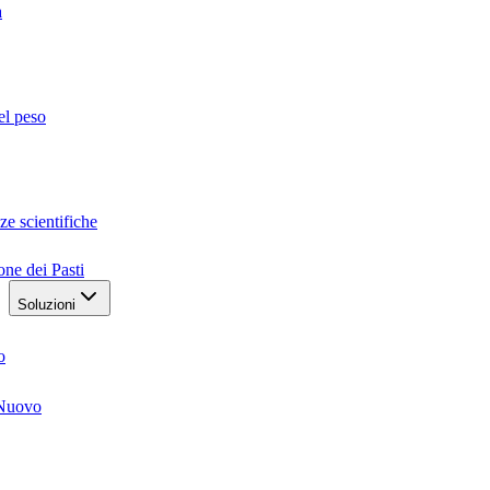
a
el peso
ze scientifiche
one dei Pasti
Soluzioni
o
Nuovo