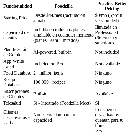
Practice Better
Funcionalidad
Foodzilla
Pricing
Desde $44/mes (facturación
$0/mo (Sprout -
Starting Price
anual)
very limited)
Ilimitada en
Incluida en todos los planes,
Capacidad de
Professional
ampliable en cualquier momento
clientes
($69/mes) y
(planes Team ilimitados)
superiores
Planificación
AI-powered, built-in
Not included
de Comidas
App White-
Included on Pro
Not available
Label
Food Database
2+ million items
Ninguno
Recipe
100,000+ recipes
Ninguno
Database
Suscripciones
Built-in
Available
de Clientes
Telesalud
Sí - Integrado (Foodzilla Meet)
Sí
Los clientes
Clientes
Nunca cuentan para tu
desactivados
desactivados y
capacidad
cuentan para tu
leads
límite