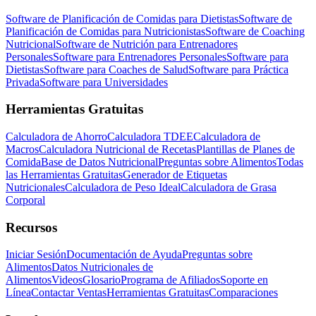
Software de Planificación de Comidas para Dietistas
Software de
Planificación de Comidas para Nutricionistas
Software de Coaching
Nutricional
Software de Nutrición para Entrenadores
Personales
Software para Entrenadores Personales
Software para
Dietistas
Software para Coaches de Salud
Software para Práctica
Privada
Software para Universidades
Herramientas Gratuitas
Calculadora de Ahorro
Calculadora TDEE
Calculadora de
Macros
Calculadora Nutricional de Recetas
Plantillas de Planes de
Comida
Base de Datos Nutricional
Preguntas sobre Alimentos
Todas
las Herramientas Gratuitas
Generador de Etiquetas
Nutricionales
Calculadora de Peso Ideal
Calculadora de Grasa
Corporal
Recursos
Iniciar Sesión
Documentación de Ayuda
Preguntas sobre
Alimentos
Datos Nutricionales de
Alimentos
Videos
Glosario
Programa de Afiliados
Soporte en
Línea
Contactar Ventas
Herramientas Gratuitas
Comparaciones