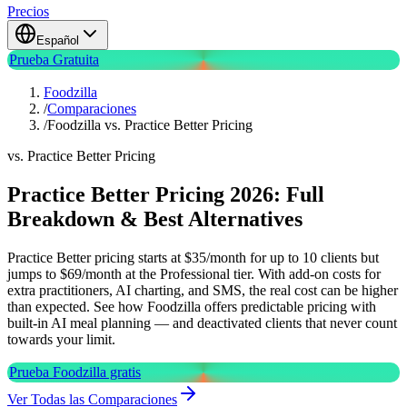
Precios
Español
Prueba Gratuita
Foodzilla
/
Comparaciones
/
Foodzilla vs. Practice Better Pricing
vs. Practice Better Pricing
Practice Better Pricing 2026: Full
Breakdown & Best Alternatives
Practice Better pricing starts at $35/month for up to 10 clients but
jumps to $69/month at the Professional tier. With add-on costs for
extra practitioners, AI charting, and SMS, the real cost can be higher
than expected. See how Foodzilla offers predictable pricing with
built-in AI meal planning — and deactivated clients that never count
towards your limit.
Prueba Foodzilla gratis
Ver Todas las Comparaciones