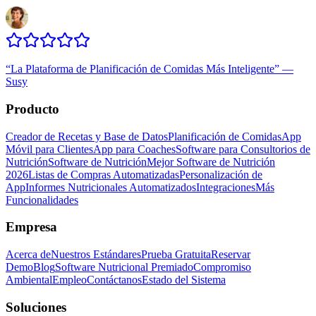
“
La Plataforma de Planificación de Comidas Más Inteligente
”
—
Susy
Producto
Creador de Recetas y Base de Datos
Planificación de Comidas
App
Móvil para Clientes
App para Coaches
Software para Consultorios de
Nutrición
Software de Nutrición
Mejor Software de Nutrición
2026
Listas de Compras Automatizadas
Personalización de
App
Informes Nutricionales Automatizados
Integraciones
Más
Funcionalidades
Empresa
Acerca de
Nuestros Estándares
Prueba Gratuita
Reservar
Demo
Blog
Software Nutricional Premiado
Compromiso
Ambiental
Empleo
Contáctanos
Estado del Sistema
Soluciones