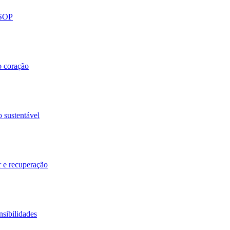
 SOP
o coração
o sustentável
r e recuperação
nsibilidades