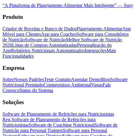
“
A Plataforma de Planejamento Alimentar Mais Inteligente
”
—
Susy
Produto
Criador de Receitas e Banco de Dados
Planejamento Alimentar
App
Móvel para Clientes
App para Coaches
Software para Consultórios
de Nutrição
Software de Nutrição
Melhor Software de Nutrição
2026
Listas de Compras Automatizadas
Personalização do
App
Relatórios Nutricionais Automatizados
Integrações
Mais
Funcionalidades
Empresa
Sobre
Nossos Padrões
Teste Gratuito
Agendar Demo
Blog
Software
Nutricional Premiado
Compromisso Ambiental
Vagas
Fale
Conosco
Status do Sistema
Soluções
Software de Planeamento de Refeições para Nutricionistas
Reg.
Software de Planeamento de Refeições para
Nutricionistas
Software de Coaching Nutricional
Software de
Nutrição para Personal Trainers
Software para Personal
Trainers
Software para Dietistas
Software para Coaches de