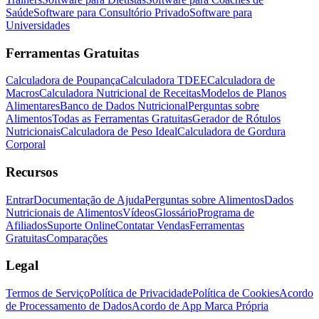
Saúde
Software para Consultório Privado
Software para
Universidades
Ferramentas Gratuitas
Calculadora de Poupança
Calculadora TDEE
Calculadora de
Macros
Calculadora Nutricional de Receitas
Modelos de Planos
Alimentares
Banco de Dados Nutricional
Perguntas sobre
Alimentos
Todas as Ferramentas Gratuitas
Gerador de Rótulos
Nutricionais
Calculadora de Peso Ideal
Calculadora de Gordura
Corporal
Recursos
Entrar
Documentação de Ajuda
Perguntas sobre Alimentos
Dados
Nutricionais de Alimentos
Vídeos
Glossário
Programa de
Afiliados
Suporte Online
Contatar Vendas
Ferramentas
Gratuitas
Comparações
Legal
Termos de Serviço
Política de Privacidade
Política de Cookies
Acordo
de Processamento de Dados
Acordo de App Marca Própria