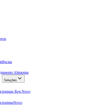
 peso
idências
ejamento Alimentar
Soluções
cionistas Reg.
Novo
cionistas
Novo