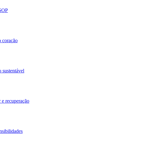
 SOP
o coração
o sustentável
r e recuperação
nsibilidades