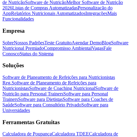
de Nutrição
Software de Nutrição
Melhor Software de Nutrição
2026
Listas de Compras Automatizadas
Personalização do
App
Relatórios Nutricionais Automatizados
Integrações
Mais
Funcionalidades
Empresa
Sobre
Nossos Padrões
Teste Gratuito
Agendar Demo
Blog
Software
Nutricional Premiado
Compromisso Ambiental
Vagas
Fale
Conosco
Status do Sistema
Soluções
Software de Planeamento de Refeições para Nutricionistas
Reg.
Software de Planeamento de Refeições para
Nutricionistas
Software de Coaching Nutricional
Software de
Nutrição para Personal Trainers
Software para Personal
Trainers
Software para Dietistas
Software para Coaches de
Saúde
Software para Consultório Privado
Software para
Universidades
Ferramentas Gratuitas
Calculadora de Poupança
Calculadora TDEE
Calculadora de