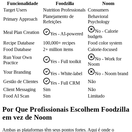
Funcionalidade
Foodzilla
Noom
Target Users
Nutrition Professionals
Consumers
Planejamento de
Behavioral
Primary Approach
Refeições
Psychology
No - Calorie
Meal Plan Creation
Yes - AI-powered
budgets
Recipe Database
100,000+ recipes
Food color system
Food Database
2+ million items
Calorie-focused
Run Your Own
No - Work for
Yes - Full toolkit
Practice
Noom
Your Branding
Yes - White-label
No - Noom brand
Gestão de Clientes
Não
Yes - Full CRM
Client Messaging
Sim
Não
Food AI Scan
Sim
Limitado
Por Que Profissionais Escolhem Foodzilla
em vez de Noom
Ambas as plataformas têm seus pontos fortes. Aqui é onde o