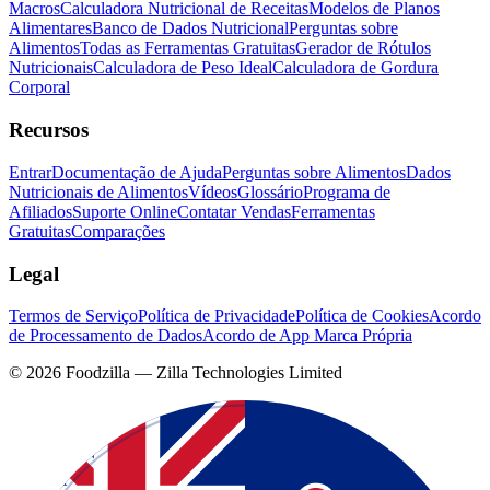
Macros
Calculadora Nutricional de Receitas
Modelos de Planos
Alimentares
Banco de Dados Nutricional
Perguntas sobre
Alimentos
Todas as Ferramentas Gratuitas
Gerador de Rótulos
Nutricionais
Calculadora de Peso Ideal
Calculadora de Gordura
Corporal
Recursos
Entrar
Documentação de Ajuda
Perguntas sobre Alimentos
Dados
Nutricionais de Alimentos
Vídeos
Glossário
Programa de
Afiliados
Suporte Online
Contatar Vendas
Ferramentas
Gratuitas
Comparações
Legal
Termos de Serviço
Política de Privacidade
Política de Cookies
Acordo
de Processamento de Dados
Acordo de App Marca Própria
©
2026
Foodzilla — Zilla Technologies Limited