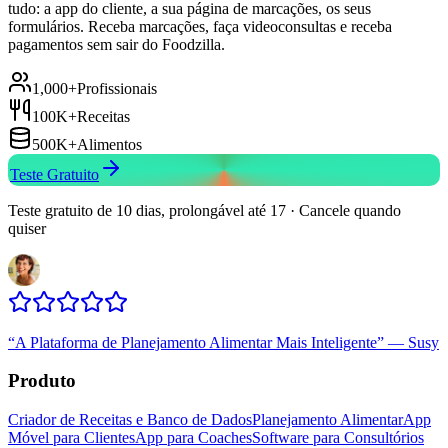
tudo: a app do cliente, a sua página de marcações, os seus
formulários. Receba marcações, faça videoconsultas e receba
pagamentos sem sair do Foodzilla.
1,000+
Profissionais
100K+
Receitas
500K+
Alimentos
Teste Gratuito
Teste gratuito de 10 dias, prolongável até 17 · Cancele quando
quiser
“
A Plataforma de Planejamento Alimentar Mais Inteligente
”
—
Susy
Produto
Criador de Receitas e Banco de Dados
Planejamento Alimentar
App
Móvel para Clientes
App para Coaches
Software para Consultórios