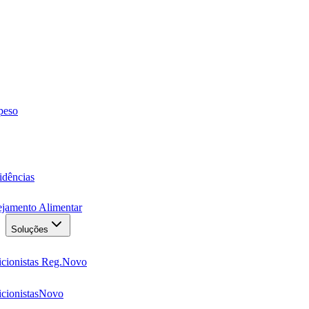
 peso
idências
ejamento Alimentar
Soluções
cionistas Reg.
Novo
cionistas
Novo