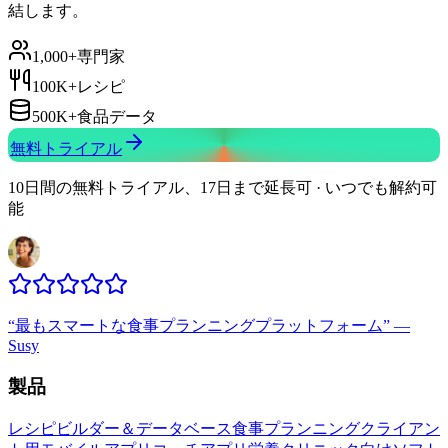
結します。
1,000+
専門家
100K+
レシピ
500K+
食品データ
無料トライアル
10日間の無料トライアル、17日まで延長可 · いつでも解約可
能
“
最もスマートな食事プランニングプラットフォーム
”
—
Susy
製品
レシピビルダー＆データベース
食事プランニング
クライアン