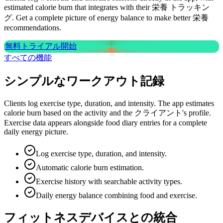
estimated calorie burn that integrates with their 栄養 トラッキン
グ. Get a complete picture of energy balance to make better 栄養
recommendations.
無料トライアル開始
すべての機能
シンプルなワークアウト記録
Clients log exercise type, duration, and intensity. The app estimates
calorie burn based on the activity and the クライアント's profile.
Exercise data appears alongside food diary entries for a complete
daily energy picture.
Log exercise type, duration, and intensity.
Automatic calorie burn estimation.
Exercise history with searchable activity types.
Daily energy balance combining food and exercise.
フィットネスデバイスとの統合