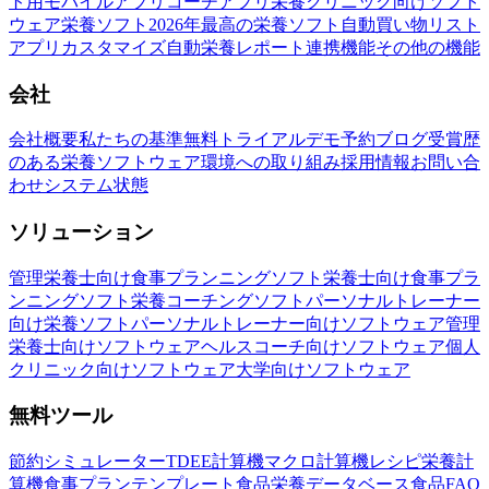
ト用モバイルアプリ
コーチアプリ
栄養クリニック向けソフト
ウェア
栄養ソフト
2026年最高の栄養ソフト
自動買い物リスト
アプリカスタマイズ
自動栄養レポート
連携機能
その他の機能
会社
会社概要
私たちの基準
無料トライアル
デモ予約
ブログ
受賞歴
のある栄養ソフトウェア
環境への取り組み
採用情報
お問い合
わせ
システム状態
ソリューション
管理栄養士向け食事プランニングソフト
栄養士向け食事プラ
ンニングソフト
栄養コーチングソフト
パーソナルトレーナー
向け栄養ソフト
パーソナルトレーナー向けソフトウェア
管理
栄養士向けソフトウェア
ヘルスコーチ向けソフトウェア
個人
クリニック向けソフトウェア
大学向けソフトウェア
無料ツール
節約シミュレーター
TDEE計算機
マクロ計算機
レシピ栄養計
算機
食事プランテンプレート
食品栄養データベース
食品FAQ