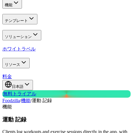
機能
テンプレート
ソリューション
ホワイトラベル
リソース
料金
日本語
無料トライアル
Foodzilla
/
機能
/
運動 記録
機能
運動
記録
Clients log workouts and exercise sessions directly in the app, with