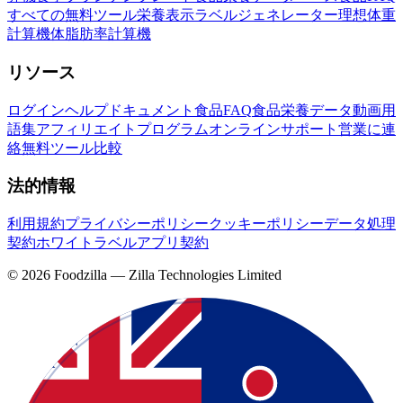
すべての無料ツール
栄養表示ラベルジェネレーター
理想体重
計算機
体脂肪率計算機
リソース
ログイン
ヘルプドキュメント
食品FAQ
食品栄養データ
動画
用
語集
アフィリエイトプログラム
オンラインサポート
営業に連
絡
無料ツール
比較
法的情報
利用規約
プライバシーポリシー
クッキーポリシー
データ処理
契約
ホワイトラベルアプリ契約
©
2026
Foodzilla — Zilla Technologies Limited