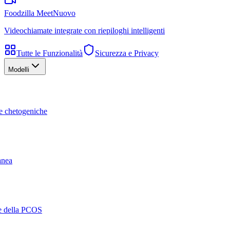
Foodzilla Meet
Nuovo
Videochiamate integrate con riepiloghi intelligenti
Tutte le Funzionalità
Sicurezza e Privacy
Modelli
te chetogeniche
ranea
ne della PCOS