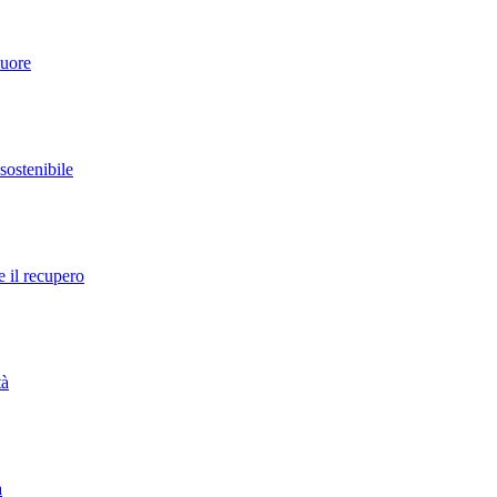
cuore
 sostenibile
e il recupero
tà
a