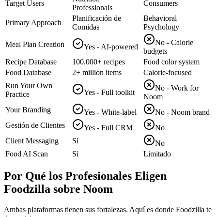
Target Users
Consumers
Professionals
Planificación de
Behavioral
Primary Approach
Comidas
Psychology
No - Calorie
Meal Plan Creation
Yes - AI-powered
budgets
Recipe Database
100,000+ recipes
Food color system
Food Database
2+ million items
Calorie-focused
Run Your Own
No - Work for
Yes - Full toolkit
Practice
Noom
Your Branding
Yes - White-label
No - Noom brand
Gestión de Clientes
Yes - Full CRM
No
Client Messaging
Sí
No
Food AI Scan
Sí
Limitado
Por Qué los Profesionales Eligen
Foodzilla sobre Noom
Ambas plataformas tienen sus fortalezas. Aquí es donde Foodzilla te