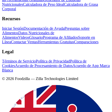
Nutricionales
Calculadora de Peso Ideal
Calculadora de Grasa
Corporal
Recursos
Iniciar Sesión
Documentación de Ayuda
Preguntas sobre
Alimentos
Datos Nutricionales de
Alimentos
Videos
Glosario
Programa de Afiliados
Soporte en
Línea
Contactar Ventas
Herramientas Gratuitas
Comparaciones
Legal
Términos de Servicio
Política de Privacidad
Política de
Cookies
Acuerdo de Procesamiento de Datos
Acuerdo de App Marca
Blanca
©
2026
Foodzilla — Zilla Technologies Limited