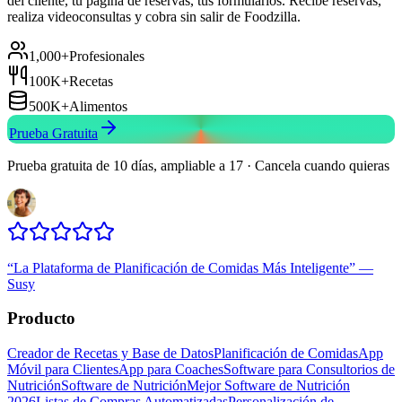
del cliente, tu página de reservas, tus formularios. Recibe reservas,
realiza videoconsultas y cobra sin salir de Foodzilla.
1,000+
Profesionales
100K+
Recetas
500K+
Alimentos
Prueba Gratuita
Prueba gratuita de 10 días, ampliable a 17 · Cancela cuando quieras
“
La Plataforma de Planificación de Comidas Más Inteligente
”
—
Susy
Producto
Creador de Recetas y Base de Datos
Planificación de Comidas
App
Móvil para Clientes
App para Coaches
Software para Consultorios de
Nutrición
Software de Nutrición
Mejor Software de Nutrición
2026
Listas de Compras Automatizadas
Personalización de