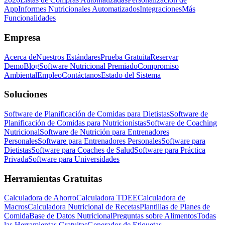
App
Informes Nutricionales Automatizados
Integraciones
Más
Funcionalidades
Empresa
Acerca de
Nuestros Estándares
Prueba Gratuita
Reservar
Demo
Blog
Software Nutricional Premiado
Compromiso
Ambiental
Empleo
Contáctanos
Estado del Sistema
Soluciones
Software de Planificación de Comidas para Dietistas
Software de
Planificación de Comidas para Nutricionistas
Software de Coaching
Nutricional
Software de Nutrición para Entrenadores
Personales
Software para Entrenadores Personales
Software para
Dietistas
Software para Coaches de Salud
Software para Práctica
Privada
Software para Universidades
Herramientas Gratuitas
Calculadora de Ahorro
Calculadora TDEE
Calculadora de
Macros
Calculadora Nutricional de Recetas
Plantillas de Planes de
Comida
Base de Datos Nutricional
Preguntas sobre Alimentos
Todas
las Herramientas Gratuitas
Generador de Etiquetas