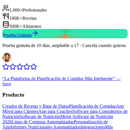
1,000+
Profesionales
100K+
Recetas
500K+
Alimentos
Prueba Gratuita
Prueba gratuita de 10 días, ampliable a 17 · Cancela cuando quieras
“
La Plataforma de Planificación de Comidas Más Inteligente
”
—
Susy
Producto
Creador de Recetas y Base de Datos
Planificación de Comidas
App
Móvil para Clientes
App para Coaches
Software para Consultorios de
Nutrición
Software de Nutrición
Mejor Software de Nutrición
2026
Listas de Compras Automatizadas
Personalización de
App
Informes Nutricionales Automatizados
Integraciones
Más