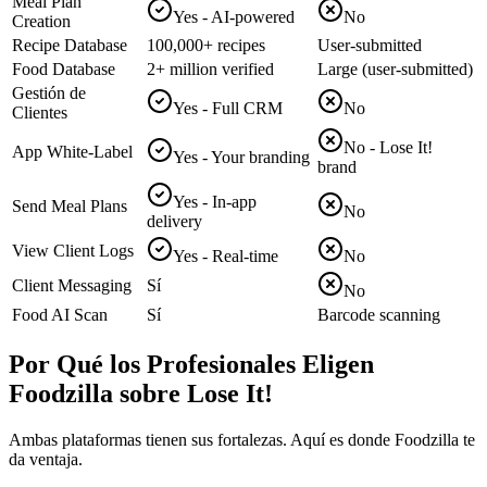
Meal Plan
Yes - AI-powered
No
Creation
Recipe Database
100,000+ recipes
User-submitted
Food Database
2+ million verified
Large (user-submitted)
Gestión de
Yes - Full CRM
No
Clientes
No - Lose It!
App White-Label
Yes - Your branding
brand
Yes - In-app
Send Meal Plans
No
delivery
View Client Logs
Yes - Real-time
No
Client Messaging
Sí
No
Food AI Scan
Sí
Barcode scanning
Por Qué los Profesionales Eligen
Foodzilla sobre Lose It!
Ambas plataformas tienen sus fortalezas. Aquí es donde Foodzilla te
da ventaja.