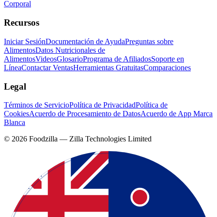
Corporal
Recursos
Iniciar Sesión
Documentación de Ayuda
Preguntas sobre
Alimentos
Datos Nutricionales de
Alimentos
Videos
Glosario
Programa de Afiliados
Soporte en
Línea
Contactar Ventas
Herramientas Gratuitas
Comparaciones
Legal
Términos de Servicio
Política de Privacidad
Política de
Cookies
Acuerdo de Procesamiento de Datos
Acuerdo de App Marca
Blanca
©
2026
Foodzilla — Zilla Technologies Limited