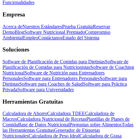
Funcionalidades
Empresa
Acerca de
Nuestros Estándares
Prueba Gratuita
Reservar
Demo
Blog
Software Nutricional Premiado
Compromiso
Ambiental
Empleo
Contáctanos
Estado del Sistema
Soluciones
Software de Planificación de Comidas para Dietistas
Software de
Planificación de Comidas para Nutricionistas
Software de Coaching
Nutricional
Software de Nutrición para Entrenadores
Personales
Software para Entrenadores Personales
Software para
Dietistas
Software para Coaches de Salud
Software para Práctica
Privada
Software para Universidades
Herramientas Gratuitas
Calculadora de Ahorro
Calculadora TDEE
Calculadora de
Macros
Calculadora Nutricional de Recetas
Plantillas de Planes de
Comida
Base de Datos Nutricional
Preguntas sobre Alimentos
Todas
las Herramientas Gratuitas
Generador de Etiquetas
Nutricionales
Calculadora de Peso Ideal
Calculadora de Grasa