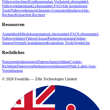
Nährwertrechner
Ernährungsplan-Vorlagen
Lebensmittel-
Nährwertdatenbank
Lebensmittel-FAQ
Alle kostenlosen
Tools
Nährwertkennzeichnungs-Generator
Idealgewichts-
Rechner
Körperfett-Rechner
Ressourcen
Anmelden
Hilfedokumentation
Lebensmittel-FAQ
Lebensmittel-
Nährwertdaten
Videos
Glossar
Partnerprogramm
Online-
Support
Vertrieb kontaktieren
Kostenlose Tools
Vergleiche
Rechtliches
Nutzungsbedingungen
Datenschutzrichtlinie
Cookie-
Richtlinie
Datenverarbeitungsvereinbarung
White-Label-App-
Vereinbarung
©
2026
Foodzilla — Zilla Technologies Limited