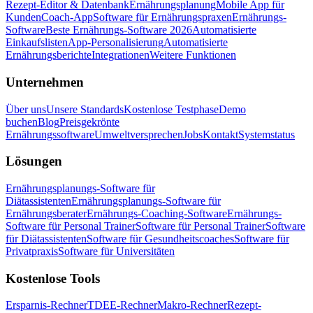
Rezept-Editor & Datenbank
Ernährungsplanung
Mobile App für
Kunden
Coach-App
Software für Ernährungspraxen
Ernährungs-
Software
Beste Ernährungs-Software 2026
Automatisierte
Einkaufslisten
App-Personalisierung
Automatisierte
Ernährungsberichte
Integrationen
Weitere Funktionen
Unternehmen
Über uns
Unsere Standards
Kostenlose Testphase
Demo
buchen
Blog
Preisgekrönte
Ernährungssoftware
Umweltversprechen
Jobs
Kontakt
Systemstatus
Lösungen
Ernährungsplanungs-Software für
Diätassistenten
Ernährungsplanungs-Software für
Ernährungsberater
Ernährungs-Coaching-Software
Ernährungs-
Software für Personal Trainer
Software für Personal Trainer
Software
für Diätassistenten
Software für Gesundheitscoaches
Software für
Privatpraxis
Software für Universitäten
Kostenlose Tools
Ersparnis-Rechner
TDEE-Rechner
Makro-Rechner
Rezept-