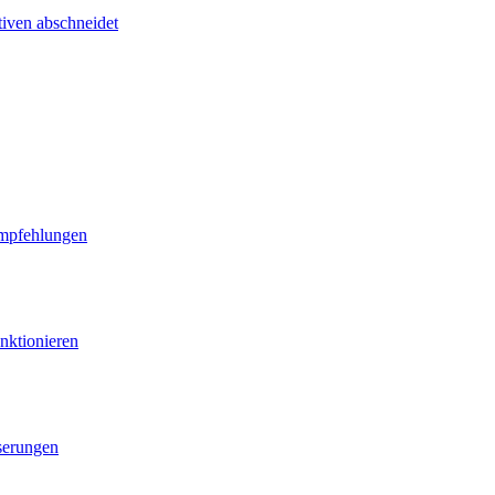
tiven abschneidet
Empfehlungen
nktionieren
serungen