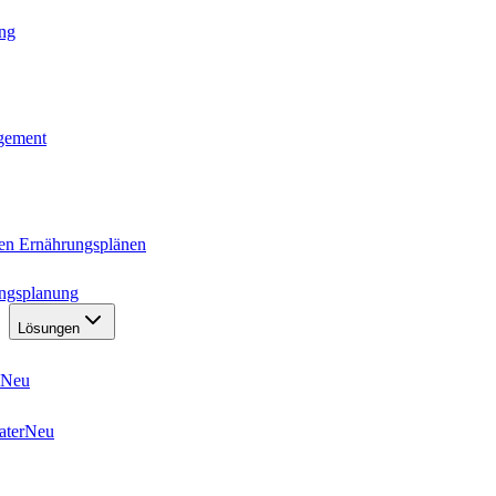
ung
agement
ten Ernährungsplänen
ungsplanung
Lösungen
Neu
ater
Neu