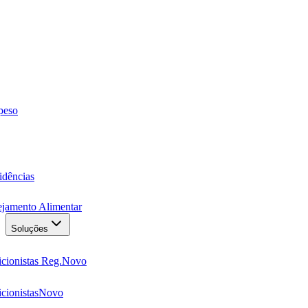
 peso
idências
ejamento Alimentar
Soluções
cionistas Reg.
Novo
cionistas
Novo