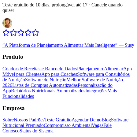
Teste gratuito de 10 dias, prolongável até 17 · Cancele quando
quiser
“
A Plataforma de Planejamento Alimentar Mais Inteligente
”
—
Susy
Produto
Criador de Receitas e Banco de Dados
Planejamento Alimentar
App
Móvel para Clientes
App para Coaches
Software para Consultórios
de Nutrição
Software de Nutrição
Melhor Software de Nutrição
2026
Listas de Compras Automatizadas
Personalização do
App
Relatórios Nutricionais Automatizados
Integrações
Mais
Funcionalidades
Empresa
Sobre
Nossos Padrões
Teste Gratuito
Agendar Demo
Blog
Software
Nutricional Premiado
Compromisso Ambiental
Vagas
Fale
Conosco
Status do Sistema