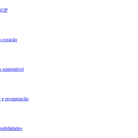
 SOP
o coração
o sustentável
r e recuperação
nsibilidades