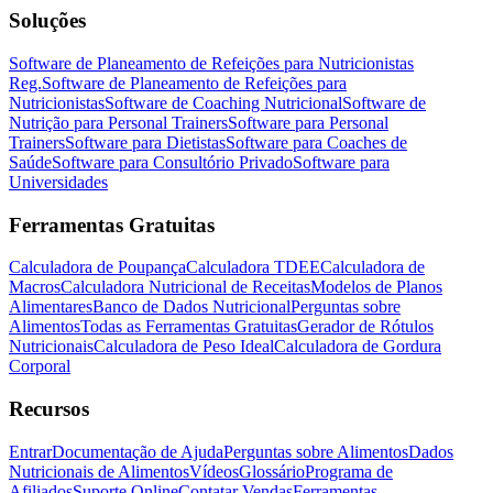
Soluções
Software de Planeamento de Refeições para Nutricionistas
Reg.
Software de Planeamento de Refeições para
Nutricionistas
Software de Coaching Nutricional
Software de
Nutrição para Personal Trainers
Software para Personal
Trainers
Software para Dietistas
Software para Coaches de
Saúde
Software para Consultório Privado
Software para
Universidades
Ferramentas Gratuitas
Calculadora de Poupança
Calculadora TDEE
Calculadora de
Macros
Calculadora Nutricional de Receitas
Modelos de Planos
Alimentares
Banco de Dados Nutricional
Perguntas sobre
Alimentos
Todas as Ferramentas Gratuitas
Gerador de Rótulos
Nutricionais
Calculadora de Peso Ideal
Calculadora de Gordura
Corporal
Recursos
Entrar
Documentação de Ajuda
Perguntas sobre Alimentos
Dados
Nutricionais de Alimentos
Vídeos
Glossário
Programa de
Afiliados
Suporte Online
Contatar Vendas
Ferramentas