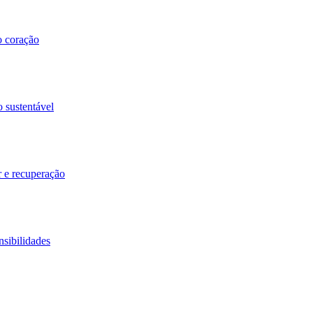
o coração
o sustentável
r e recuperação
nsibilidades