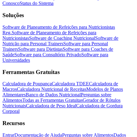
Conosco
Status do Sistema
Soluções
Software de Planeamento de Refeições para Nutricionistas
Reg.
Software de Planeamento de Refeições para
Nutricionistas
Software de Coaching Nutricional
Software de
Nutrição para Personal Trainers
Software para Personal
Trainers
Software para Dietistas
Software para Coaches de
Saúde
Software para Consultório Privado
Software para
Universidades
Ferramentas Gratuitas
Calculadora de Poupança
Calculadora TDEE
Calculadora de
Macros
Calculadora Nutricional de Receitas
Modelos de Planos
Alimentares
Banco de Dados Nutricional
Perguntas sobre
Alimentos
Todas as Ferramentas Gratuitas
Gerador de Rótulos
Nutricionais
Calculadora de Peso Ideal
Calculadora de Gordura
Corporal
Recursos
Entrar
Documentação de Ajuda
Perguntas sobre Alimentos
Dados