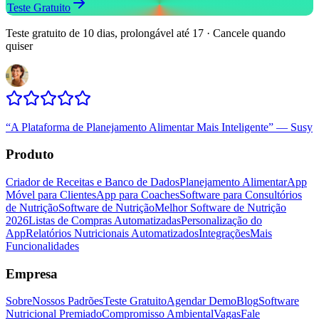
Teste Gratuito
Teste gratuito de 10 dias, prolongável até 17 · Cancele quando
quiser
“
A Plataforma de Planejamento Alimentar Mais Inteligente
”
—
Susy
Produto
Criador de Receitas e Banco de Dados
Planejamento Alimentar
App
Móvel para Clientes
App para Coaches
Software para Consultórios
de Nutrição
Software de Nutrição
Melhor Software de Nutrição
2026
Listas de Compras Automatizadas
Personalização do
App
Relatórios Nutricionais Automatizados
Integrações
Mais
Funcionalidades
Empresa
Sobre
Nossos Padrões
Teste Gratuito
Agendar Demo
Blog
Software
Nutricional Premiado
Compromisso Ambiental
Vagas
Fale