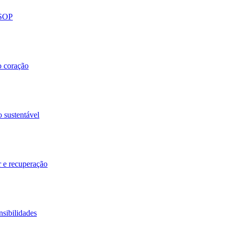
 SOP
o coração
o sustentável
r e recuperação
nsibilidades