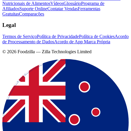
Nutricionais de Alimentos
Vídeos
Glossário
Programa de
Afiliados
Suporte Online
Contatar Vendas
Ferramentas
Gratuitas
Comparações
Legal
Termos de Serviço
Política de Privacidade
Política de Cookies
Acordo
de Processamento de Dados
Acordo de App Marca Própria
©
2026
Foodzilla — Zilla Technologies Limited