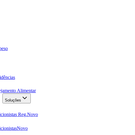
 peso
idências
ejamento Alimentar
Soluções
cionistas Reg.
Novo
cionistas
Novo