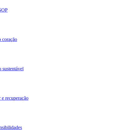
 SOP
o coração
o sustentável
r e recuperação
nsibilidades