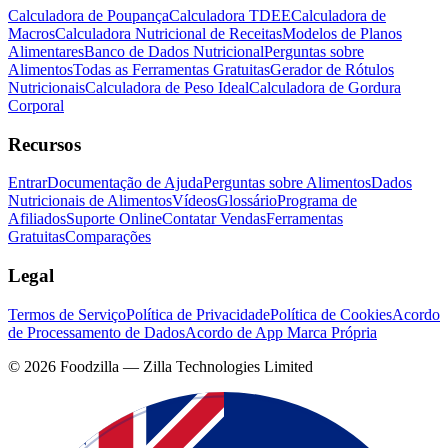
Calculadora de Poupança
Calculadora TDEE
Calculadora de
Macros
Calculadora Nutricional de Receitas
Modelos de Planos
Alimentares
Banco de Dados Nutricional
Perguntas sobre
Alimentos
Todas as Ferramentas Gratuitas
Gerador de Rótulos
Nutricionais
Calculadora de Peso Ideal
Calculadora de Gordura
Corporal
Recursos
Entrar
Documentação de Ajuda
Perguntas sobre Alimentos
Dados
Nutricionais de Alimentos
Vídeos
Glossário
Programa de
Afiliados
Suporte Online
Contatar Vendas
Ferramentas
Gratuitas
Comparações
Legal
Termos de Serviço
Política de Privacidade
Política de Cookies
Acordo
de Processamento de Dados
Acordo de App Marca Própria
©
2026
Foodzilla — Zilla Technologies Limited