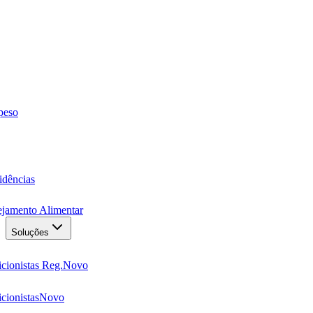
 peso
idências
ejamento Alimentar
Soluções
cionistas Reg.
Novo
cionistas
Novo