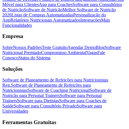
Móvel para Clientes
App para Coaches
Software para Consultórios
de Nutrição
Software de Nutrição
Melhor Software de Nutrição
2026
Listas de Compras Automatizadas
Personalização do
App
Relatórios Nutricionais Automatizados
Integrações
Mais
Funcionalidades
Empresa
Sobre
Nossos Padrões
Teste Gratuito
Agendar Demo
Blog
Software
Nutricional Premiado
Compromisso Ambiental
Vagas
Fale
Conosco
Status do Sistema
Soluções
Software de Planeamento de Refeições para Nutricionistas
Reg.
Software de Planeamento de Refeições para
Nutricionistas
Software de Coaching Nutricional
Software de
Nutrição para Personal Trainers
Software para Personal
Trainers
Software para Dietistas
Software para Coaches de
Saúde
Software para Consultório Privado
Software para
Universidades
Ferramentas Gratuitas