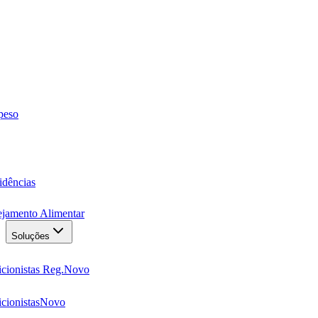
 peso
idências
ejamento Alimentar
Soluções
cionistas Reg.
Novo
cionistas
Novo