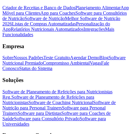
Criador de Receitas e Banco de Dados
Planejamento Alimentar
App
Móvel para Clientes
App para Coaches
Software para Consultórios
de Nutrição
Software de Nutrição
Melhor Software de Nutrição
2026
Listas de Compras Automatizadas
Personalização do
App
Relatórios Nutricionais Automatizados
Integrações
Mais
Funcionalidades
Empresa
Sobre
Nossos Padrões
Teste Gratuito
Agendar Demo
Blog
Software
Nutricional Premiado
Compromisso Ambiental
Vagas
Fale
Conosco
Status do Sistema
Soluções
Software de Planeamento de Refeições para Nutricionistas
Reg.
Software de Planeamento de Refeições para
Nutricionistas
Software de Coaching Nutricional
Software de
Nutrição para Personal Trainers
Software para Personal
Trainers
Software para Dietistas
Software para Coaches de
Saúde
Software para Consultório Privado
Software para
Universidades