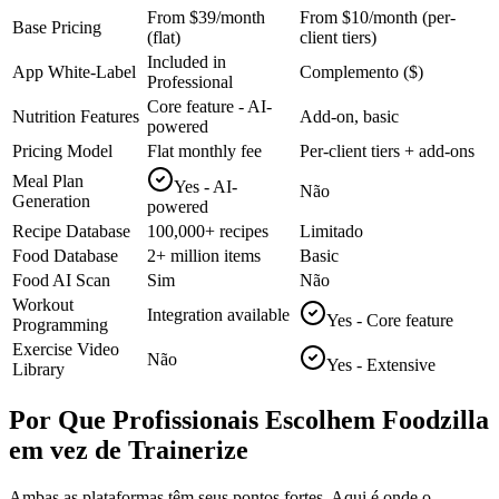
From $39/month
From $10/month (per-
Base Pricing
(flat)
client tiers)
Included in
App White-Label
Complemento ($)
Professional
Core feature - AI-
Nutrition Features
Add-on, basic
powered
Pricing Model
Flat monthly fee
Per-client tiers + add-ons
Meal Plan
Yes - AI-
Não
Generation
powered
Recipe Database
100,000+ recipes
Limitado
Food Database
2+ million items
Basic
Food AI Scan
Sim
Não
Workout
Integration available
Yes - Core feature
Programming
Exercise Video
Não
Yes - Extensive
Library
Por Que Profissionais Escolhem Foodzilla
em vez de Trainerize
Ambas as plataformas têm seus pontos fortes. Aqui é onde o