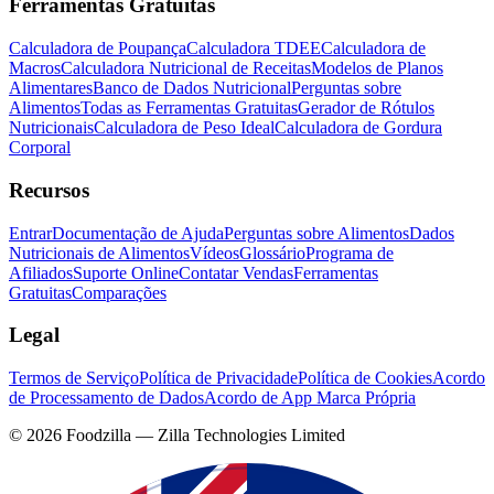
Ferramentas Gratuitas
Calculadora de Poupança
Calculadora TDEE
Calculadora de
Macros
Calculadora Nutricional de Receitas
Modelos de Planos
Alimentares
Banco de Dados Nutricional
Perguntas sobre
Alimentos
Todas as Ferramentas Gratuitas
Gerador de Rótulos
Nutricionais
Calculadora de Peso Ideal
Calculadora de Gordura
Corporal
Recursos
Entrar
Documentação de Ajuda
Perguntas sobre Alimentos
Dados
Nutricionais de Alimentos
Vídeos
Glossário
Programa de
Afiliados
Suporte Online
Contatar Vendas
Ferramentas
Gratuitas
Comparações
Legal
Termos de Serviço
Política de Privacidade
Política de Cookies
Acordo
de Processamento de Dados
Acordo de App Marca Própria
©
2026
Foodzilla — Zilla Technologies Limited