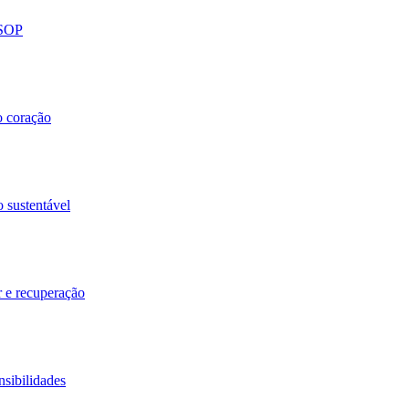
 SOP
o coração
o sustentável
r e recuperação
nsibilidades