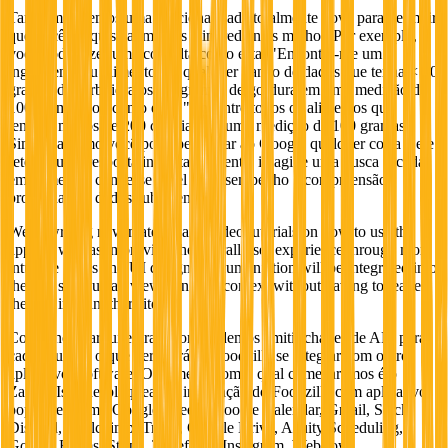
Também traremos uma funcionalidade totalmente nova para permitir
que você pesquise alimentos e ingredientes melhor. Por exemplo,
você pode fazer uma consulta como esta: "Encontre-me um
ingrediente ou alimento em qualquer banco de dados que tenha < 20
gramas de carboidratos e 5 gramas de gordura em uma medição de
100 gramas" ou como esta: "Encontre todos os alimentos que
tenham menos de 200 calorias em uma medição de 100 gramas".
Similar a como você pode perguntar ao Google qualquer coisa e ele
retorna uma resposta instantaneamente, imagine uma busca focada
em alimentos com esse nível de desempenho e compreensão
profunda dos dados subjacentes.
We're writing new material and video tutorials on how to use the
apps as well as improving the overall user experience through more
intuitive flows and UI design. Documentation will be integrated into
the app so you can view things in context without having to leave
the app into another site.
Com a nova arquitetura, agora podemos emitir chaves de API para
cada usuário, o que permitirá ao Foodzilla se integrar com outros
aplicativos/software. O primeiro com o qual começaremos é o
Zapier. Isso desbloqueará a integração do Foodzilla com aplicativos
populares como Google Sheets, Google Calendar, Gmail, Slack,
Discord, Mailchimp, Trello, Google Drive, Acuity Scheduling,
Google Forms, Stripe, Typeform, Instagram, Webflow,