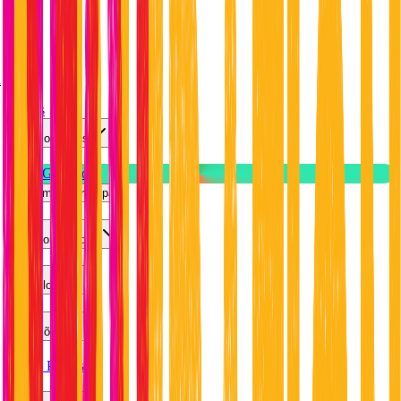
a
Preços
Português
Entrar
Teste Gratuito
Abrir menu principal
Funcionalidades
Modelos
Soluções
Marca Própria