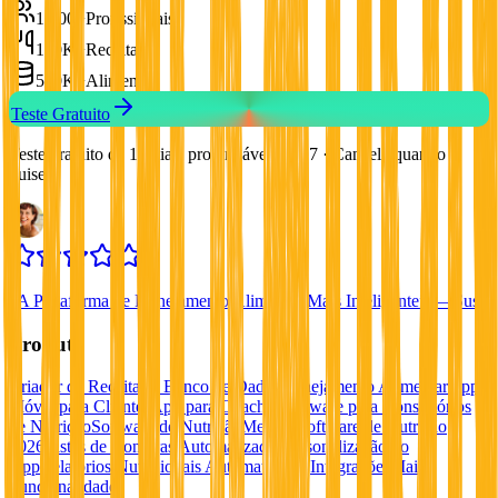
1,000+
Profissionais
100K+
Receitas
500K+
Alimentos
Teste Gratuito
Teste gratuito de 10 dias, prolongável até 17 · Cancele quando
quiser
“
A Plataforma de Planejamento Alimentar Mais Inteligente
”
—
Susy
Produto
Criador de Receitas e Banco de Dados
Planejamento Alimentar
App
Móvel para Clientes
App para Coaches
Software para Consultórios
de Nutrição
Software de Nutrição
Melhor Software de Nutrição
2026
Listas de Compras Automatizadas
Personalização do
App
Relatórios Nutricionais Automatizados
Integrações
Mais
Funcionalidades