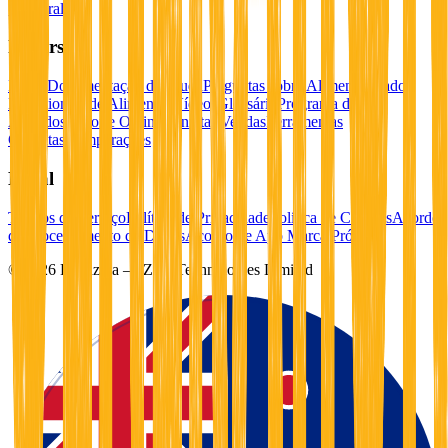
Corporal
Recursos
Entrar
Documentação de Ajuda
Perguntas sobre Alimentos
Dados
Nutricionais de Alimentos
Vídeos
Glossário
Programa de
Afiliados
Suporte Online
Contatar Vendas
Ferramentas
Gratuitas
Comparações
Legal
Termos de Serviço
Política de Privacidade
Política de Cookies
Acordo
de Processamento de Dados
Acordo de App Marca Própria
©
2026
Foodzilla — Zilla Technologies Limited