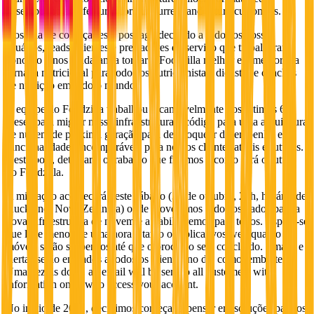
desempenho and features for our current and future customers.
Gostaria de começar este post agradecendo a todos os nossos
usuários, leads, clientes e prestadores de serviço que trabalharam
conosco e nos ajudaram a tornar o Foodzilla melhor e a melhorar a
jornada nutricional para todos os nutricionistas, dietistas e coaches
de nutrição em todo o mundo.
A equipe do Foodzilla trabalhou incansavelmente nos últimos 6
meses para migrar nossa infraestrutura e código para uma arquitetura
de nuvem de próxima geração para desbloquear desempenho e
funcionalidades incomparáveis para nossos clientes atuais e futuros.
Neste post, detalharei o trabalho que fizemos e como será o futuro
do Foodzilla.
A migração acontecerá neste sábado (30 de outubro, 20h, horário de
Auckland, Nova Zelândia) onde moveremos todos os dados para a
nova infraestrutura de nuvem e a habilitaremos para todos. Espera-se
que leve menos de uma hora e tanto os aplicativos web quanto
móveis serão suspensos até que o processo seja concluído. Emails e
alertas serão enviados a todos os clientes no dia como lembrete.
Uma vezt is done, an email will be sent to all customers with
information on how to access your account.
No início de 2021, decidimos começar a pensar em soluções para os