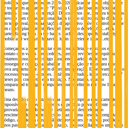
problemas que tivemos em 2019-2020 e alcançar nosso objetivo de
se tornar um aplicativo de "Próxima Geração" para nutricionistas,
dietistas e coaches de nutrição. Descobrimos que, embora tenhamos
inovado com novas funcionalidades (como sincronização de dados
em tempo real, personalizações do aplicativo móvel controladas por
um coach, planejamento flexível ilimitadoo de refeições...etc.), we
started falling back on the basics (such as desempenho, stability,
mobile and web sync behavior, login experience issues...etc.)
Começamos a experimentar com nossas ideias e entramos em
contato com vários fornecedores, fizemos revisões de arquitetura e
testamos nosso novo código para benchmarks e decidimos
prosseguir e começar a trabalhar na migração de tudo para nossa
nova arquitetura de nuvem de próxima geração. Esperávamos que o
processo levasse 3-4 meses. Estávamos errados, levou cerca de 6-7
meses para completar esta transição. No entanto, quando
comparadod to bigger companies, our timeline is not slow by any
means.
Uma decisão como esta em uma grande empresa é basicamente
impossível de aprovar. Gerentes de produto provavelmente não
aprovariam um trabalho que efetivamente desacelerará o
crescimento do produto no curto prazo. Uma reescrita completa de
código, arquitetura e transição de provedores de nuvem pode levar
anos para se concretizar. No entanto, no Foodzilla temos uma visão