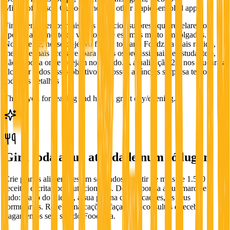
Microsoftcrosoft Outlook and any other Zapier-enabled app .
Finalmente, temos mais dois anúncios surpresa que revelaremos
após o lançamento da versão 2.0 e estamos muito empolgados.
Novamente, nosso objetivo final é tornar o Foodzilla mais rápido,
melhor e mais acessível para todos os profissionais (e estudantes),
não importa onde estejam no mundo. A atualização 2.0 nos ajudará a
alcançar todos esses objetivos e nossos anúncios surpresa terão
todos os detalhes ;)
Thank you for reading and have a great day/evening.
Gira toda a sua atividade num só lugar
Crie planos alimentares em segundos a partir de mais de 1.500
receitas escritas por nutricionistas. Depois ponha a sua marca em
tudo: a app do cliente, a sua página de marcações, os seus
formulários. Receba marcações, faça videoconsultas e receba
pagamentos sem sair do Foodzilla.