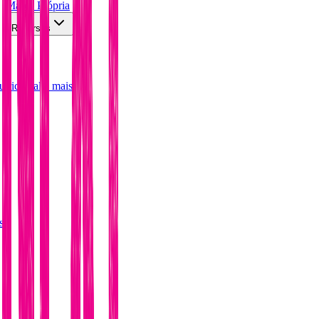
Marca Própria
Recursos
utricional e mais
s