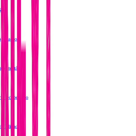
 SOP
o coração
o sustentável
r e recuperação
nsibilidades