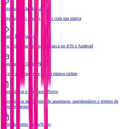
Personalização do App
Personalize o app do cliente com sua marca
Marca Própria
Novo
Seu próprio app com sua marca no iOS e Android
Pagamentos Online
Novo
Aceite pagamentos e venda planos online
Formulários e Anamnese
Novo
Formulários inteligentes de anamnese, questionários e termos de
consentimento
Agendamento online
Novo