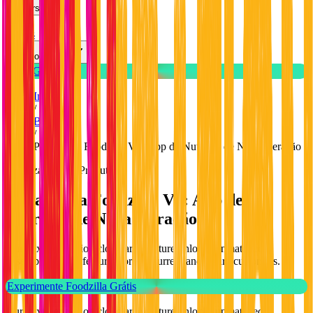
Recursos
Preços
Português
Teste Gratuito
Início
/
Blog
/
Plataforma Foodzilla V2: App de Nutrição de Nova Geração
Atualizações do Produto
Plataforma Foodzilla V2: App de
Nutrição de Nova Geração
Our next-generation cloud architecture unlocks unmatched
desempenho and features for our current and future customers.
Experimente Foodzilla Grátis
Our next-generation cloud architecture unlocks unmatched