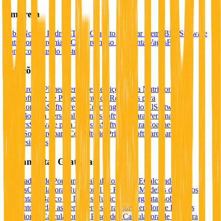
Empresa
Sobre
Nossos Padrões
Teste Gratuito
Agendar Demo
Blog
Software
Nutricional Premiado
Compromisso Ambiental
Vagas
Fale
Conosco
Status do Sistema
Soluções
Software de Planeamento de Refeições para Nutricionistas
Reg.
Software de Planeamento de Refeições para
Nutricionistas
Software de Coaching Nutricional
Software de
Nutrição para Personal Trainers
Software para Personal
Trainers
Software para Dietistas
Software para Coaches de
Saúde
Software para Consultório Privado
Software para
Universidades
Ferramentas Gratuitas
Calculadora de Poupança
Calculadora TDEE
Calculadora de
Macros
Calculadora Nutricional de Receitas
Modelos de Planos
Alimentares
Banco de Dados Nutricional
Perguntas sobre
Alimentos
Todas as Ferramentas Gratuitas
Gerador de Rótulos
Nutricionais
Calculadora de Peso Ideal
Calculadora de Gordura