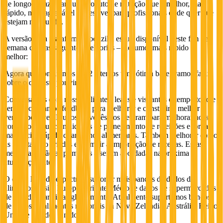
de longoo prazo para um produto de nutrição que é melhor, mais
rápido, mais agradável e acessível para profissionais onde quer que
estejam no mundo.
A versão 2 da plataforma Foodzilla estará disponível neste fim de
semana com as seguintes melhorias – Resumo: mais rápido e
melhor:
Agora que concluímos a V2 e temos uma ótima base, vamos falar
sobre o que está por vir.
Conversamos com nossos clientes, leads e visitantes o tempo todo e
sempre coletamos feedback para melhorar e construir a melhor
versão possível. Muitos de vocês nos pediram para melhorar nosso
conjunto de funcionalidades de planejamento de refeições e tornar
mais fácil e rápido criar planos alimentares. Também melhorar como
as receitas são criadas e permitir a importação de receitas. Essas
melhorias serão as primeiras a serem abordadas na próxima
atualizaçãodate.
O outro lado do espectro é suportar mais bancos de dados de
alimentos (Ásia, Europa, Oriente Médio) e dados de supermercados
de grandes varejistas globalmente. Atualmente suportamos bancos
de dados de alimentos nacionais da Nova Zelândia, Austrália, Reino
Unido e Estados Unidos.