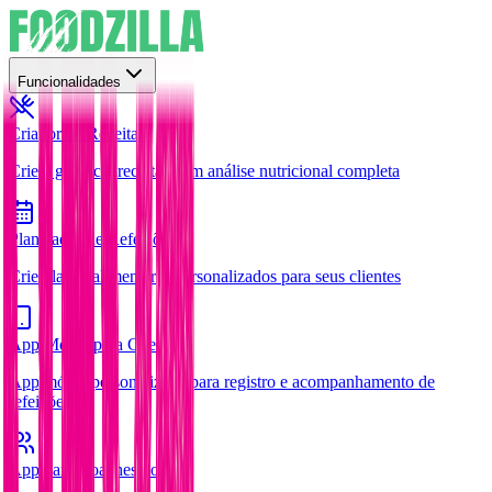
Funcionalidades
Criador de Receitas
Crie e gerencie receitas com análise nutricional completa
Planejador de Refeições
Crie planos alimentares personalizados para seus clientes
App Móvel para Clientes
App móvel personalizada para registro e acompanhamento de
refeições
App para Coaches
Novo