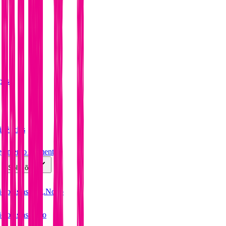
 peso
idências
ejamento Alimentar
Soluções
cionistas Reg.
Novo
cionistas
Novo