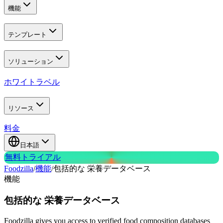
機能
テンプレート
ソリューション
ホワイトラベル
リソース
料金
日本語
無料トライアル
Foodzilla
/
機能
/
包括的な 栄養データベース
機能
包括的な
栄養データベース
Foodzilla gives you access to verified food composition databases