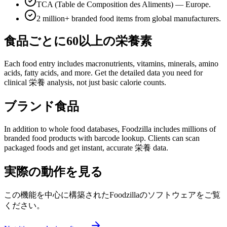
TCA (Table de Composition des Aliments) — Europe.
2 million+ branded food items from global manufacturers.
食品ごとに60以上の栄養素
Each food entry includes macronutrients, vitamins, minerals, amino
acids, fatty acids, and more. Get the detailed data you need for
clinical 栄養 analysis, not just basic calorie counts.
ブランド食品
In addition to whole food databases, Foodzilla includes millions of
branded food products with barcode lookup. Clients can scan
packaged foods and get instant, accurate 栄養 data.
実際の動作を見る
この機能を中心に構築されたFoodzillaのソフトウェアをご覧
ください。