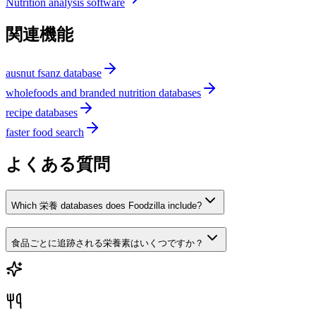
Nutrition analysis software
関連機能
ausnut fsanz database
wholefoods and branded nutrition databases
recipe databases
faster food search
よくある質問
Which 栄養 databases does Foodzilla include?
食品ごとに追跡される栄養素はいくつですか？