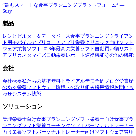
“
最もスマートな食事プランニングプラットフォーム
”
—
Susy
製品
レシピビルダー＆データベース
食事プランニング
クライアン
ト用モバイルアプリ
コーチアプリ
栄養クリニック向けソフト
ウェア
栄養ソフト
2026年最高の栄養ソフト
自動買い物リスト
アプリカスタマイズ
自動栄養レポート
連携機能
その他の機能
会社
会社概要
私たちの基準
無料トライアル
デモ予約
ブログ
受賞歴
のある栄養ソフトウェア
環境への取り組み
採用情報
お問い合
わせ
システム状態
ソリューション
管理栄養士向け食事プランニングソフト
栄養士向け食事プラ
ンニングソフト
栄養コーチングソフト
パーソナルトレーナー
向け栄養ソフト
パーソナルトレーナー向けソフトウェア
管理