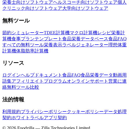
栄養士向けソフトウェア
ヘルスコーチ向けソフトウェア
個人
クリニック向けソフトウェア
大学向けソフトウェア
無料ツール
節約シミュレーター
TDEE計算機
マクロ計算機
レシピ栄養計
算機
食事プランテンプレート
食品栄養データベース
食品FAQ
すべての無料ツール
栄養表示ラベルジェネレーター
理想体重
計算機
体脂肪率計算機
リソース
ログイン
ヘルプドキュメント
食品FAQ
食品栄養データ
動画
用
語集
アフィリエイトプログラム
オンラインサポート
営業に連
絡
無料ツール
比較
法的情報
利用規約
プライバシーポリシー
クッキーポリシー
データ処理
契約
ホワイトラベルアプリ契約
©
2026
Foodzilla — Zilla Technologies Limited