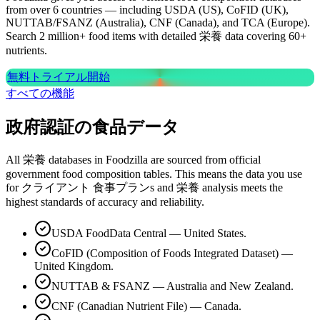
from over 6 countries — including USDA (US), CoFID (UK),
NUTTAB/FSANZ (Australia), CNF (Canada), and TCA (Europe).
Search 2 million+ food items with detailed 栄養 data covering 60+
nutrients.
無料トライアル開始
すべての機能
政府認証の食品データ
All 栄養 databases in Foodzilla are sourced from official
government food composition tables. This means the data you use
for クライアント 食事プランs and 栄養 analysis meets the
highest standards of accuracy and reliability.
USDA FoodData Central — United States.
CoFID (Composition of Foods Integrated Dataset) —
United Kingdom.
NUTTAB & FSANZ — Australia and New Zealand.
CNF (Canadian Nutrient File) — Canada.