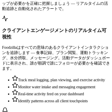
ップが必要かを正確に把握しましょう — リアルタイムの活
動追跡と自動化されたアラートで。
クライアントエンゲージメントのリアルタイム可
視性
Foodzillaはすべての意味のあるクライアントインタラクショ
ンを追跡します — 食事記録、プラン閲覧、運動トラッキン
グ、水分摂取、メッセージング。活動データがダッシュボー
ドに表示され、誰が順調で誰にフォローが必要かを確認でき
ます。
Track meal logging, plan viewing, and exercise activity
Monitor water intake and messaging engagement
Real-time activity feed on your dashboard
Identify patterns across all client touchpoints