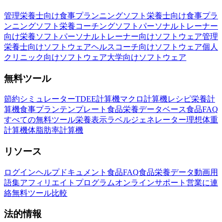
管理栄養士向け食事プランニングソフト
栄養士向け食事プラ
ンニングソフト
栄養コーチングソフト
パーソナルトレーナー
向け栄養ソフト
パーソナルトレーナー向けソフトウェア
管理
栄養士向けソフトウェア
ヘルスコーチ向けソフトウェア
個人
クリニック向けソフトウェア
大学向けソフトウェア
無料ツール
節約シミュレーター
TDEE計算機
マクロ計算機
レシピ栄養計
算機
食事プランテンプレート
食品栄養データベース
食品FAQ
すべての無料ツール
栄養表示ラベルジェネレーター
理想体重
計算機
体脂肪率計算機
リソース
ログイン
ヘルプドキュメント
食品FAQ
食品栄養データ
動画
用
語集
アフィリエイトプログラム
オンラインサポート
営業に連
絡
無料ツール
比較
法的情報