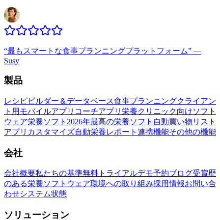
“
最もスマートな食事プランニングプラットフォーム
”
—
Susy
製品
レシピビルダー＆データベース
食事プランニング
クライアン
ト用モバイルアプリ
コーチアプリ
栄養クリニック向けソフト
ウェア
栄養ソフト
2026年最高の栄養ソフト
自動買い物リスト
アプリカスタマイズ
自動栄養レポート
連携機能
その他の機能
会社
会社概要
私たちの基準
無料トライアル
デモ予約
ブログ
受賞歴
のある栄養ソフトウェア
環境への取り組み
採用情報
お問い合
わせ
システム状態
ソリューション