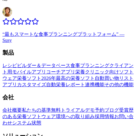
“
最もスマートな食事プランニングプラットフォーム
”
—
Susy
製品
レシピビルダー＆データベース
食事プランニング
クライアン
ト用モバイルアプリ
コーチアプリ
栄養クリニック向けソフト
ウェア
栄養ソフト
2026年最高の栄養ソフト
自動買い物リスト
アプリカスタマイズ
自動栄養レポート
連携機能
その他の機能
会社
会社概要
私たちの基準
無料トライアル
デモ予約
ブログ
受賞歴
のある栄養ソフトウェア
環境への取り組み
採用情報
お問い合
わせ
システム状態
ソリューション