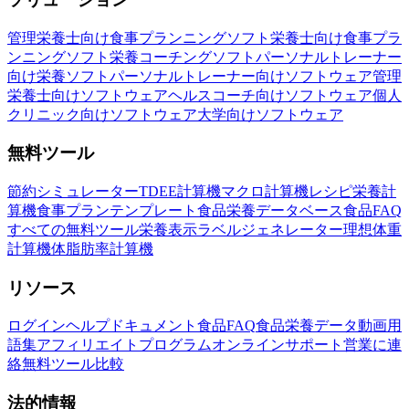
管理栄養士向け食事プランニングソフト
栄養士向け食事プラ
ンニングソフト
栄養コーチングソフト
パーソナルトレーナー
向け栄養ソフト
パーソナルトレーナー向けソフトウェア
管理
栄養士向けソフトウェア
ヘルスコーチ向けソフトウェア
個人
クリニック向けソフトウェア
大学向けソフトウェア
無料ツール
節約シミュレーター
TDEE計算機
マクロ計算機
レシピ栄養計
算機
食事プランテンプレート
食品栄養データベース
食品FAQ
すべての無料ツール
栄養表示ラベルジェネレーター
理想体重
計算機
体脂肪率計算機
リソース
ログイン
ヘルプドキュメント
食品FAQ
食品栄養データ
動画
用
語集
アフィリエイトプログラム
オンラインサポート
営業に連
絡
無料ツール
比較
法的情報