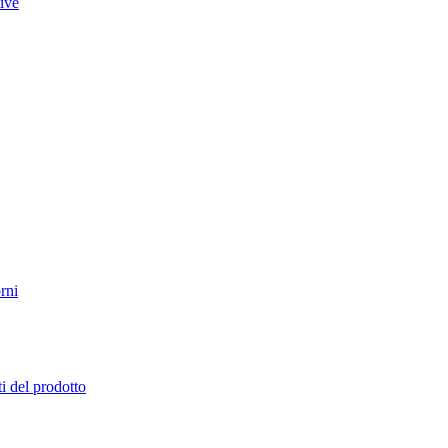
tive
rni
i del prodotto