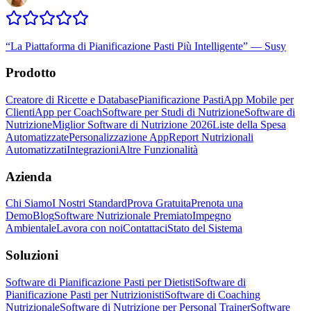
“
La Piattaforma di Pianificazione Pasti Più Intelligente
”
—
Susy
Prodotto
Creatore di Ricette e Database
Pianificazione Pasti
App Mobile per
Clienti
App per Coach
Software per Studi di Nutrizione
Software di
Nutrizione
Miglior Software di Nutrizione 2026
Liste della Spesa
Automatizzate
Personalizzazione App
Report Nutrizionali
Automatizzati
Integrazioni
Altre Funzionalità
Azienda
Chi Siamo
I Nostri Standard
Prova Gratuita
Prenota una
Demo
Blog
Software Nutrizionale Premiato
Impegno
Ambientale
Lavora con noi
Contattaci
Stato del Sistema
Soluzioni
Software di Pianificazione Pasti per Dietisti
Software di
Pianificazione Pasti per Nutrizionisti
Software di Coaching
Nutrizionale
Software di Nutrizione per Personal Trainer
Software