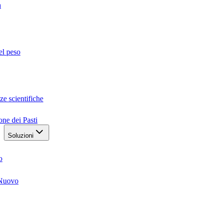
a
el peso
ze scientifiche
one dei Pasti
Soluzioni
o
Nuovo