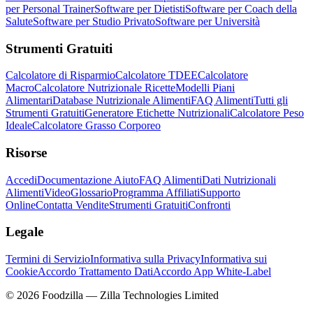
per Personal Trainer
Software per Dietisti
Software per Coach della
Salute
Software per Studio Privato
Software per Università
Strumenti Gratuiti
Calcolatore di Risparmio
Calcolatore TDEE
Calcolatore
Macro
Calcolatore Nutrizionale Ricette
Modelli Piani
Alimentari
Database Nutrizionale Alimenti
FAQ Alimenti
Tutti gli
Strumenti Gratuiti
Generatore Etichette Nutrizionali
Calcolatore Peso
Ideale
Calcolatore Grasso Corporeo
Risorse
Accedi
Documentazione Aiuto
FAQ Alimenti
Dati Nutrizionali
Alimenti
Video
Glossario
Programma Affiliati
Supporto
Online
Contatta Vendite
Strumenti Gratuiti
Confronti
Legale
Termini di Servizio
Informativa sulla Privacy
Informativa sui
Cookie
Accordo Trattamento Dati
Accordo App White-Label
©
2026
Foodzilla — Zilla Technologies Limited