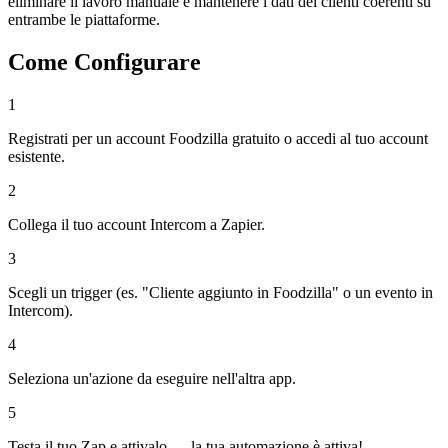
eliminare il lavoro manuale e mantenere i dati dei clienti coerenti su
entrambe le piattaforme.
Come Configurare
1
Registrati per un account Foodzilla gratuito o accedi al tuo account
esistente.
2
Collega il tuo account Intercom a Zapier.
3
Scegli un trigger (es. "Cliente aggiunto in Foodzilla" o un evento in
Intercom).
4
Seleziona un'azione da eseguire nell'altra app.
5
Testa il tuo Zap e attivalo — la tua automazione è attiva!