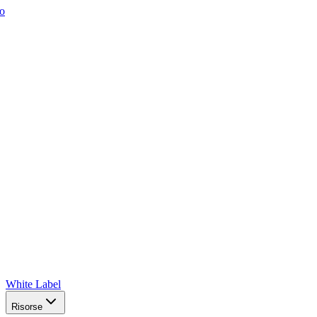
o
White Label
Risorse