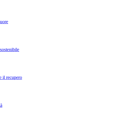
cuore
 sostenibile
e il recupero
tà