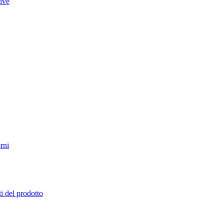
tive
rni
i del prodotto