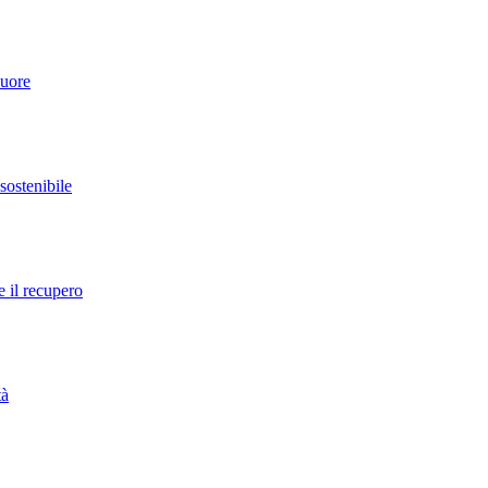
cuore
 sostenibile
e il recupero
tà