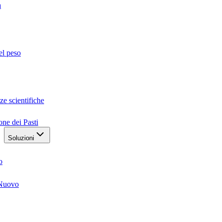
a
el peso
ze scientifiche
one dei Pasti
Soluzioni
o
Nuovo