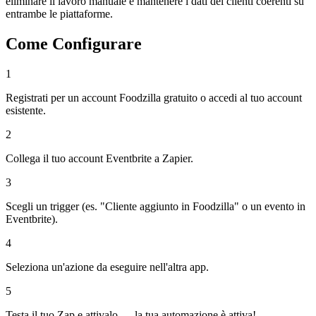
eliminare il lavoro manuale e mantenere i dati dei clienti coerenti su
entrambe le piattaforme.
Come Configurare
1
Registrati per un account Foodzilla gratuito o accedi al tuo account
esistente.
2
Collega il tuo account Eventbrite a Zapier.
3
Scegli un trigger (es. "Cliente aggiunto in Foodzilla" o un evento in
Eventbrite).
4
Seleziona un'azione da eseguire nell'altra app.
5
Testa il tuo Zap e attivalo — la tua automazione è attiva!