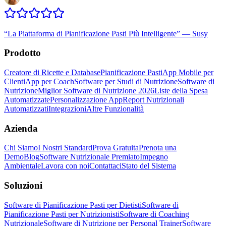
“
La Piattaforma di Pianificazione Pasti Più Intelligente
”
—
Susy
Prodotto
Creatore di Ricette e Database
Pianificazione Pasti
App Mobile per
Clienti
App per Coach
Software per Studi di Nutrizione
Software di
Nutrizione
Miglior Software di Nutrizione 2026
Liste della Spesa
Automatizzate
Personalizzazione App
Report Nutrizionali
Automatizzati
Integrazioni
Altre Funzionalità
Azienda
Chi Siamo
I Nostri Standard
Prova Gratuita
Prenota una
Demo
Blog
Software Nutrizionale Premiato
Impegno
Ambientale
Lavora con noi
Contattaci
Stato del Sistema
Soluzioni
Software di Pianificazione Pasti per Dietisti
Software di
Pianificazione Pasti per Nutrizionisti
Software di Coaching
Nutrizionale
Software di Nutrizione per Personal Trainer
Software