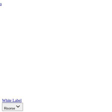
o
White Label
Risorse