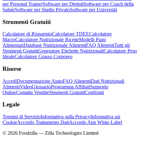
per Personal Trainer
Software per Dietisti
Software per Coach della
Salute
Software per Studio Privato
Software per Università
Strumenti Gratuiti
Calcolatore di Risparmio
Calcolatore TDEE
Calcolatore
Macro
Calcolatore Nutrizionale Ricette
Modelli Piani
Alimentari
Database Nutrizionale Alimenti
FAQ Alimenti
Tutti gli
Strumenti Gratuiti
Generatore Etichette Nutrizionali
Calcolatore Peso
Ideale
Calcolatore Grasso Corporeo
Risorse
Accedi
Documentazione Aiuto
FAQ Alimenti
Dati Nutrizionali
Alimenti
Video
Glossario
Programma Affiliati
Supporto
Online
Contatta Vendite
Strumenti Gratuiti
Confronti
Legale
Termini di Servizio
Informativa sulla Privacy
Informativa sui
Cookie
Accordo Trattamento Dati
Accordo App White-Label
©
2026
Foodzilla — Zilla Technologies Limited