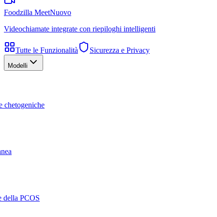
Foodzilla Meet
Nuovo
Videochiamate integrate con riepiloghi intelligenti
Tutte le Funzionalità
Sicurezza e Privacy
Modelli
te chetogeniche
ranea
ne della PCOS