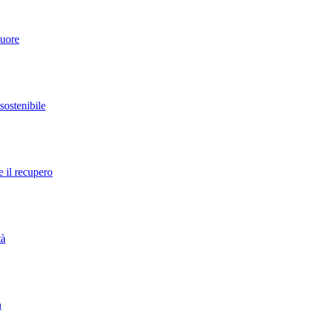
cuore
 sostenibile
e il recupero
tà
a