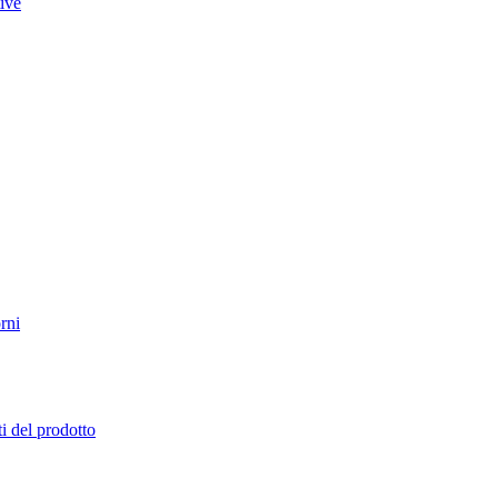
tive
rni
i del prodotto