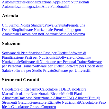
Automatizzate
Personalizzazione App
Report Nutrizionali
Automatizzati
Integrazioni
Altre Funzionalità
Azienda
Chi Siamo
I Nostri Standard
Prova Gratuita
Prenota una
Demo
Blog
Software Nutrizionale Premiato
Impegno
Ambientale
Lavora con noi
Contattaci
Stato del Sistema
Soluzioni
Software di Pianificazione Pasti per Dietisti
Software di
Pianificazione Pasti per Nutrizionisti
Software di Coaching
Nutrizionale
Software di Nutrizione per Personal Trainer
Software
per Personal Trainer
Software per Dietisti
Software per Coach della
Salute
Software per Studio Privato
Software per Università
Strumenti Gratuiti
Calcolatore di Risparmio
Calcolatore TDEE
Calcolatore
Macro
Calcolatore Nutrizionale Ricette
Modelli Piani
Alimentari
Database Nutrizionale Alimenti
FAQ Alimenti
Tutti gli
Strumenti Gratuiti
Generatore Etichette Nutrizionali
Calcolatore Peso
Ideale
Calcolatore Grasso Corporeo