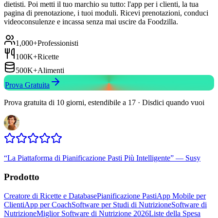
dietisti. Poi metti il tuo marchio su tutto: l'app per i clienti, la tua
pagina di prenotazione, i tuoi moduli. Ricevi prenotazioni, conduci
videoconsulenze e incassa senza mai uscire da Foodzilla.
1,000+
Professionisti
100K+
Ricette
500K+
Alimenti
Prova Gratuita
Prova gratuita di 10 giorni, estendibile a 17 · Disdici quando vuoi
“
La Piattaforma di Pianificazione Pasti Più Intelligente
”
—
Susy
Prodotto
Creatore di Ricette e Database
Pianificazione Pasti
App Mobile per
Clienti
App per Coach
Software per Studi di Nutrizione
Software di
Nutrizione
Miglior Software di Nutrizione 2026
Liste della Spesa