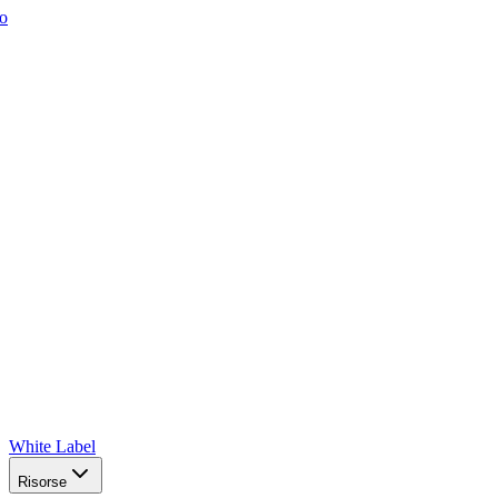
o
White Label
Risorse