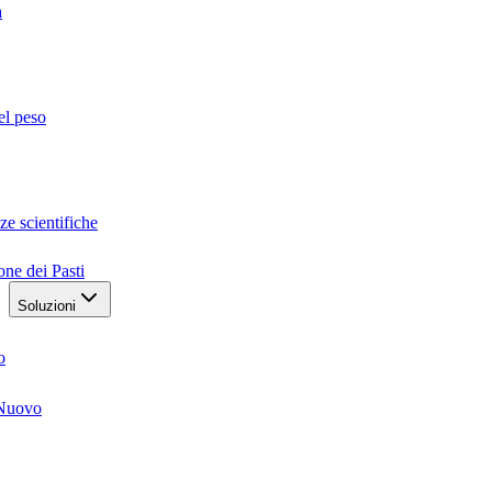
a
el peso
ze scientifiche
one dei Pasti
Soluzioni
o
Nuovo