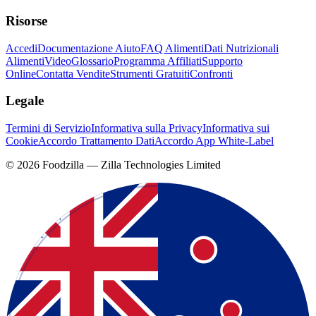
Risorse
Accedi
Documentazione Aiuto
FAQ Alimenti
Dati Nutrizionali
Alimenti
Video
Glossario
Programma Affiliati
Supporto
Online
Contatta Vendite
Strumenti Gratuiti
Confronti
Legale
Termini di Servizio
Informativa sulla Privacy
Informativa sui
Cookie
Accordo Trattamento Dati
Accordo App White-Label
©
2026
Foodzilla — Zilla Technologies Limited