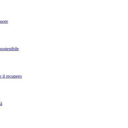
cuore
 sostenibile
e il recupero
tà