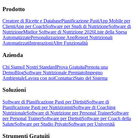
Prodotto
Creatore di Ricette e Database
Pianificazione Pasti
App Mobile per
Clienti
App per Coach
Software per Studi di Nutrizione
Software di
Nutrizione
Miglior Software di Nutrizione 2026
Liste della Spesa
Automatizzate
Personalizzazione App
Report Nutrizionali
Automatizzati
Integrazioni
Altre Funzionalità
Azienda
Chi Siamo
I Nostri Standard
Prova Gratuita
Prenota una
Demo
Blog
Software Nutrizionale Premiato
Impegno
Ambientale
Lavora con noi
Contattaci
Stato del Sistema
Soluzioni
Software di Pianificazione Pasti per Dietisti
Software di
Pianificazione Pasti per Nutrizionisti
Software di Coaching
Nutrizionale
Software di Nutrizione per Personal Trainer
Software
per Personal Trainer
Software per Dietisti
Software per Coach della
Salute
Software per Studio Privato
Software per Università
Strumenti Gratuiti