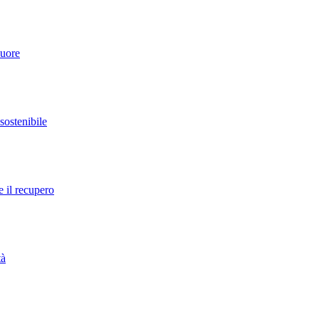
cuore
 sostenibile
e il recupero
tà