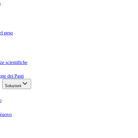
a
el peso
ze scientifiche
one dei Pasti
Soluzioni
o
Nuovo