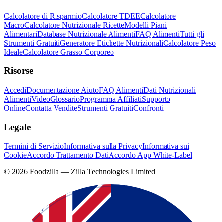
Calcolatore di Risparmio
Calcolatore TDEE
Calcolatore
Macro
Calcolatore Nutrizionale Ricette
Modelli Piani
Alimentari
Database Nutrizionale Alimenti
FAQ Alimenti
Tutti gli
Strumenti Gratuiti
Generatore Etichette Nutrizionali
Calcolatore Peso
Ideale
Calcolatore Grasso Corporeo
Risorse
Accedi
Documentazione Aiuto
FAQ Alimenti
Dati Nutrizionali
Alimenti
Video
Glossario
Programma Affiliati
Supporto
Online
Contatta Vendite
Strumenti Gratuiti
Confronti
Legale
Termini di Servizio
Informativa sulla Privacy
Informativa sui
Cookie
Accordo Trattamento Dati
Accordo App White-Label
©
2026
Foodzilla — Zilla Technologies Limited