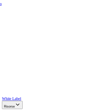
o
White Label
Risorse