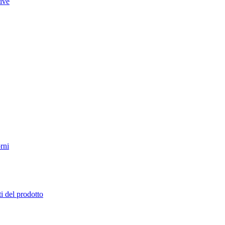
tive
rni
i del prodotto