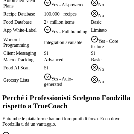
Automated Meal
Yes - AI-powered
No
Plans
Recipe Database
100,000+ recipes
No
Food Database
2+ million items
Basic
App White-Label
Limitato
Yes - Full branding
Workout
Yes - Core
Integration available
Programming
feature
Client Messaging
Sì
Sì
Macro Tracking
Advanced
Basic
Food AI Scan
Sì
No
Yes - Auto-
Grocery Lists
No
generated
Perché i Professionisti Scelgono Foodzilla
rispetto a TrueCoach
Entrambe le piattaforme hanno i loro punti di forza. Ecco dove
Foodzilla ti dà un vantaggio.