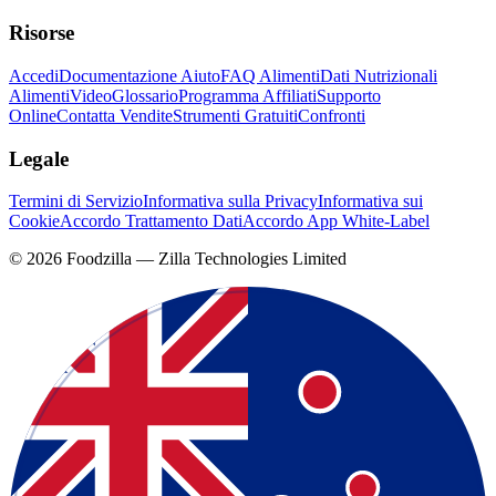
Risorse
Accedi
Documentazione Aiuto
FAQ Alimenti
Dati Nutrizionali
Alimenti
Video
Glossario
Programma Affiliati
Supporto
Online
Contatta Vendite
Strumenti Gratuiti
Confronti
Legale
Termini di Servizio
Informativa sulla Privacy
Informativa sui
Cookie
Accordo Trattamento Dati
Accordo App White-Label
©
2026
Foodzilla — Zilla Technologies Limited