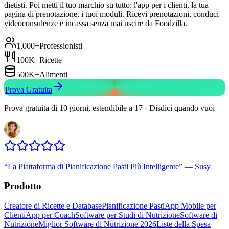
dietisti. Poi metti il tuo marchio su tutto: l'app per i clienti, la tua
pagina di prenotazione, i tuoi moduli. Ricevi prenotazioni, conduci
videoconsulenze e incassa senza mai uscire da Foodzilla.
1,000+
Professionisti
100K+
Ricette
500K+
Alimenti
Prova Gratuita
Prova gratuita di 10 giorni, estendibile a 17 · Disdici quando vuoi
“
La Piattaforma di Pianificazione Pasti Più Intelligente
”
—
Susy
Prodotto
Creatore di Ricette e Database
Pianificazione Pasti
App Mobile per
Clienti
App per Coach
Software per Studi di Nutrizione
Software di
Nutrizione
Miglior Software di Nutrizione 2026
Liste della Spesa