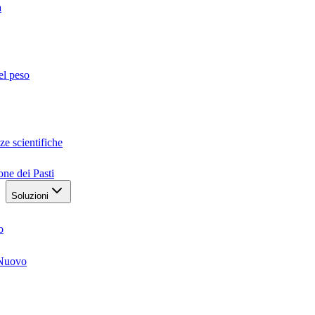
a
el peso
ze scientifiche
one dei Pasti
Soluzioni
o
Nuovo