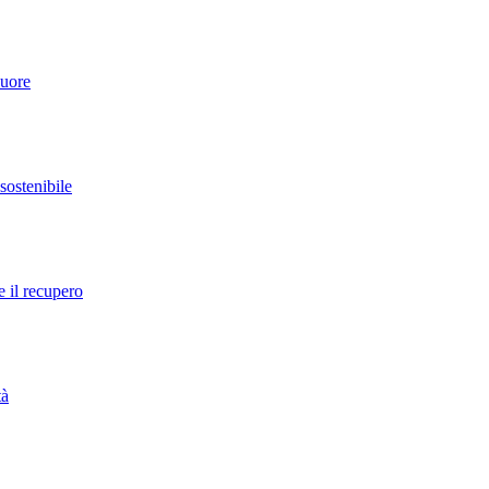
cuore
 sostenibile
e il recupero
tà