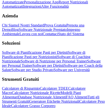
Automatizzate
Personalizzazione App
Report Nutrizionali
Automatizzati
Integrazioni
Altre Funzionalità
Azienda
Chi Siamo
I Nostri Standard
Prova Gratuita
Prenota una
Demo
Blog
Software Nutrizionale Premiato
Impegno
Ambientale
Lavora con noi
Contattaci
Stato del Sistema
Soluzioni
Software di Pianificazione Pasti per Dietisti
Software di
Pianificazione Pasti per Nutrizionisti
Software di Coaching
Nutrizionale
Software di Nutrizione per Personal Trainer
Software
per Personal Trainer
Software per Dietisti
Software per Coach della
Salute
Software per Studio Privato
Software per Università
Strumenti Gratuiti
Calcolatore di Risparmio
Calcolatore TDEE
Calcolatore
Macro
Calcolatore Nutrizionale Ricette
Modelli Piani
Alimentari
Database Nutrizionale Alimenti
FAQ Alimenti
Tutti gli
Strumenti Gratuiti
Generatore Etichette Nutrizionali
Calcolatore Peso
Ideale
Calcolatore Grasso Corporeo