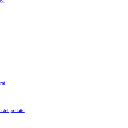
tive
rni
i del prodotto