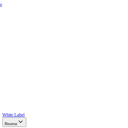
o
White Label
Risorse