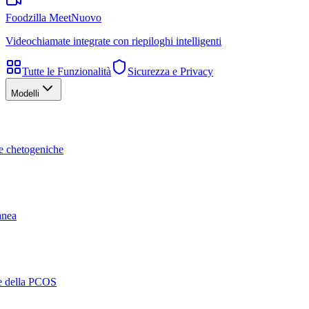
Foodzilla Meet
Nuovo
Videochiamate integrate con riepiloghi intelligenti
Tutte le Funzionalità
Sicurezza e Privacy
Modelli
te chetogeniche
ranea
ne della PCOS