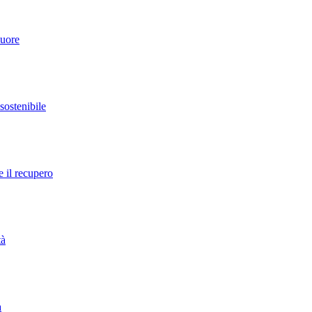
cuore
 sostenibile
e il recupero
tà
a