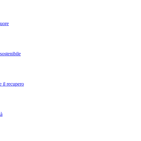
cuore
 sostenibile
e il recupero
tà