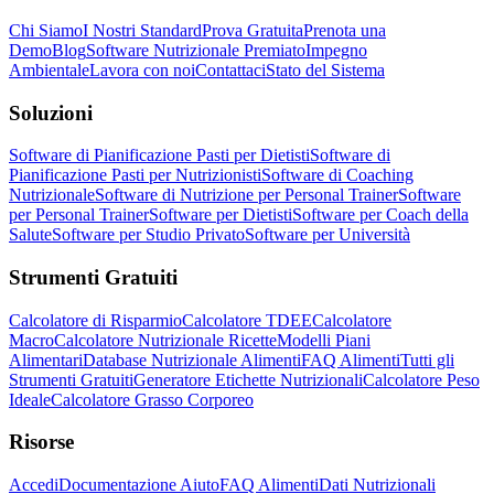
Chi Siamo
I Nostri Standard
Prova Gratuita
Prenota una
Demo
Blog
Software Nutrizionale Premiato
Impegno
Ambientale
Lavora con noi
Contattaci
Stato del Sistema
Soluzioni
Software di Pianificazione Pasti per Dietisti
Software di
Pianificazione Pasti per Nutrizionisti
Software di Coaching
Nutrizionale
Software di Nutrizione per Personal Trainer
Software
per Personal Trainer
Software per Dietisti
Software per Coach della
Salute
Software per Studio Privato
Software per Università
Strumenti Gratuiti
Calcolatore di Risparmio
Calcolatore TDEE
Calcolatore
Macro
Calcolatore Nutrizionale Ricette
Modelli Piani
Alimentari
Database Nutrizionale Alimenti
FAQ Alimenti
Tutti gli
Strumenti Gratuiti
Generatore Etichette Nutrizionali
Calcolatore Peso
Ideale
Calcolatore Grasso Corporeo
Risorse
Accedi
Documentazione Aiuto
FAQ Alimenti
Dati Nutrizionali