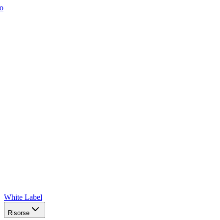
o
White Label
Risorse