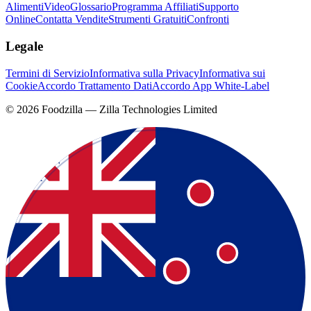
Alimenti
Video
Glossario
Programma Affiliati
Supporto
Online
Contatta Vendite
Strumenti Gratuiti
Confronti
Legale
Termini di Servizio
Informativa sulla Privacy
Informativa sui
Cookie
Accordo Trattamento Dati
Accordo App White-Label
©
2026
Foodzilla — Zilla Technologies Limited