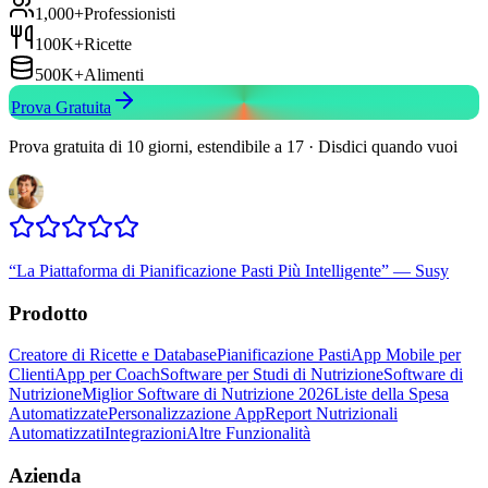
1,000+
Professionisti
100K+
Ricette
500K+
Alimenti
Prova Gratuita
Prova gratuita di 10 giorni, estendibile a 17 · Disdici quando vuoi
“
La Piattaforma di Pianificazione Pasti Più Intelligente
”
—
Susy
Prodotto
Creatore di Ricette e Database
Pianificazione Pasti
App Mobile per
Clienti
App per Coach
Software per Studi di Nutrizione
Software di
Nutrizione
Miglior Software di Nutrizione 2026
Liste della Spesa
Automatizzate
Personalizzazione App
Report Nutrizionali
Automatizzati
Integrazioni
Altre Funzionalità
Azienda