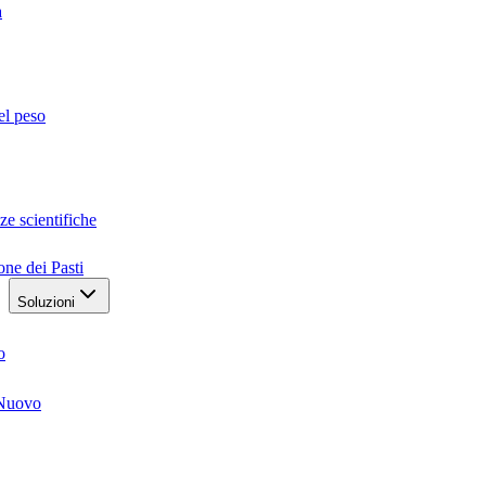
a
el peso
ze scientifiche
one dei Pasti
Soluzioni
o
Nuovo