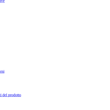
tive
rni
i del prodotto