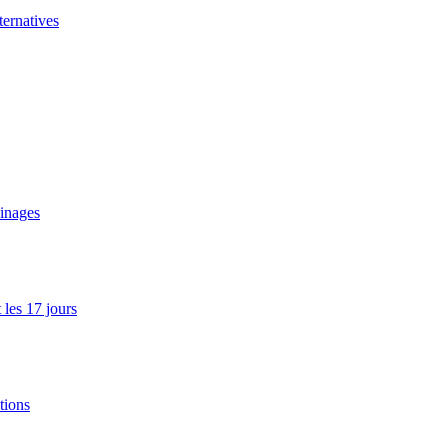
ernatives
ainages
les 17 jours
tions