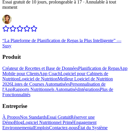
Essai gratuit de 10 jours, prolongeable à 17 · Annulable à tout
moment
“
La Plateforme de Planification de Repas la Plus Intelligente
”
—
Susy
Produit
Créateur de Recettes et Base de Données
Planification de Repas
App
Mobile pour Clients
App Coach
Logiciel pour Cabinets de
Nutrition
Logiciel de Nutrition
Meilleur Logiciel de Nutrition
2026
Listes de Courses Automatisées
Personnalisation de
l'App
Rapports Nutritionnels Automatisés
Intégrations
Plus de
Fonctionnalités
Entreprise
À Propos
Nos Standards
Essai Gratuit
Réserver une
Démo
Blog
Logiciel Nutritionnel Primé
Engagement
Environnemental
Emplois
Contactez-nous
État du Système