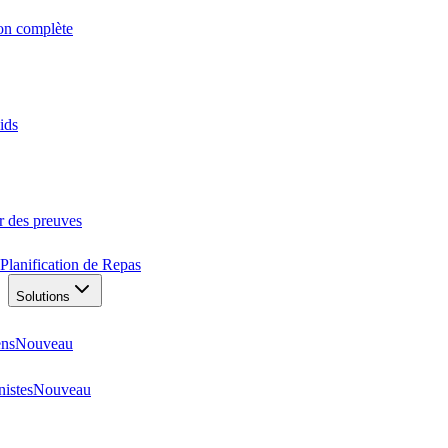
ion complète
ids
r des preuves
Planification de Repas
Solutions
ens
Nouveau
nistes
Nouveau