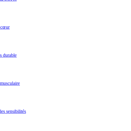
u cœur
ds durable
 musculaire
es sensibilités