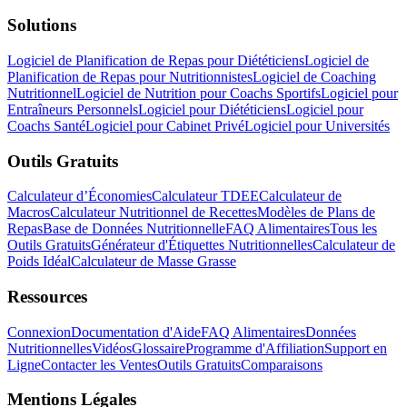
Solutions
Logiciel de Planification de Repas pour Diététiciens
Logiciel de
Planification de Repas pour Nutritionnistes
Logiciel de Coaching
Nutritionnel
Logiciel de Nutrition pour Coachs Sportifs
Logiciel pour
Entraîneurs Personnels
Logiciel pour Diététiciens
Logiciel pour
Coachs Santé
Logiciel pour Cabinet Privé
Logiciel pour Universités
Outils Gratuits
Calculateur d’Économies
Calculateur TDEE
Calculateur de
Macros
Calculateur Nutritionnel de Recettes
Modèles de Plans de
Repas
Base de Données Nutritionnelle
FAQ Alimentaires
Tous les
Outils Gratuits
Générateur d'Étiquettes Nutritionnelles
Calculateur de
Poids Idéal
Calculateur de Masse Grasse
Ressources
Connexion
Documentation d'Aide
FAQ Alimentaires
Données
Nutritionnelles
Vidéos
Glossaire
Programme d'Affiliation
Support en
Ligne
Contacter les Ventes
Outils Gratuits
Comparaisons
Mentions Légales