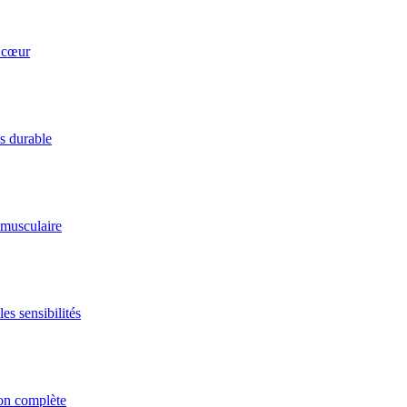
u cœur
ds durable
 musculaire
es sensibilités
ion complète