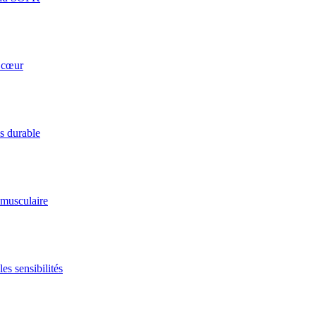
u cœur
ds durable
 musculaire
es sensibilités