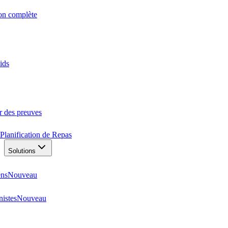
ion complète
ids
r des preuves
Planification de Repas
Solutions
ens
Nouveau
nistes
Nouveau