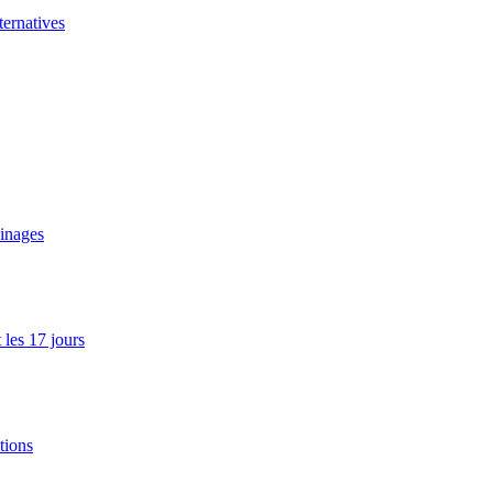
ernatives
ainages
les 17 jours
tions