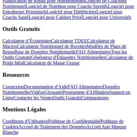
Planification de Repas pour Nutritionnistes
Logiciel de Coaching
Nutritionnel
Logiciel de Nutrition pour Coachs Sportifs
Logiciel pour
Entraîneurs Personnels
Logiciel pour Diététiciens
Logiciel pour
Coachs Santé
Logiciel pour Cabinet Privé
Logiciel pour Universités
Outils Gratuits
Calculateur d’Économies
Calculateur TDEE
Calculateur de
Macros
Calculateur Nutritionnel de Recettes
Modèles de Plans de
Repas
Base de Données Nutritionnelle
FAQ Alimentaires
Tous les
Outils Gratuits
Générateur d'Étiquettes Nutritionnelles
Calculateur de
Poids Idéal
Calculateur de Masse Grasse
Ressources
Connexion
Documentation d'Aide
FAQ Alimentaires
Données
Nutritionnelles
Vidéos
Glossaire
Programme d'Affiliation
Support en
Ligne
Contacter les Ventes
Outils Gratuits
Comparaisons
Mentions Légales
Conditions d'Utilisation
Politique de Confidentialité
Politique de
Cookies
Accord de Traitement des Données
Accord App Marque
Blanche