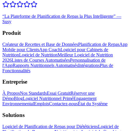
“
La Plateforme de Planification de Repas la Plus Intelligente
”
—
Susy
Produit
Créateur de Recettes et Base de Données
Planification de Repas
App
Mobile pour Clients
App Coach
Logiciel pour Cabinets de
Nutrition
Logiciel de Nutrition
Meilleur Logiciel de Nutrition
2026
Listes de Courses Automatisées
Personnalisation de
l'App
Rapports Nutritionnels Automatisés
Intégrations
Plus de
Fonctionnalités
Entreprise
À Propos
Nos Standards
Essai Gratuit
Réserver une
Démo
Blog
Logiciel Nutritionnel Primé
Engagement
Environnemental
Emplois
Contactez-nous
État du Système
Solutions
Logiciel de Planification de Repas pour Diététiciens
Logiciel de