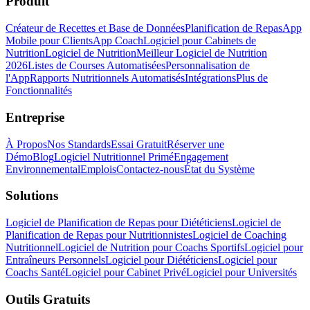
Produit
Créateur de Recettes et Base de Données
Planification de Repas
App
Mobile pour Clients
App Coach
Logiciel pour Cabinets de
Nutrition
Logiciel de Nutrition
Meilleur Logiciel de Nutrition
2026
Listes de Courses Automatisées
Personnalisation de
l'App
Rapports Nutritionnels Automatisés
Intégrations
Plus de
Fonctionnalités
Entreprise
À Propos
Nos Standards
Essai Gratuit
Réserver une
Démo
Blog
Logiciel Nutritionnel Primé
Engagement
Environnemental
Emplois
Contactez-nous
État du Système
Solutions
Logiciel de Planification de Repas pour Diététiciens
Logiciel de
Planification de Repas pour Nutritionnistes
Logiciel de Coaching
Nutritionnel
Logiciel de Nutrition pour Coachs Sportifs
Logiciel pour
Entraîneurs Personnels
Logiciel pour Diététiciens
Logiciel pour
Coachs Santé
Logiciel pour Cabinet Privé
Logiciel pour Universités
Outils Gratuits