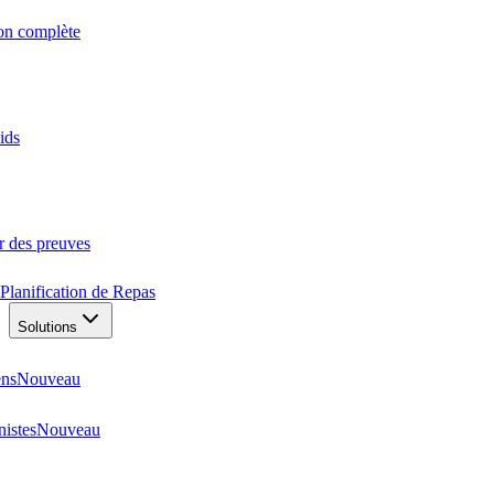
ion complète
ids
r des preuves
Planification de Repas
Solutions
ens
Nouveau
nistes
Nouveau