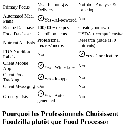
Meal Planning &
Nutrition Analysis &
Primary Focus
Delivery
Labeling
Automated Meal
Non
Yes - AI-powered
Plans
Recipe Database
100,000+ recipes
Create your own
Food Database
2+ million items
USDA + comprehensive
Professional
Research-grade (170+
Nutrient Analysis
macros/micros
nutrients)
FDA Nutrition
Non
Yes - Core feature
Labels
Client Mobile
Non
Yes - White-label
App
Client Food
Non
Yes - In-app
Tracking
Client Messaging
Oui
Non
Yes - Auto-
Grocery Lists
Non
generated
Pourquoi les Professionnels Choisissent
Foodzilla plutôt que Food Processor