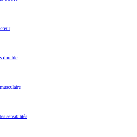
u cœur
ds durable
 musculaire
es sensibilités