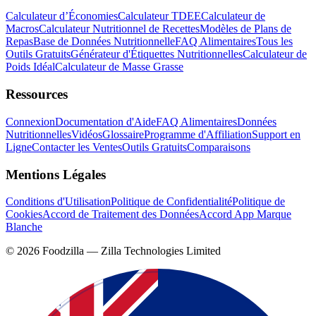
Calculateur d’Économies
Calculateur TDEE
Calculateur de
Macros
Calculateur Nutritionnel de Recettes
Modèles de Plans de
Repas
Base de Données Nutritionnelle
FAQ Alimentaires
Tous les
Outils Gratuits
Générateur d'Étiquettes Nutritionnelles
Calculateur de
Poids Idéal
Calculateur de Masse Grasse
Ressources
Connexion
Documentation d'Aide
FAQ Alimentaires
Données
Nutritionnelles
Vidéos
Glossaire
Programme d'Affiliation
Support en
Ligne
Contacter les Ventes
Outils Gratuits
Comparaisons
Mentions Légales
Conditions d'Utilisation
Politique de Confidentialité
Politique de
Cookies
Accord de Traitement des Données
Accord App Marque
Blanche
©
2026
Foodzilla — Zilla Technologies Limited