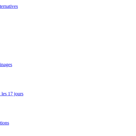
ernatives
ainages
les 17 jours
tions