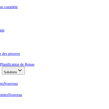
ion complète
ids
r des preuves
Planification de Repas
Solutions
ens
Nouveau
nistes
Nouveau