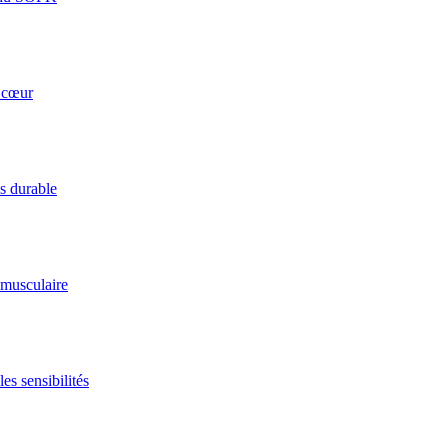
u cœur
ds durable
 musculaire
es sensibilités