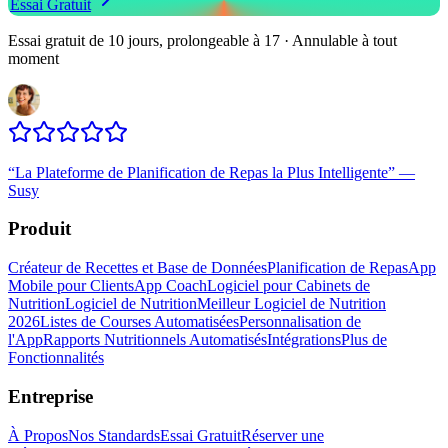
Essai Gratuit
Essai gratuit de 10 jours, prolongeable à 17 · Annulable à tout
moment
“
La Plateforme de Planification de Repas la Plus Intelligente
”
—
Susy
Produit
Créateur de Recettes et Base de Données
Planification de Repas
App
Mobile pour Clients
App Coach
Logiciel pour Cabinets de
Nutrition
Logiciel de Nutrition
Meilleur Logiciel de Nutrition
2026
Listes de Courses Automatisées
Personnalisation de
l'App
Rapports Nutritionnels Automatisés
Intégrations
Plus de
Fonctionnalités
Entreprise
À Propos
Nos Standards
Essai Gratuit
Réserver une