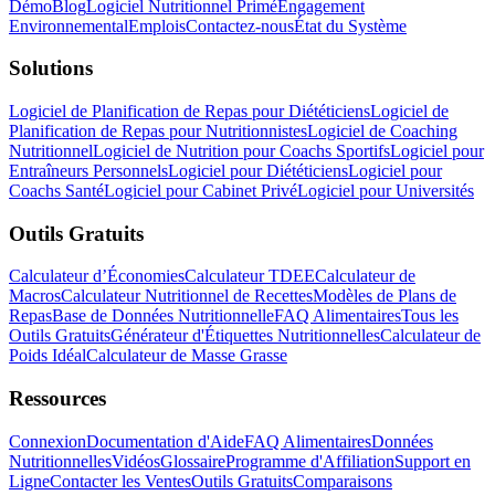
Démo
Blog
Logiciel Nutritionnel Primé
Engagement
Environnemental
Emplois
Contactez-nous
État du Système
Solutions
Logiciel de Planification de Repas pour Diététiciens
Logiciel de
Planification de Repas pour Nutritionnistes
Logiciel de Coaching
Nutritionnel
Logiciel de Nutrition pour Coachs Sportifs
Logiciel pour
Entraîneurs Personnels
Logiciel pour Diététiciens
Logiciel pour
Coachs Santé
Logiciel pour Cabinet Privé
Logiciel pour Universités
Outils Gratuits
Calculateur d’Économies
Calculateur TDEE
Calculateur de
Macros
Calculateur Nutritionnel de Recettes
Modèles de Plans de
Repas
Base de Données Nutritionnelle
FAQ Alimentaires
Tous les
Outils Gratuits
Générateur d'Étiquettes Nutritionnelles
Calculateur de
Poids Idéal
Calculateur de Masse Grasse
Ressources
Connexion
Documentation d'Aide
FAQ Alimentaires
Données
Nutritionnelles
Vidéos
Glossaire
Programme d'Affiliation
Support en
Ligne
Contacter les Ventes
Outils Gratuits
Comparaisons