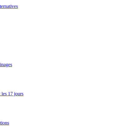
ernatives
ainages
les 17 jours
tions