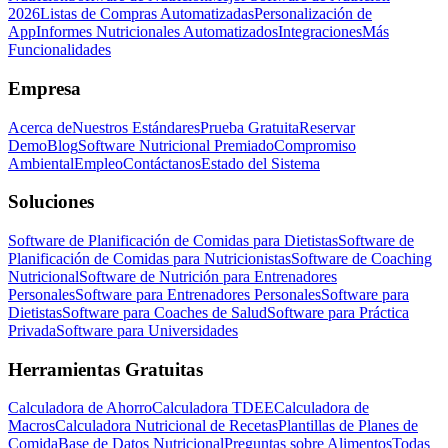
2026
Listas de Compras Automatizadas
Personalización de
App
Informes Nutricionales Automatizados
Integraciones
Más
Funcionalidades
Empresa
Acerca de
Nuestros Estándares
Prueba Gratuita
Reservar
Demo
Blog
Software Nutricional Premiado
Compromiso
Ambiental
Empleo
Contáctanos
Estado del Sistema
Soluciones
Software de Planificación de Comidas para Dietistas
Software de
Planificación de Comidas para Nutricionistas
Software de Coaching
Nutricional
Software de Nutrición para Entrenadores
Personales
Software para Entrenadores Personales
Software para
Dietistas
Software para Coaches de Salud
Software para Práctica
Privada
Software para Universidades
Herramientas Gratuitas
Calculadora de Ahorro
Calculadora TDEE
Calculadora de
Macros
Calculadora Nutricional de Recetas
Plantillas de Planes de
Comida
Base de Datos Nutricional
Preguntas sobre Alimentos
Todas