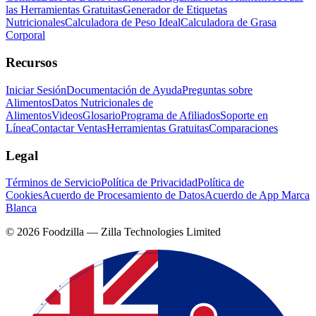
las Herramientas Gratuitas
Generador de Etiquetas
Nutricionales
Calculadora de Peso Ideal
Calculadora de Grasa
Corporal
Recursos
Iniciar Sesión
Documentación de Ayuda
Preguntas sobre
Alimentos
Datos Nutricionales de
Alimentos
Videos
Glosario
Programa de Afiliados
Soporte en
Línea
Contactar Ventas
Herramientas Gratuitas
Comparaciones
Legal
Términos de Servicio
Política de Privacidad
Política de
Cookies
Acuerdo de Procesamiento de Datos
Acuerdo de App Marca
Blanca
©
2026
Foodzilla — Zilla Technologies Limited