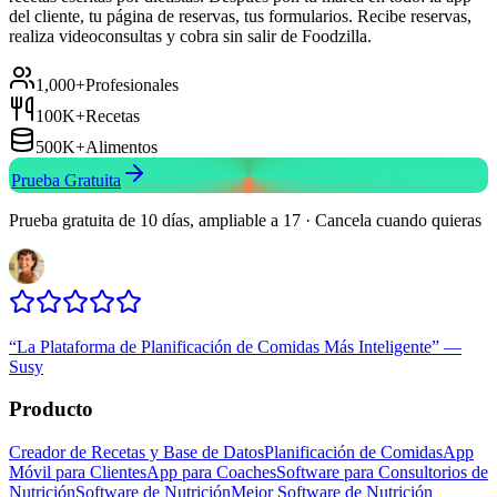
del cliente, tu página de reservas, tus formularios. Recibe reservas,
realiza videoconsultas y cobra sin salir de Foodzilla.
1,000+
Profesionales
100K+
Recetas
500K+
Alimentos
Prueba Gratuita
Prueba gratuita de 10 días, ampliable a 17 · Cancela cuando quieras
“
La Plataforma de Planificación de Comidas Más Inteligente
”
—
Susy
Producto
Creador de Recetas y Base de Datos
Planificación de Comidas
App
Móvil para Clientes
App para Coaches
Software para Consultorios de
Nutrición
Software de Nutrición
Mejor Software de Nutrición