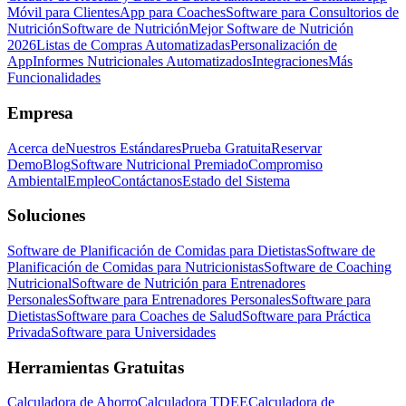
Móvil para Clientes
App para Coaches
Software para Consultorios de
Nutrición
Software de Nutrición
Mejor Software de Nutrición
2026
Listas de Compras Automatizadas
Personalización de
App
Informes Nutricionales Automatizados
Integraciones
Más
Funcionalidades
Empresa
Acerca de
Nuestros Estándares
Prueba Gratuita
Reservar
Demo
Blog
Software Nutricional Premiado
Compromiso
Ambiental
Empleo
Contáctanos
Estado del Sistema
Soluciones
Software de Planificación de Comidas para Dietistas
Software de
Planificación de Comidas para Nutricionistas
Software de Coaching
Nutricional
Software de Nutrición para Entrenadores
Personales
Software para Entrenadores Personales
Software para
Dietistas
Software para Coaches de Salud
Software para Práctica
Privada
Software para Universidades
Herramientas Gratuitas
Calculadora de Ahorro
Calculadora TDEE
Calculadora de