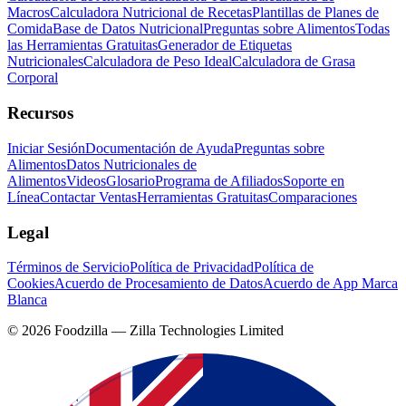
Macros
Calculadora Nutricional de Recetas
Plantillas de Planes de
Comida
Base de Datos Nutricional
Preguntas sobre Alimentos
Todas
las Herramientas Gratuitas
Generador de Etiquetas
Nutricionales
Calculadora de Peso Ideal
Calculadora de Grasa
Corporal
Recursos
Iniciar Sesión
Documentación de Ayuda
Preguntas sobre
Alimentos
Datos Nutricionales de
Alimentos
Videos
Glosario
Programa de Afiliados
Soporte en
Línea
Contactar Ventas
Herramientas Gratuitas
Comparaciones
Legal
Términos de Servicio
Política de Privacidad
Política de
Cookies
Acuerdo de Procesamiento de Datos
Acuerdo de App Marca
Blanca
©
2026
Foodzilla — Zilla Technologies Limited