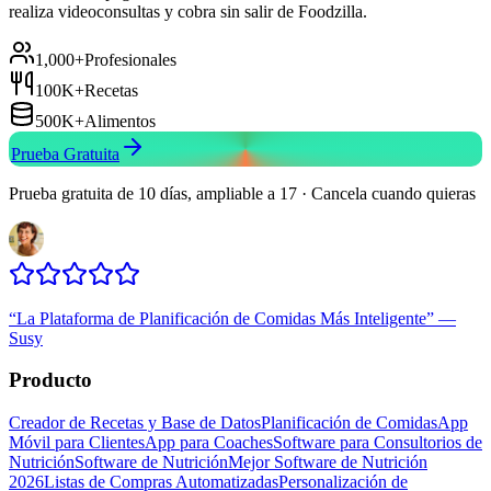
realiza videoconsultas y cobra sin salir de Foodzilla.
1,000+
Profesionales
100K+
Recetas
500K+
Alimentos
Prueba Gratuita
Prueba gratuita de 10 días, ampliable a 17 · Cancela cuando quieras
“
La Plataforma de Planificación de Comidas Más Inteligente
”
—
Susy
Producto
Creador de Recetas y Base de Datos
Planificación de Comidas
App
Móvil para Clientes
App para Coaches
Software para Consultorios de
Nutrición
Software de Nutrición
Mejor Software de Nutrición
2026
Listas de Compras Automatizadas
Personalización de