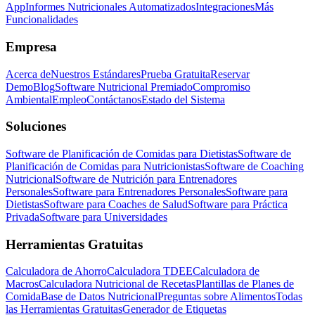
App
Informes Nutricionales Automatizados
Integraciones
Más
Funcionalidades
Empresa
Acerca de
Nuestros Estándares
Prueba Gratuita
Reservar
Demo
Blog
Software Nutricional Premiado
Compromiso
Ambiental
Empleo
Contáctanos
Estado del Sistema
Soluciones
Software de Planificación de Comidas para Dietistas
Software de
Planificación de Comidas para Nutricionistas
Software de Coaching
Nutricional
Software de Nutrición para Entrenadores
Personales
Software para Entrenadores Personales
Software para
Dietistas
Software para Coaches de Salud
Software para Práctica
Privada
Software para Universidades
Herramientas Gratuitas
Calculadora de Ahorro
Calculadora TDEE
Calculadora de
Macros
Calculadora Nutricional de Recetas
Plantillas de Planes de
Comida
Base de Datos Nutricional
Preguntas sobre Alimentos
Todas
las Herramientas Gratuitas
Generador de Etiquetas