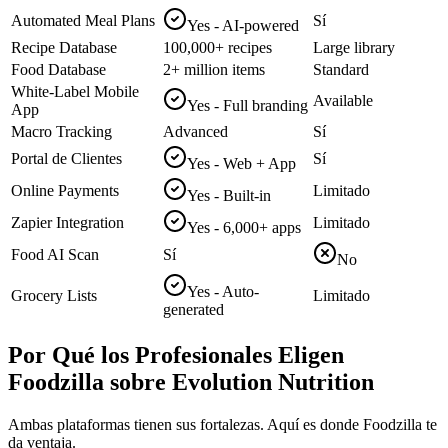
Automated Meal Plans
Sí
Yes - AI-powered
Recipe Database
100,000+ recipes
Large library
Food Database
2+ million items
Standard
White-Label Mobile
Available
Yes - Full branding
App
Macro Tracking
Advanced
Sí
Portal de Clientes
Sí
Yes - Web + App
Online Payments
Limitado
Yes - Built-in
Zapier Integration
Limitado
Yes - 6,000+ apps
Food AI Scan
Sí
No
Yes - Auto-
Grocery Lists
Limitado
generated
Por Qué los Profesionales Eligen
Foodzilla sobre Evolution Nutrition
Ambas plataformas tienen sus fortalezas. Aquí es donde Foodzilla te
da ventaja.