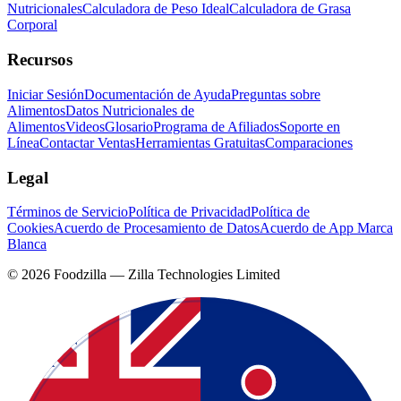
Nutricionales
Calculadora de Peso Ideal
Calculadora de Grasa
Corporal
Recursos
Iniciar Sesión
Documentación de Ayuda
Preguntas sobre
Alimentos
Datos Nutricionales de
Alimentos
Videos
Glosario
Programa de Afiliados
Soporte en
Línea
Contactar Ventas
Herramientas Gratuitas
Comparaciones
Legal
Términos de Servicio
Política de Privacidad
Política de
Cookies
Acuerdo de Procesamiento de Datos
Acuerdo de App Marca
Blanca
©
2026
Foodzilla — Zilla Technologies Limited