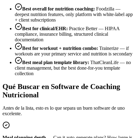
Best overall for nutrition coaching:
Foodzilla
—
deepest nutrition features, only platform with white-label app
+ client subscriptions
Best for clinical/EHR:
Practice Better
—
HIPAA
compliance, insurance billing, structured clinical
documentation
Best for workout + nutrition combo:
Trainerize
—
if
workouts are your primary service and nutrition is secondary
Best meal plan template library:
ThatCleanLife
—
no
client management, but the best done-for-you template
collection
Qué Buscar en Software de Coaching
Nutricional
Antes de la lista, esto es lo que separa un buen software de uno
excelente.
Meal planning depth
—
Can it auto-generate plans? How large is