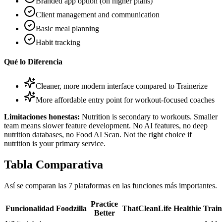
Branded app option (on higher plans)
Client management and communication
Basic meal planning
Habit tracking
Qué lo Diferencia
Cleaner, more modern interface compared to Trainerize
More affordable entry point for workout-focused coaches
Limitaciones honestas:
Nutrition is secondary to workouts. Smaller
team means slower feature development. No AI features, no deep
nutrition databases, no Food AI Scan. Not the right choice if
nutrition is your primary service.
Tabla Comparativa
Así se comparan las 7 plataformas en las funciones más importantes.
Practice
Funcionalidad
Foodzilla
ThatCleanLife
Healthie
Train
Better