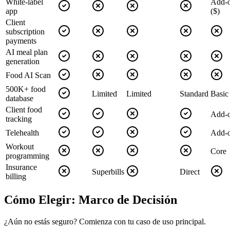
White-label
Add-
app
($)
Client
subscription
payments
AI meal plan
generation
Food AI Scan
500K+ food
Limited
Limited
Standard
Basic
database
Client food
Add-
tracking
Telehealth
Add-
Workout
Core
programming
Insurance
Superbills
Direct
billing
Cómo Elegir: Marco de Decisión
¿Aún no estás seguro? Comienza con tu caso de uso principal.