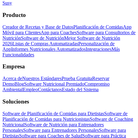
Susy
Producto
Creador de Recetas y Base de Datos
Planificación de Comidas
App
Móvil para Clientes
App para Coaches
Software para Consultorios de
Nutrición
Software de Nutrición
Mejor Software de Nutrición
2026
Listas de Compras Automatizadas
Personalización de
App
Informes Nutricionales Automatizados
Integraciones
Más
Funcionalidades
Empresa
Acerca de
Nuestros Estándares
Prueba Gratuita
Reservar
Demo
Blog
Software Nutricional Premiado
Compromiso
Ambiental
Empleo
Contáctanos
Estado del Sistema
Soluciones
Software de Planificación de Comidas para Dietistas
Software de
Planificación de Comidas para Nutricionistas
Software de Coaching
Nutricional
Software de Nutrición para Entrenadores
Personales
Software para Entrenadores Personales
Software para
Dietistas
Software para Coaches de Salud
Software para Práctica