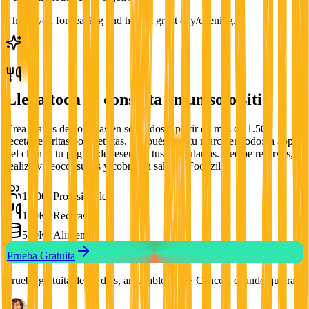
Thank you for reading and have a great day/evening.
Lleva toda tu consulta en un solo sitio
Crea planes de comidas en segundos a partir de más de 1.500
recetas escritas por dietistas. Después pon tu marca en todo: la app
del cliente, tu página de reservas, tus formularios. Recibe reservas,
realiza videoconsultas y cobra sin salir de Foodzilla.
1,000+
Profesionales
100K+
Recetas
500K+
Alimentos
Prueba Gratuita
Prueba gratuita de 10 días, ampliable a 17 · Cancela cuando quieras