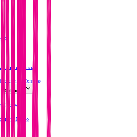
peso
ados en evidencia
anificación de Comidas
Soluciones
tas
Nuevo
ionistas
Nuevo