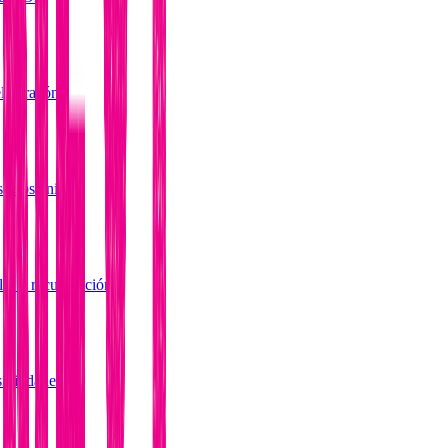
el corazón
so sostenible
lar y recuperación
ibilidades