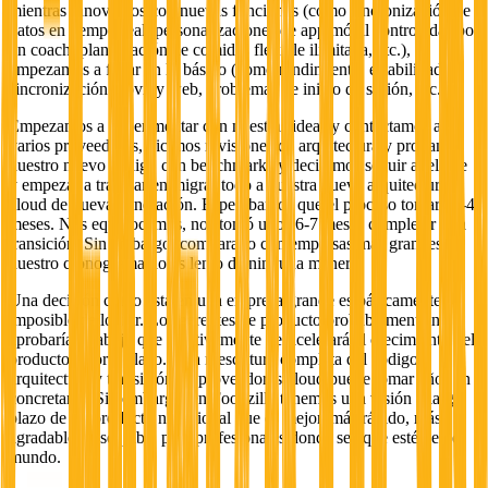
mientras innovamos con nuevas funciones (como sincronización de
datos en tiempo real, personalizaciones de app móvil controladas por
un coach, planificación de comidas flexible ilimitada, etc.),
empezamos a fallar en lo básico (como rendimiento, estabilidad,
sincronización móvil y web, problemas de inicio de sesión, etc.)
Empezamos a experimentar con nuestras ideas y contactamos a
varios proveedores, hicimos revisiones de arquitectura y probamos
nuestro nuevo código con benchmarks y decidimos seguir adelante
y empezar a trabajar en migrar todo a nuestra nueva arquitectura
cloud de nueva generación. Esperábamos que el proceso tomara 3-4
meses. Nos equivocamos, nos tomó unos 6-7 meses completar esta
transición. Sin embargo, comparado con empresas más grandes,
nuestro cronograma no es lento de ninguna manera.
Una decisión como esta en una empresa grande es básicamente
imposible de lograr. Los gerentes de producto probablemente no
aprobarían trabajo que efectivamente desacelerará el crecimiento del
producto a corto plazo. Una reescritura completa del código,
arquitectura y transición de proveedores cloud puede tomar años en
concretarse. Sin embargo, en Foodzilla tenemos una visión a largo
plazo de un producto nutricional que es mejor, más rápido, más
agradable y asequible para profesionales donde sea que estén en el
mundo.