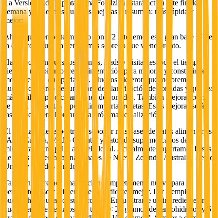
La Versión 2 de la plataforma Foodzilla estará activa este fin de
semana y tiene las siguientes mejoras – resumen: más rápida y
mejor:
Ahora que hemos terminado con V2 y tenemos esta gran base sobre
la cual construir, hablemos más sobre lo que viene pronto.
Hablamos con nuestros clientes, leads y visitantes todo el tiempo y
siempre recopilamos retroalimentación para mejorar y construir la
mejor versión que podamos. Muchos pidieron que mejoremos
nuestro conjunto de funciones de planificación de comidas y que sea
más fácil y rápido crear planes de comidas. También mejorar cómo
se crean las recetas y permitir importar recetas. Estas mejoras serán
las primeras en abordar en la próxima actualización.
El otro lado del espectro es soportar más bases de datos alimentarias
(Asia, Europa, Medio Oriente) y datos de supermercados de
minoristas principales a nivel global. Actualmente soportamos bases
de datos alimentarias nacionales de Nueva Zelanda, Australia, Reino
Unido y Estados Unidos.
También traeremos una función completamente nueva para
permitirte buscar alimentos e ingredientes mejor. Por ejemplo,
puedes hacer una consulta como: "Encuéntrame un ingrediente en
cualquier base de datos que tenga < 20 gramos de carbohidratos y 5
gramos de grasa en una medida de 100 gramos". Similar a cómo