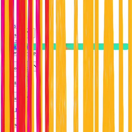
Precios
Español
Iniciar sesión
Prueba Gratuita
Abrir menú principal
Funcionalidades
Plantillas
Soluciones
Marca Blanca
Recursos