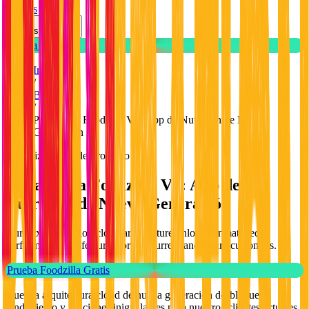
Precios
Español
Prueba Gratuita
Inicio
/
Blog
/
Plataforma Foodzilla V2: App de Nutrición de Nueva
Generación
Actualizaciones de Producto
Plataforma Foodzilla V2: App de
Nutrición de Nueva Generación
Our next-generation cloud architecture unlocks unmatched
performance and features for our current and future customers.
Prueba Foodzilla Gratis
Nuestra arquitectura cloud de nueva generación desbloquea
rendimiento y funciones inigualables para nuestros clientes actuales