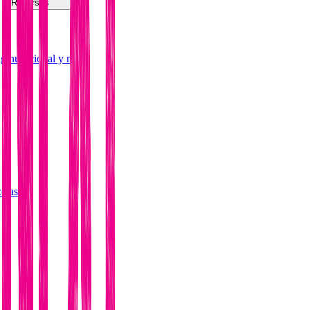
Recursos
ng nutricional y más
etas