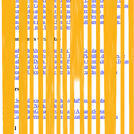
Software de Planificación de Comidas para Dietistas
Software de
Planificación de Comidas para Nutricionistas
Software de Coaching
Nutricional
Software de Nutrición para Entrenadores
Personales
Software para Entrenadores Personales
Software para
Dietistas
Software para Coaches de Salud
Software para Práctica
Privada
Software para Universidades
Herramientas Gratuitas
Calculadora de Ahorro
Calculadora TDEE
Calculadora de
Macros
Calculadora Nutricional de Recetas
Plantillas de Planes de
Comida
Base de Datos Nutricional
Preguntas sobre Alimentos
Todas
las Herramientas Gratuitas
Generador de Etiquetas
Nutricionales
Calculadora de Peso Ideal
Calculadora de Grasa
Corporal
Recursos
Iniciar Sesión
Documentación de Ayuda
Preguntas sobre
Alimentos
Datos Nutricionales de
Alimentos
Videos
Glosario
Programa de Afiliados
Soporte en
Línea
Contactar Ventas
Herramientas Gratuitas
Comparaciones
Legal