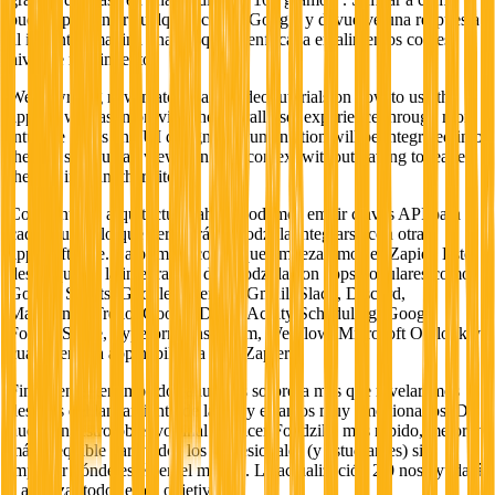
puedes preguntar cualquier cosa a Google y devuelve una respuesta
al instante, imagina una búsqueda enfocada en alimentos con ese
nivel de rendimiento.
We're writing new material and video tutorials on how to use the
apps as well as improving the overall user experience through more
intuitive flows and UI design. Documentation will be integrated into
the app so you can view things in context without having to leave
the app into another site.
Con la nueva arquitectura, ahora podemos emitir claves API para
cada usuario lo que permitirá a Foodzilla integrarse con otras
apps/software. La primera con la que empezaremos es Zapier. Esto
desbloqueará la integración de Foodzilla con apps populares como
Google Sheets, Google Calendar, Gmail, Slack, Discord,
Mailchimp, Trello, Google Drive, Acuity Scheduling, Google
Forms, Stripe, Typeform, Instagram, Webflow, Microsoft Outlook y
cualquier otra app habilitada para Zapier.
Finalmente, tenemos dos anuncios sorpresa más que revelaremos
después del lanzamiento de la 2.0 y estamos muy emocionados. De
nuevo, nuestro objetivo final es hacer Foodzilla más rápido, mejor y
más asequible para todos los profesionales (y estudiantes) sin
importar dónde estén en el mundo. La actualización 2.0 nos ayudará
a alcanzar todos estos objetivos ;)