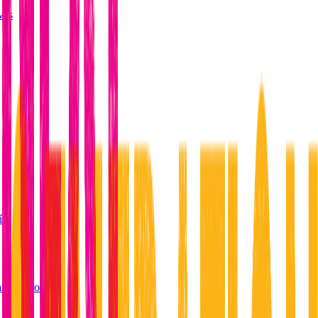
vas
ías
as del producto