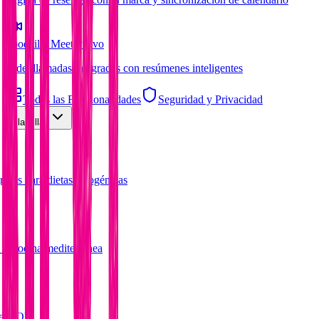
Foodzilla Meet
Nuevo
Videollamadas integradas con resúmenes inteligentes
Todas las Funcionalidades
Seguridad y Privacidad
Plantillas
rasas para dietas cetogénicas
 la cocina mediterránea
del SOP