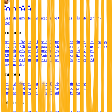
“
La Plataforma de Planificación de Comidas Más Inteligente
”
—
Susy
Producto
Creador de Recetas y Base de Datos
Planificación de Comidas
App
Móvil para Clientes
App para Coaches
Software para Consultorios de
Nutrición
Software de Nutrición
Mejor Software de Nutrición
2026
Listas de Compras Automatizadas
Personalización de
App
Informes Nutricionales Automatizados
Integraciones
Más
Funcionalidades
Empresa
Acerca de
Nuestros Estándares
Prueba Gratuita
Reservar
Demo
Blog
Software Nutricional Premiado
Compromiso
Ambiental
Empleo
Contáctanos
Estado del Sistema
Soluciones