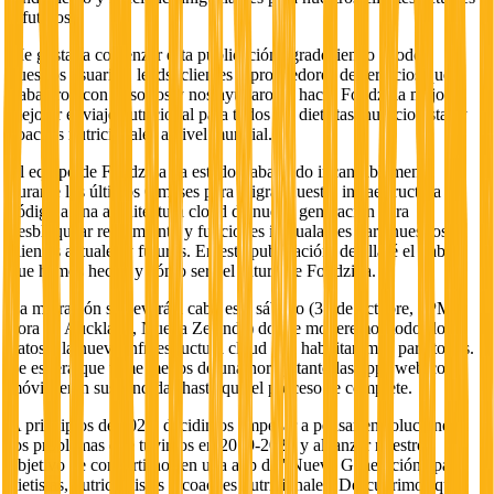
y futuros.
Me gustaría comenzar esta publicación agradeciendo a todos
nuestros usuarios, leads, clientes y proveedores de servicios que
trabajaron con nosotros y nos ayudaron a hacer Foodzilla mejor y
mejorar el viaje nutricional para todos los dietistas, nutricionistas y
coaches nutricionales a nivel mundial.
El equipo de Foodzilla ha estado trabajando incansablemente
durante los últimos 6 meses para migrar nuestra infraestructura y
código a una arquitectura cloud de nueva generación para
desbloquear rendimiento y funciones inigualables para nuestros
clientes actuales y futuros. En esta publicación, detallaré el trabajo
que hemos hecho y cómo será el futuro de Foodzilla.
La migración se llevará a cabo este sábado (30 de octubre, 8PM,
hora de Auckland, Nueva Zelanda) donde moveremos todos los
datos a la nueva infraestructura cloud y la habilitaremos para todos.
Se espera que tome menos de una hora y tanto las apps web como
móvil serán suspendidas hasta que el proceso se complete.
A principios de 2021, decidimos empezar a pensar en soluciones a
los problemas que tuvimos en 2019-2020 y alcanzar nuestro
objetivo de convertirnos en una app de "Nueva Generación" para
dietistas, nutricionistas y coaches nutricionales. Descubrimos que