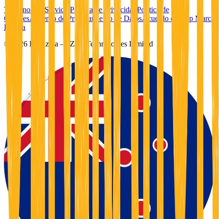
Términos de Servicio
Política de Privacidad
Política de
Cookies
Acuerdo de Procesamiento de Datos
Acuerdo de App Marca
Blanca
©
2026
Foodzilla — Zilla Technologies Limited