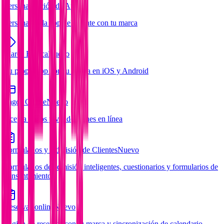
Personalización de App
Personaliza la app del cliente con tu marca
Marca Blanca
Nuevo
Tu propia app con tu marca en iOS y Android
Pagos Online
Nuevo
Acepta pagos y vende planes en línea
Formularios y Admisión de Clientes
Nuevo
Formularios de admisión inteligentes, cuestionarios y formularios de
consentimiento
Reservas online
Nuevo
Página de reservas con tu marca y sincronización de calendario