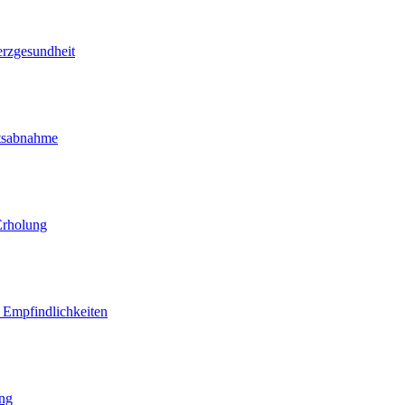
erzgesundheit
htsabnahme
Erholung
d Empfindlichkeiten
ung