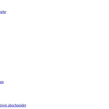
mehr
eam
tiven abschneidet