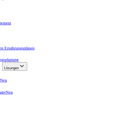
agement
ten Ernährungsplänen
ungsplanung
Lösungen
Neu
ater
Neu