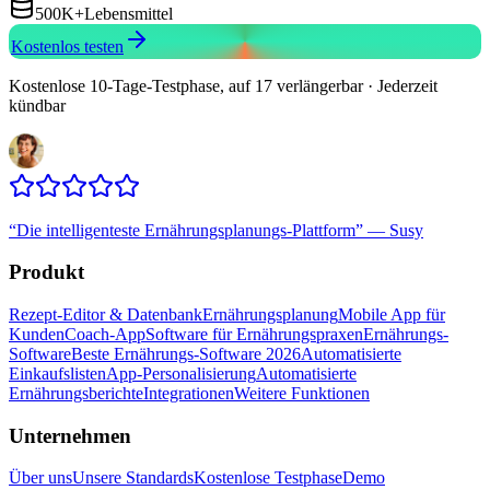
500K+
Lebensmittel
Kostenlos testen
Kostenlose 10-Tage-Testphase, auf 17 verlängerbar · Jederzeit
kündbar
“
Die intelligenteste Ernährungsplanungs-Plattform
”
—
Susy
Produkt
Rezept-Editor & Datenbank
Ernährungsplanung
Mobile App für
Kunden
Coach-App
Software für Ernährungspraxen
Ernährungs-
Software
Beste Ernährungs-Software 2026
Automatisierte
Einkaufslisten
App-Personalisierung
Automatisierte
Ernährungsberichte
Integrationen
Weitere Funktionen
Unternehmen
Über uns
Unsere Standards
Kostenlose Testphase
Demo