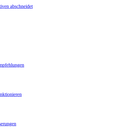
tiven abschneidet
Empfehlungen
nktionieren
serungen