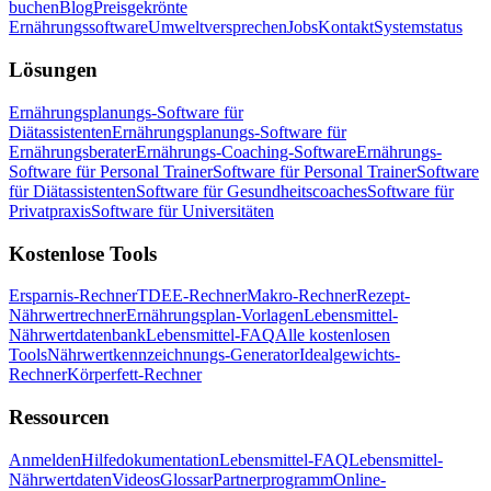
buchen
Blog
Preisgekrönte
Ernährungssoftware
Umweltversprechen
Jobs
Kontakt
Systemstatus
Lösungen
Ernährungsplanungs-Software für
Diätassistenten
Ernährungsplanungs-Software für
Ernährungsberater
Ernährungs-Coaching-Software
Ernährungs-
Software für Personal Trainer
Software für Personal Trainer
Software
für Diätassistenten
Software für Gesundheitscoaches
Software für
Privatpraxis
Software für Universitäten
Kostenlose Tools
Ersparnis-Rechner
TDEE-Rechner
Makro-Rechner
Rezept-
Nährwertrechner
Ernährungsplan-Vorlagen
Lebensmittel-
Nährwertdatenbank
Lebensmittel-FAQ
Alle kostenlosen
Tools
Nährwertkennzeichnungs-Generator
Idealgewichts-
Rechner
Körperfett-Rechner
Ressourcen
Anmelden
Hilfedokumentation
Lebensmittel-FAQ
Lebensmittel-
Nährwertdaten
Videos
Glossar
Partnerprogramm
Online-