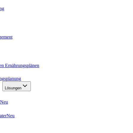
ung
agement
ten Ernährungsplänen
ungsplanung
Lösungen
Neu
ater
Neu