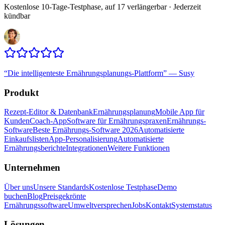
Kostenlose 10-Tage-Testphase, auf 17 verlängerbar · Jederzeit
kündbar
“
Die intelligenteste Ernährungsplanungs-Plattform
”
—
Susy
Produkt
Rezept-Editor & Datenbank
Ernährungsplanung
Mobile App für
Kunden
Coach-App
Software für Ernährungspraxen
Ernährungs-
Software
Beste Ernährungs-Software 2026
Automatisierte
Einkaufslisten
App-Personalisierung
Automatisierte
Ernährungsberichte
Integrationen
Weitere Funktionen
Unternehmen
Über uns
Unsere Standards
Kostenlose Testphase
Demo
buchen
Blog
Preisgekrönte
Ernährungssoftware
Umweltversprechen
Jobs
Kontakt
Systemstatus
Lösungen