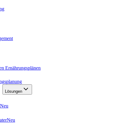
ung
agement
ten Ernährungsplänen
ungsplanung
Lösungen
Neu
ater
Neu