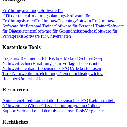
Ernährungsplanungs-Software für
Diätassistenten
Ernährungsplanungs-Software für
Ernährungsberater
Ernährungs-Coaching-Software
Ernährungs-
Software für Personal Trainer
Software für Personal Trainer
Software
für Diätassistenten
Software für Gesundheitscoaches
Software für
Privatpraxis
Software für Universitäten
Kostenlose Tools
Ersparnis-Rechner
TDEE-Rechner
Makro-Rechner
Rezept-
Nährwertrechner
Ernährungsplan-Vorlagen
Lebensmittel-
Nährwertdatenbank
Lebensmittel-FAQ
Alle kostenlosen
Tools
Nährwertkennzeichnungs-Generator
Idealgewichts-
Rechner
Körperfett-Rechner
Ressourcen
Anmelden
Hilfedokumentation
Lebensmittel-FAQ
Lebensmittel-
Nährwertdaten
Videos
Glossar
Partnerprogramm
Online-
Support
Vertrieb kontaktieren
Kostenlose Tools
Vergleiche
Rechtliches