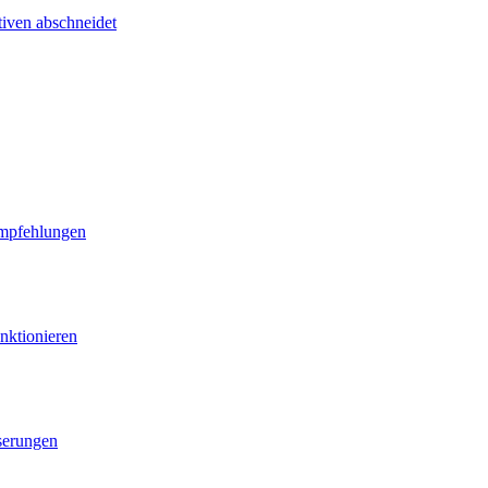
tiven abschneidet
Empfehlungen
nktionieren
serungen