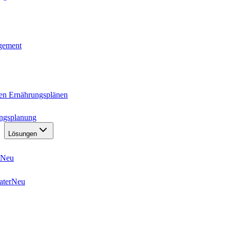
agement
ten Ernährungsplänen
ungsplanung
Lösungen
Neu
ater
Neu