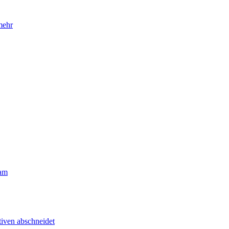
mehr
eam
tiven abschneidet