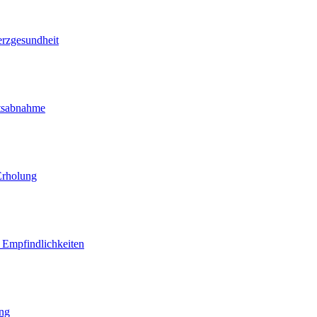
erzgesundheit
htsabnahme
Erholung
d Empfindlichkeiten
ung