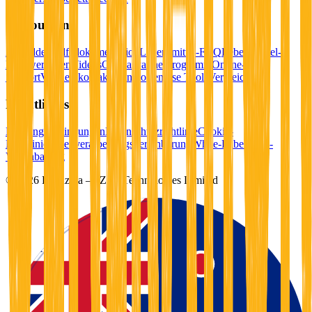
Ressourcen
Anmelden
Hilfedokumentation
Lebensmittel-FAQ
Lebensmittel-
Nährwertdaten
Videos
Glossar
Partnerprogramm
Online-
Support
Vertrieb kontaktieren
Kostenlose Tools
Vergleiche
Rechtliches
Nutzungsbedingungen
Datenschutzrichtlinie
Cookie-
Richtlinie
Datenverarbeitungsvereinbarung
White-Label-App-
Vereinbarung
©
2026
Foodzilla — Zilla Technologies Limited