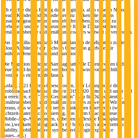
Ich möchte diesen Beitrag damit beginnen, allen unseren Nutzern,
Leads, Kunden und Dienstleistern zu danken, die mit uns
zusammengearbeitet und uns geholfen haben, Foodzilla zu
verbessern und die Ernährungsreise für alle Diätassistenten,
Ernährungsberater und Ernährungscoaches weltweit zu verbessern.
Das Foodzilla-Team hat 6 Monate lang an der Migration zu einer
Cloud-Architektur der nächsten Generation gearbeitet für
unübertroffene Leistung und Funktionen.
Die Migration findet am Samstag statt. Alle Daten werden in die
neue Cloud-Infrastruktur verschoben. Es wird voraussichtlich
weniger als eine Stunde dauern.
Anfang 2021 haben wir beschlossen, über Lösungen für die
Probleme nachzudenken, die wir 2019-2020 hatten, und unser Ziel
zu erreichen, eine "Next-Generation"-App für Diätassistenten,
Ernährungsberater und Ernährungscoaches zu werden. Wir fanden
heraus, dass wir zwar mit neuen Funktionen innovierten (wie
Echtzeit-Datensynchronisierung, von einem Coach gesteuerte
Mobile-App-Anpassungen, unbegrenzte flexible Essensplanung
usw.),we started falling back on the basics (such as performance,
stability, mobile and web sync behavior, login experience
issues...etc.)