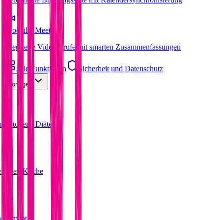
Foodzilla Meet
Neu
Integrierte Videoanrufe mit smarten Zusammenfassungen
Alle Funktionen
Sicherheit und Datenschutz
Vorlagen
ür ketogene Diäten
terranen Küche
nagement