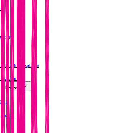
ung
agement
ten Ernährungsplänen
ungsplanung
Lösungen
Neu
ater
Neu