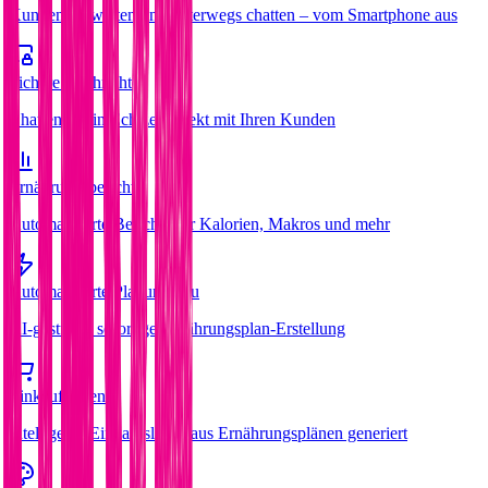
Kunden verwalten und unterwegs chatten – vom Smartphone aus
Sichere Nachrichten
Chatten Sie in Echtzeit direkt mit Ihren Kunden
Ernährungsberichte
Automatisierte Berichte für Kalorien, Makros und mehr
Automatisierte Planung
Neu
KI-gestützte sofortige Ernährungsplan-Erstellung
Einkaufslisten
Intelligente Einkaufslisten aus Ernährungsplänen generiert