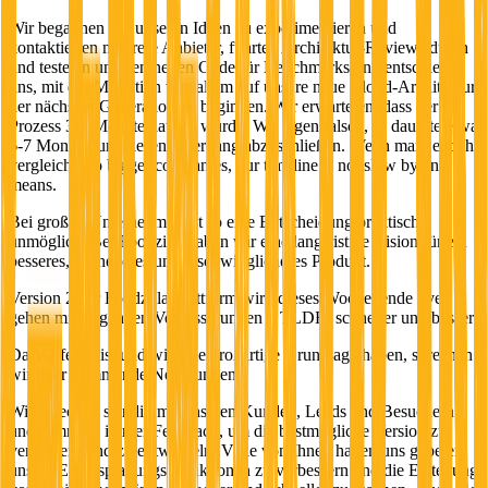
Wir begannen mit unseren Ideen zu experimentieren und
kontaktierten mehrere Anbieter, führten Architektur-Reviews durch
und testeten unseren neuen Code für Benchmarks und entschieden
uns, mit der Migration von allem auf unsere neue Cloud-Architektur
der nächsten Generation zu beginnen. Wir erwarteten, dass der
Prozess 3-4 Monate dauern würde. Wir lagen falsch, es dauerte etwa
6-7 Monate, um diesen Übergang abzuschließen. Wenn man jedoch
vergleichtd to bigger companies, our timeline is not slow by any
means.
Bei großen Unternehmen ist so eine Entscheidung praktisch
unmöglich. Bei Foodzilla haben wir eine langfristige Vision für ein
besseres, schnelleres und erschwinglicheres Produkt.
Version 2 der Foodzilla-Plattform wird dieses Wochenende live
gehen mit folgenden Verbesserungen – TLDR: schneller und besser:
Da V2 fertig ist und wir eine großartige Grundlage haben, sprechen
wir über kommende Neuerungen.
Wir sprechen ständig mit unseren Kunden, Leads und Besuchern
und sammeln immer Feedback, um die bestmögliche Version zu
verbessern und zu entwickeln. Viele von Ihnen haben uns gebeten,
unsere Essensplanungs-Funktionen zu verbessern und die Erstellung