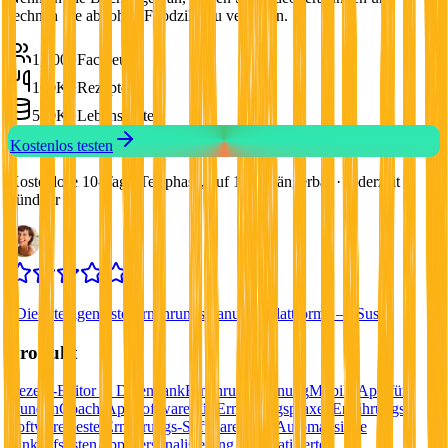
rechnen Sie ab, ohne Foodzilla zu verlassen.
1,000+
Fachleute
100K+
Rezepte
500K+
Lebensmittel
Kostenlos testen
Kostenlose 10-Tage-Testphase, auf 17 verlängerbar · Jederzeit
kündbar
“
Die intelligenteste Ernährungsplanungs-Plattform
”
—
Susy
Produkt
Rezept-Editor & Datenbank
Ernährungsplanung
Mobile App für
Kunden
Coach-App
Software für Ernährungspraxen
Ernährungs-
Software
Beste Ernährungs-Software 2026
Automatisierte
Einkaufslisten
App-Personalisierung
Automatisierte