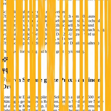
weitere.
Schließlich haben wir noch zwei weitere
Überraschungsankündigungen, die wir nach dem 2.0-Launch
enthüllen werden und auf die wir sehr gespannt sind. Nochmals,
unser ultimatives Ziel ist es, Foodzilla schneller, besser und
erschwinglicher für alle Fachleute (und Studenten) zu machen, egal
wo sie sich auf der Welt befinden. Das 2.0-Upgrade wird uns
helfen, all diese Ziele zu erreichen, und unsere
Überraschungsankündigungen werden alle Details enthalten ;)
Thank you for reading and have a great day/evening.
Führen Sie Ihre ganze Praxis an einem
Ort
Erstellen Sie Ernährungspläne in Sekunden aus über 1.500 von
Diätologen geschriebenen Rezepten. Setzen Sie dann Ihre Marke
auf alles: die Kunden-App, Ihre Buchungsseite, Ihre Formulare.
Nehmen Sie Buchungen an, führen Sie Videoberatungen und