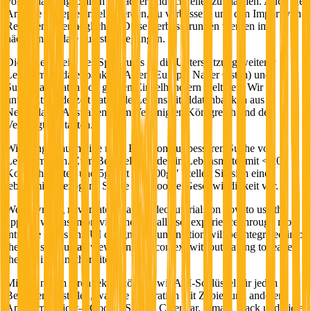
von Ernährungsplänen einfacher und schneller zu machen. Auch die
Art, wie Rezepte erstellt werden, zu verbessern und den Import von
Rezepten zu ermöglichen. Diese Verbesserungen werden im
nächsten Update zuerst angegangen.
Die andere Seite des Spektrums ist die Unterstützung weiterer
Lebensmitteldatenbanken (Asien, Europa, Naher Osten) und
Supermarktdaten von großen Einzelhändlern weltweit. Wir
unterstützen derzeit nationale Lebensmitteldatenbanken aus
Neuseeland, Australien, dem Vereinigten Königreich und den
Vereinigten Staaten.
Wir bringen auch eine neue Funktion zur besseren Suche von
Lebensmitteln. Zum Beispiel: "Finde ein Lebensmittel mit < 20g
Kohlenhydraten und 5g Fett pro 100g." Stellen Sie sich eine
lebensmittelbezogene Suche mit Google-Geschwindigkeit vor.
We're writing new material and video tutorials on how to use the
apps as well as improving the overall user experience through more
intuitive flows and UI design. Documentation will be integrated into
the app so you can view things in context without having to leave
the app into another site.
Mit der neuen Architektur können wir API-Schlüssel für jeden
Benutzer ausstellen, was die Integration mit Zapier und anderen
Apps ermöglicht—Google Sheets, Calendar, Gmail, Slack und viele