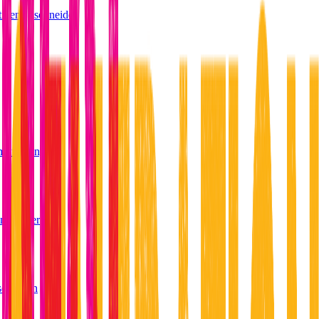
tiven abschneidet
Empfehlungen
nktionieren
serungen