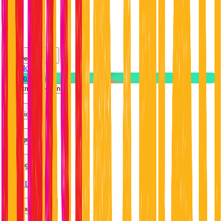
Preise
Deutsch
Anmelden
Kostenlos testen
Hauptmenü öffnen
Funktionen
Vorlagen
Lösungen
White Label
Ressourcen