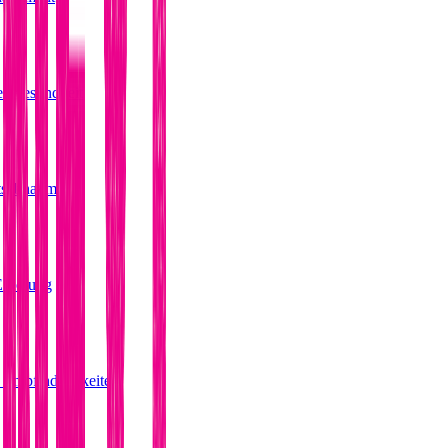
erzgesundheit
htsabnahme
Erholung
d Empfindlichkeiten