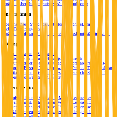
Ernährungsberichte
Integrationen
Weitere Funktionen
Unternehmen
Über uns
Unsere Standards
Kostenlose Testphase
Demo
buchen
Blog
Preisgekrönte
Ernährungssoftware
Umweltversprechen
Jobs
Kontakt
Systemstatus
Lösungen
Ernährungsplanungs-Software für
Diätassistenten
Ernährungsplanungs-Software für
Ernährungsberater
Ernährungs-Coaching-Software
Ernährungs-
Software für Personal Trainer
Software für Personal Trainer
Software
für Diätassistenten
Software für Gesundheitscoaches
Software für
Privatpraxis
Software für Universitäten
Kostenlose Tools
Ersparnis-Rechner
TDEE-Rechner
Makro-Rechner
Rezept-
Nährwertrechner
Ernährungsplan-Vorlagen
Lebensmittel-
Nährwertdatenbank
Lebensmittel-FAQ
Alle kostenlosen
Tools
Nährwertkennzeichnungs-Generator
Idealgewichts-
Rechner
Körperfett-Rechner