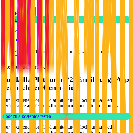
Preise
Deutsch
Kostenlos testen
Startseite
/
Blog
/
Foodzilla Plattform V2: Ernährungs-App der nächsten
Generation
Produktaktualisierungen
Foodzilla Plattform V2: Ernährungs-App
der nächsten Generation
Our next-generation cloud architecture unlocks unmatched
performance and features for our current and future customers.
Foodzilla kostenlos testen
Our next-generation cloud architecture unlocks unmatched
performance and features for our current and future customers.