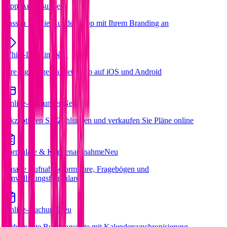
App-Anpassungen
Passen Sie die Kunden-App mit Ihrem Branding an
White-Labeling
Neu
Ihre eigene gebrandete App auf iOS und Android
Online-Zahlungen
Neu
Akzeptieren Sie Zahlungen und verkaufen Sie Pläne online
Formulare & Kundenaufnahme
Neu
Smarte Aufnahmeformulare, Fragebögen und
Einwilligungsformulare
Online-Buchung
Neu
Gebrandete Buchungsseite mit Kalendersynchronisierung