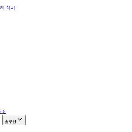
리 식사
플릿
솔루션